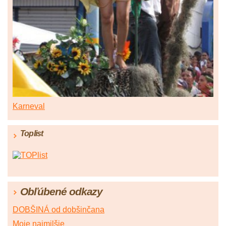
Karneval
Toplist
Obľúbené odkazy
DOBŠINÁ od dobšinčana
Moje najmilšie