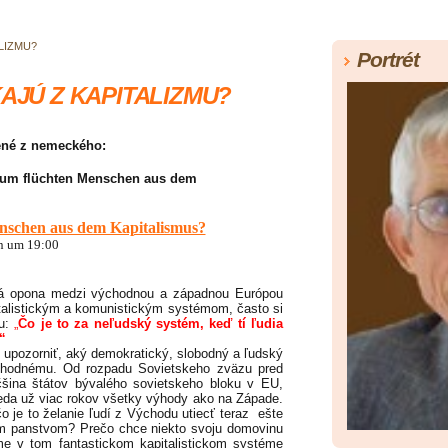
LIZMU?
Portrét
AJÚ Z KAPITALIZMU?
krátené z nemeckého:
rum flüchten Menschen aus dem
schen aus dem Kapitalismus?
an um 19:00
 opona medzi východnou a západnou Európou
italistickým a komunistickým systémom, často si
ku:
„
Čo je to za neľudský systém, keď tí ľudia
“
 upozorniť, aký demokratický, slobodný a ľudský
chodnému. Od rozpadu Sovietskeho zväzu pred
čšina štátov bývalého sovietskeho bloku v EU,
eda už viac rokov všetky výhody ako na Západe.
čo je to želanie ľudí z Východu utiecť teraz ešte
ým panstvom? Prečo chce niekto svoju domovinu
me v tom fantastickom kapitalistickom systéme