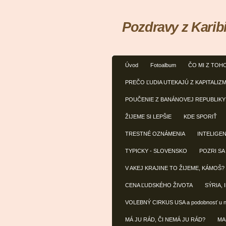
Pozdravy z Karib
Úvod
Fotoalbum
ČO MI Z TOH
PREČO ĽUDIA UTEKAJÚ Z KAPITALIZ
POUČENIE Z BANÁNOVEJ REPUBLIKY
ŽIJEME SI LEPŠIE
KDE SPORIŤ
TRESTNÉ OZNÁMENIA
INTELIGE
TYPICKY - SLOVENSKO
POZRI SA
V AKEJ KRAJINE TO ŽIJEME, KÁMOŠ?
CENA ĽUDSKÉHO ŽIVOTA
SÝRIA, 
VOLEBNÝ CIRKUS USA a podobnosť u 
MÁ JU RÁD, ČI NEMÁ JU RÁD?
MA