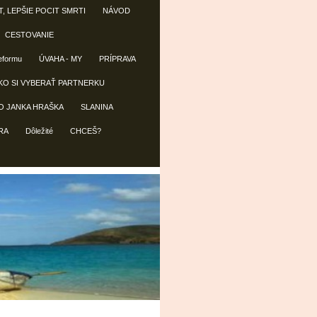
T, LEPŠIE POCIT SMRTI
NÁVOD
CESTOVANIE
reformu
ÚVAHA - MY
PRÍPRAVA
KO SI VYBERAŤ PARTNERKU
O JANKA HRAŠKA
SLANINA
RA
Dôležité
CHCEŠ?