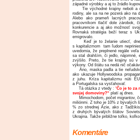
západné výrobky a aj to žrádlo kupov
Tie východné krajiny neboli a ni
rodiny, ale sa na ne pozerá ako na 
Alebo ako prameň lacných praco
pracovníkom tlačiť dole zárobok, č
konkurencie a aj ako možnosť svoje
Rovnaká stratégia beží teraz s Ukr
emigrovalo.
Keď je to želanie utiecť, dnes 
s kapitalizmom tam ľudom neprinies
uvedomia, že preplnené regále veľa
sa stal drahším, či jedlo, nájomné, 
zvýšilo. Preto, že tie krajiny sú 
výkony. Od štátu sa nedá nič očakáv
Áno, maska padla a tie neľudské čr
ako ukazuje Hollywoodska propagan
z juhu. Kríza kapitalizmu núti E
a Portugalska sa vysťahovať.
Tá otázka z vtedy :
“
Čo je to za
svojej domoviny?“
platí aj dnes.
Mimochodom, počet migrantov, čo h
miliónmi. Z toho je 10% z bývalých 
% zo strednej Ázie, ako z Tadžiki
z druhých bývalých štátov Soviets
Ukrajina. Takže približne toľko, koľ
Komentáre