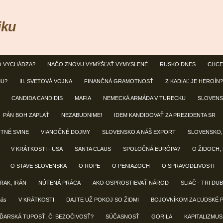
iku
O VYCHÁDZA?
NAČO ZNOVU VYMÝŠĽAŤ VYMYSLENÉ
RUSKO DNES
CHCE
MU?
III. SVETOVÁ VOJNA
FINANČNÁ GRAMOTNOSŤ
Z KADIAĽ JE HEROÍN?
CANDIDA CANDIDIS
MAFIA
NEMECKÁ ARMÁDA V TURECKU
SLOVENS
PÁN BOH ZAPLAŤ
NEZABUDNIME!
IDEM KANDIDOVAŤ ZA PREZIDENTA SR
NTNÉ SVINE
VIANOČNÉ DOJMY
SLOVENSKO A NÁŠ EXPORT
SLOVENSKO,
V KRÁTKOSTI - USA
SANTA CLAUS
SPOLOČNÁ EURÓPA?
O ŽIDOCH,
O STAVE SLOVENSKA
O ROPE
O PENIAZOCH
O SPRAVODLIVOSTI
IRAK, IRÁN
NÚTENÁ PRÁCA
AKO OSPROSTIEVAŤ NÁROD
SLIAČ - TRI DU
nás
V KRÁTKOSTI
DAJTE UŽ POKOJ SO ŽIDMI
BOJOVNÍKOM ZA ĽUDSKÉ 
ĎARSKÁ TUPOSŤ, ČI BEZOČIVOSŤ?
SÚČASNOSŤ
GORILA
KAPITALIZMUS