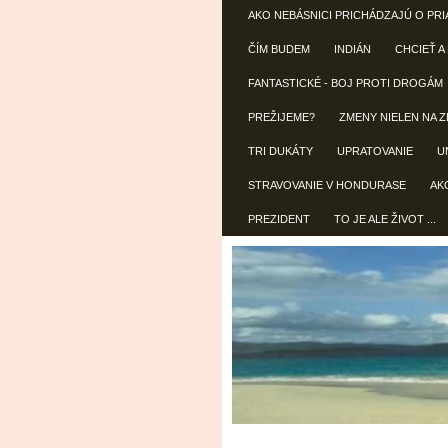
AKO NEBÁSNICI PRICHÁDZAJÚ O PRI
ČÍM BUDEM
INDIÁN
CHCIEŤ A
FANTASTICKÉ - BOJ PROTI DROGÁM
PREŽIJEME?
ZMENY NIELEN NA Z
TRI DUKÁTY
UPRATOVANIE
U
STRAVOVANIE V HONDURASE
AK
PREZIDENT
TO JE ALE ŽIVOT ...