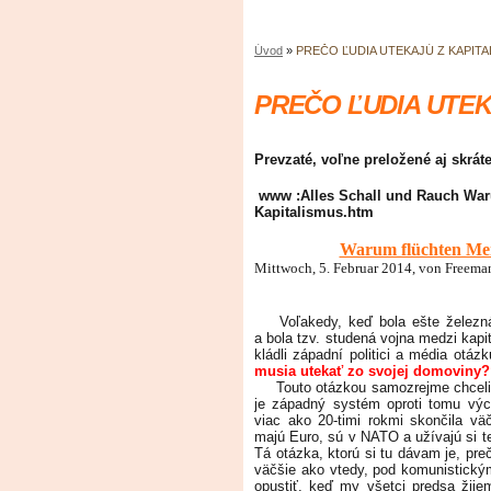
Úvod
»
PREČO ĽUDIA UTEKAJÚ Z KAPITA
PREČO ĽUDIA UTEK
Prevzaté, voľne preložené aj s
www :Alles Schall und Rauch Wa
Kapitalismus.htm
Warum flüchten Men
Mittwoch, 5. Februar 2014, von Freem
Voľakedy, keď bola ešte železná
a bola tzv. studená vojna medzi kap
kládli západní politici a média otáz
musia utekať zo svojej domoviny?
Touto otázkou samozrejme chceli
je západný systém oproti tomu vý
viac ako 20-timi rokmi skončila vä
majú Euro, sú v NATO a užívajú si t
Tá otázka, ktorú si tu dávam je, pre
väčšie ako vtedy, pod komunistick
opustiť, keď my všetci predsa žije