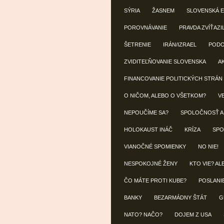
SÝRIA
ŽASNEM
SLOVENSKÁ 
POROVNÁVANIE
PRAVDA ZVÍŤAZI
ŠETRENIE
IRÁN/IZRAEL
POD
ZVIDITEĽŇOVANIE SLOVENSKA
A
FINANCOVANIE POLITICKÝCH STRÁN
O NIČOM, ALEBO O VŠETKOM?
V
NEPOUČÍME SA?
SPOLOČNOSŤ A
HOLOKAUST INÁČ
KRÍZA
SPO
VIANOČNÉ SPOMIENKY
NO NIE!
NESPOKOJNÉ ŽENY
KTO VIE? AL
ČO MÁTE PROTI KUBE?
POSLANI
BANKY
BEZARMÁDNY ŠTÁT
G
NATO? NAČO?
DOJEM Z USA