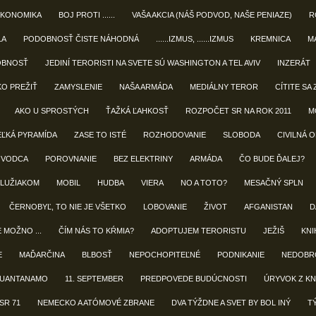
EKONOMIKA
BOJ PROTI ......
VAŠA AKCIA (NÁŠ PODVOD, NAŠE PENIAZE)
R
LA
PODOBNOSŤ ČISTE NÁHODNÁ
......IZMUS, ......IZMUS
KREMNICA
M
OBNOSŤ
JEDINÍ TERORISTI NA SVETE SÚ WASHINGTON A TEL AVIV
INZERÁT
KO PREŽIŤ
ZAMYSLENIE
NAŠA ARMÁDA
MEDIÁLNY TEROR
CÍTITE SA 
AKO U SPROSTÝCH
ŤAŽKÁ ĽAHKOSŤ
ROZPOČET SR NA ROK 2011
M
EĽKÁ PYRAMÍDA
ZASE TO ISTÉ
ROZHODOVANIE
SLOBODA
CIVILNÁ 
 VODCA
POROVNANIE
BEZ ELEKTRINY
ARMÁDA
ČO BUDE ĎALEJ?
LUŽIAKOM
MOBIL
HUDBA
VIERA
NO A TOTO?
MESAČNÝ SPLN
ČERNOBYĽ, TO NIE JE VŠETKO
LOBOVANIE
ŽIVOT
AFGANISTAN
D
E MOŽNO ...
ČÍM NÁS TO KŔMIA?
ADOPTUJEM TERORISTU
JEŽIŠ
KNIH
E
MAĎARČINA
BLBOSŤ
NEPOCHOPITEĽNÉ
PODNIKANIE
NEDOBR
UANTANAMO
11. SEPTEMBER
PREDPOVEDE BUDÚCNOSTI
ÚRYVOK Z KN
SR 71
NEMECKO A ATÓMOVÉ ZBRANE
DVA TÝŽDNE A SVET BY BOL INÝ
T