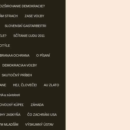
OZŠIROVANIE DEMOKRACIE?
ÁM STRACH
ZASE VOĽBY
SLOVENSKÍ GASTARBEITRI
ZLE?
SČÍTANIE ĽUDU 2011
OTÝLE
OBRANA A OCHRANA
O PÍSANÍ
DEMOKRACIA A VOĽBY
SKUTOČNÝ PRÍBEH
ANE
HEJ, ČLOVEČE!
AU ZLATO
A a súvislosti
OVOĽNÝ KÚPEĽ
ZÁHADA
IHY JASKYŇA
ČO ZACHRÁNI USA
ÝM MLADŠÍM
VÝSKUMNÝ ÚSTAV