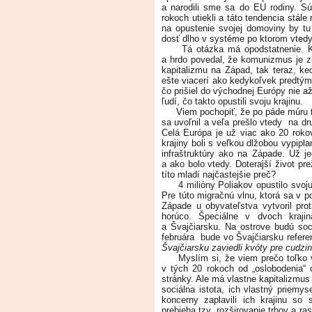
a narodili sme sa do EU rodiny. Sú 
rokoch utiekli a táto tendencia stále
na opustenie svojej domoviny by tu
dosť dlho v systéme po ktorom vtedy t
Tá otázka má opodstatnenie. Keď
a hrdo povedal, že komunizmus je z
kapitalizmu na Západ, tak teraz, ke
ešte viacerí ako kedykoľvek predtým 
čo prišiel do východnej Európy nie a
ľudí, čo takto opustili svoju krajinu.
Viem pochopiť, že po páde múru tam
sa uvoľnil a veľa prešlo vtedy na d
Celá Európa je už viac ako 20 rokov
krajiny boli s veľkou dlžobou vypipl
infraštruktúry ako na Západe. Už j
a ako bolo vtedy. Doterajší život pre
títo mladí najčastejšie preč?
4 milióny Poliakov opustilo svoju k
Pre túto migračnú vlnu, ktorá sa v 
Západe u obyvateľstva vytvoril pro
horúco. Špeciálne v dvoch krajin
a Švajčiarsku. Na ostrove budú soc
februára bude vo Švajčiarsku refere
Švajčiarsku zaviedli kvóty pre cudzi
Myslím si, že viem prečo toľko ve
v tých 20 rokoch od „oslobodenia“ o
stránky. Ale má vlastne kapitalizmus a
sociálna istota, ich vlastný priemy
koncerny zaplavili ich krajinu so
prebieha tzv. rozširovanie trhov a ra