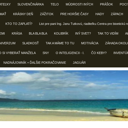
ATEĽKY
SLOVENČINÁRKA
TELO
MÚDROSTI INÝCH
PRÁŠOK
POCI
 MAŤ
KRÁSNY DEŇ
ZÁŽITOK
PRE HORŠIE ČASY
HADY
ZÁPACH
KTO TO ZAPLATÍ?
List pre pani Ing. Janu Tutkovú, riaditeľku Centra pre bioetickú 
EMI
KRÁSA
BLA BLA BLA
KOLIBRÍK
INÝ SVET?
TAK TO VIDÍM
A
NIVERZUM
SLADKOSŤ
TAK A MÁME TO TU
MOTIVÁCIA
ZÁHADA OKOL
O SI VYBERAŤ MANŽELA
SNY
O INTELIGENCII - I.
ČO KEBY?
INVENTÚ
NADNÁJOMNÍK + ĎALŠIE POKRAČOVANIE
JAGUÁR