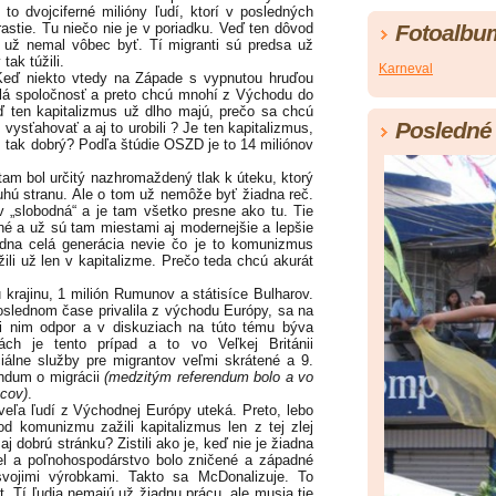
to dvojciferné milióny ľudí, ktorí v posledných
 rastie. Tu niečo nie je v poriadku. Veď ten dôvod
Fotoalbu
 už nemal vôbec byť. Tí migranti sú predsa už
ak túžili.
Karneval
 niekto vtedy na Západe s vypnutou hruďou
lá spoločnosť a preto chcú mnohí z Východu do
ď ten kapitalizmus už dlho majú, prečo sa chcú
Posledné 
vysťahovať a aj to urobili ? Je ten kapitalizmus,
ž tak dobrý? Podľa štúdie OSZD je to 14 miliónov
 bol určitý nazhromaždený tlak k úteku, ktorý
ruhú stranu. Ale o tom už nemôže byť žiadna reč.
 „slobodná“ a je tam všetko presne ako tu. Tie
ané a už sú tam miestami aj modernejšie a lepšie
edna celá generácia nevie čo je to komunizmus
žili už len v kapitalizme. Prečo teda chcú akurát
rajinu, 1 milión Rumunov a státisíce Bulharov.
poslednom čase privalila z východu Európy, sa na
ti nim odpor a v diskuziach na túto tému býva
ách je tento prípad a to vo Veľkej Británii
iálne služby pre migrantov veľmi skrátené a 9.
ndum o migrácii
(medzitým referendum bolo a vo
ncov)
.
ľa ľudí z Východnej Európy uteká. Preto, lebo
d komunizmu zažili kapitalizmus len z tej zlej
j dobrú stránku? Zistili ako je, keď nie je žiadna
sel a poľnohospodárstvo bolo zničené a západné
 svojimi výrobkami. Takto sa McDonalizuje. To
st. Tí ľudia nemajú už žiadnu prácu, ale musia tie