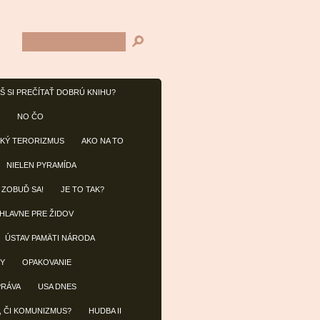
Š SI PREČÍTAŤ DOBRÚ KNIHU?
NO ČO
KÝ TERORIZMUS
AKO NA TO
NIELEN PYRAMÍDA
 ZOBUĎ SA!
JE TO TAK?
 HLAVNE PRE ŽIDOV
ÚSTAV PAMÄTI NÁRODA
BY
OPAKOVANIE
PRÁVA
USA DNES
, ČI KOMUNIZMUS?
HUDBA II