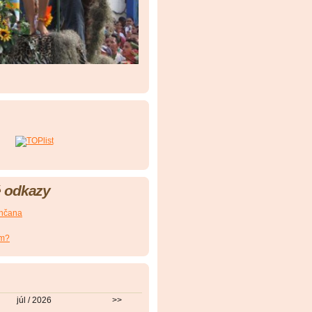
 odkazy
nčana
om?
júl / 2026
>>