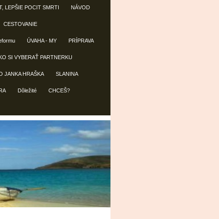
T, LEPŠIE POCIT SMRTI
NÁVOD
CESTOVANIE
reformu
ÚVAHA - MY
PRÍPRAVA
KO SI VYBERAŤ PARTNERKU
O JANKA HRAŠKA
SLANINA
RA
Dôležité
CHCEŠ?