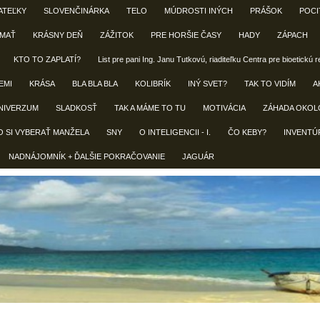
ATEĽKY
SLOVENČINÁRKA
TELO
MÚDROSTI INÝCH
PRÁŠOK
POCI
 MAŤ
KRÁSNY DEŇ
ZÁŽITOK
PRE HORŠIE ČASY
HADY
ZÁPACH
KTO TO ZAPLATÍ?
List pre pani Ing. Janu Tutkovú, riaditeľku Centra pre bioetickú 
EMI
KRÁSA
BLA BLA BLA
KOLIBRÍK
INÝ SVET?
TAK TO VIDÍM
A
NIVERZUM
SLADKOSŤ
TAK A MÁME TO TU
MOTIVÁCIA
ZÁHADA OKOL
O SI VYBERAŤ MANŽELA
SNY
O INTELIGENCII - I.
ČO KEBY?
INVENTÚ
NADNÁJOMNÍK + ĎALŠIE POKRAČOVANIE
JAGUÁR