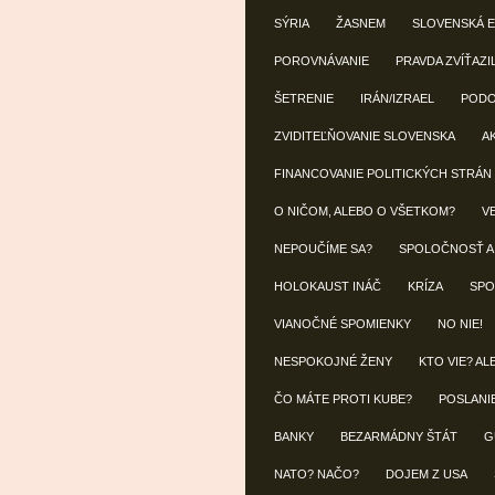
SÝRIA
ŽASNEM
SLOVENSKÁ 
POROVNÁVANIE
PRAVDA ZVÍŤAZI
ŠETRENIE
IRÁN/IZRAEL
POD
ZVIDITEĽŇOVANIE SLOVENSKA
A
FINANCOVANIE POLITICKÝCH STRÁN
O NIČOM, ALEBO O VŠETKOM?
V
NEPOUČÍME SA?
SPOLOČNOSŤ A
HOLOKAUST INÁČ
KRÍZA
SPO
VIANOČNÉ SPOMIENKY
NO NIE!
NESPOKOJNÉ ŽENY
KTO VIE? AL
ČO MÁTE PROTI KUBE?
POSLANI
BANKY
BEZARMÁDNY ŠTÁT
G
NATO? NAČO?
DOJEM Z USA