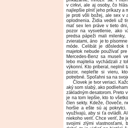
v cirkvi, ale aj osoby, čo hl
najlepšie plniť jeho príkazy a m
je proti vôli božej, ale sex 
oplodnenia. Židia vedeli už t
mať sex len práve v tieto dn
pozor na vysvetlenie, ako v
predsa pápeži mali milenky, 
zvieratami, áno je to písomne 
móde. Celibát je dôsledok t
majetok nebude používať pre r
Mercedes-Benz sa museli ved
lebo majitelia vychádzali z t
výkonní. Kto priberal, neplnil
pozor, nepleťte si vieru, k
potrebné. Spoľahni sa na svoje
Človek je tvor veriaci. Každý
aký som slabý, ako podlieham 
základným desatorom. Preto ver
je na tom lepšie, kto to všet
člen sekty. Kdeže, človeče, n
horšie a ešte sú aj pokrytci.
využívajú, aby si ťa ovládli. 
niekoho veriť. Chce veriť, že 
svojimi zlými vlastnosťami, 