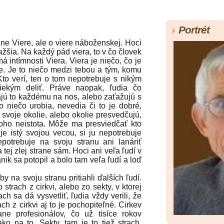
Portrét
 Viere, ale o viere náboženskej. Hoci
ažšia. Na každý pád viera, to v čo človek
má intímnosti Viera. Viera je niečo, čo je
oje. Je to niečo medzi tebou a tým, komu
Kto verí, ten o tom nepotrebuje s nikým
iekým deliť. Práve naopak, ľudia čo
šajú to každému na nos, alebo zaťažujú s
 niečo urobia, nevedia či to je dobré,
 svoje okolie, alebo okolie presvedčujú,
toho neistota. Môže ma presviedčať kto
je istý svojou vecou, si ju nepotrebuje
potrebuje na svoju stranu ani lanáriť
tej zlej strane sám. Hoci ani veľa ľudí v
nik sa potopil a bolo tam veľa ľudí a loď
y na svoju stranu pritiahli ďalších ľudí.
strach z cirkvi, alebo zo sekty, v ktorej
ch sa dá vysvetliť, ľudia vždy verili, že
ach z cirkvi aj to je pochopiteľné. Cirkev
ne profesionálov, čo už tisíce rokov
ko na to. Sekty, tam je to tiež strach,