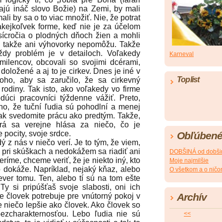
ásajú ináč slovo Božie) na Zemi, by mali
ali by sa o to viac množiť. Nie, že potrat
v akejkoľvek forme, keď nie je za účelom
isícročia o plodných dňoch žien a mohli
i, takže ani výhovorky nepomôžu. Takže
ždy problém je v detailoch. Voľakedy
Karneval
milencov, obcovali so svojimi dcérami,
doložené a aj to je cirkev. Dnes je iné v
Toplist
oho, aby sa zaručilo, že sa cirkevný
odiny. Tak isto, ako voľakedy vo firme
úci pracovníci týždenne vážiť. Preto,
oho, že tuční ľudia sú pohodlní a menej
 tak svedomite prácu ako predtým. Takže,
torá sa verejne hlása za niečo, čo je
 pocity, svoje srdce.
Obľúbené
 z nás v niečo verí. Je to tým, že viem,
pri skúškach a nedokážem sa riadiť ani
DOBŠINÁ od dobši
íme, chceme veriť, že je niekto iný, kto
Moje najmilšie
ko dokáže. Napríklad, nejaký kňaz, alebo
O všetkom a o nič
ever tomu. Ten, alebo tí sú na tom ešte
 Ty si pripúšťaš svoje slabosti, oni ich
Archív
Ale človek potrebuje pre vnútorný pokoj v
je niečo lepšie ako človek. Ako človek so
bezcharakternosťou. Lebo ľudia nie sú
<<