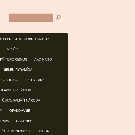
Š SI PREČÍTAŤ DOBRÚ KNIHU?
NO ČO
KÝ TERORIZMUS
AKO NA TO
NIELEN PYRAMÍDA
 ZOBUĎ SA!
JE TO TAK?
 HLAVNE PRE ŽIDOV
ÚSTAV PAMÄTI NÁRODA
BY
OPAKOVANIE
PRÁVA
USA DNES
, ČI KOMUNIZMUS?
HUDBA II