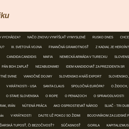
iku
O VYCHÁDZA?
NAČO ZNOVU VYMÝŠĽAŤ VYMYSLENÉ
RUSKO DNES
CHCE
MU?
III. SVETOVÁ VOJNA
FINANČNÁ GRAMOTNOSŤ
Z KADIAĽ JE HEROÍN?
CANDIDA CANDIDIS
MAFIA
NEMECKÁ ARMÁDA V TURECKU
SLOVENS
PÁN BOH ZAPLAŤ
NEZABUDNIME!
IDEM KANDIDOVAŤ ZA PREZIDENTA SR
NTNÉ SVINE
VIANOČNÉ DOJMY
SLOVENSKO A NÁŠ EXPORT
SLOVENSKO,
V KRÁTKOSTI - USA
SANTA CLAUS
SPOLOČNÁ EURÓPA?
O ŽIDOCH,
O STAVE SLOVENSKA
O ROPE
O PENIAZOCH
O SPRAVODLIVOSTI
IRAK, IRÁN
NÚTENÁ PRÁCA
AKO OSPROSTIEVAŤ NÁROD
SLIAČ - TRI DU
nás
V KRÁTKOSTI
DAJTE UŽ POKOJ SO ŽIDMI
BOJOVNÍKOM ZA ĽUDSKÉ 
ĎARSKÁ TUPOSŤ, ČI BEZOČIVOSŤ?
SÚČASNOSŤ
GORILA
KAPITALIZMUS