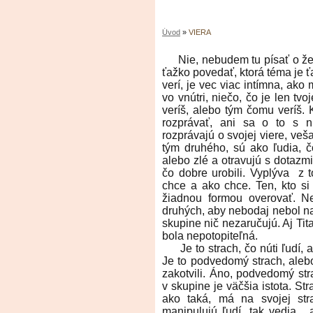
Úvod
»
VIERA
Nie, nebudem tu písať o žene
ťažko povedať, ktorá téma je ť
verí, je vec viac intímna, ako 
vo vnútri, niečo, čo je len tv
veríš, alebo tým čomu veríš. 
rozprávať, ani sa o to s n
rozprávajú o svojej viere, ve
tým druhého, sú ako ľudia, čo
alebo zlé a otravujú s dotazmi
čo dobre urobili. Vyplýva z 
chce a ako chce. Ten, kto si 
žiadnou formou overovať. Ne
druhých, aby nebodaj nebol na 
skupine nič nezaručujú. Aj Tita
bola nepotopiteľná.
Je to strach, čo núti ľudí, ab
Je to podvedomý strach, alebo 
zakotvili. Áno, podvedomý stra
v skupine je väčšia istota. Str
ako taká, má na svojej stra
manipulujú ľudí, tak vedia, a