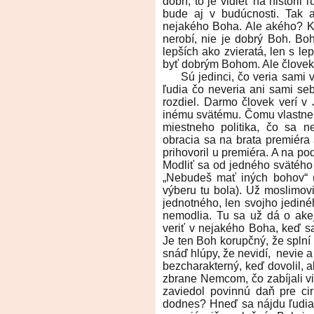
dobrí, to je vidieť na histórii 
bude aj v budúcnosti. Tak 
nejakého Boha. Ale akého? Kto
nerobí, nie je dobrý Boh. Boh
lepších ako zvieratá, len s l
byť dobrým Bohom. Ale človek 
Sú jedinci, čo veria sami v 
ľudia čo neveria ani sami seb
rozdiel. Darmo človek verí v 
inému svätému. Čomu vlastne 
miestneho politika, čo sa n
obracia sa na brata premiéra
prihovoril u premiéra. A na p
Modliť sa od jedného svätéh
„Nebudeš mať iných bohov“ 
výberu tu bola). Už moslimov
jednotného, len svojho jedin
nemodlia. Tu sa už dá o ake
veriť v nejakého Boha, keď 
Je ten Boh korupčný, že splní
snáď hlúpy, že nevidí, nevie 
bezcharakterný, keď dovolil, 
zbrane Nemcom, čo zabíjali viac
zaviedol povinnú daň pre cir
dodnes? Hneď sa nájdu ľudia, 