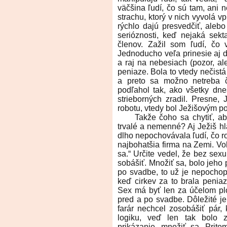
väčšina ľudí, čo sú tam, ani 
strachu, ktorý v nich vyvolá v
rýchlo dajú presvedčiť, alebo
serióznosti, keď nejaká sekt
členov. Zažil som ľudí, čo 
Jednoducho veľa prinesie aj d
a raj na nebesiach (pozor, ale
peniaze. Bola to vtedy nečist
a preto sa možno netreba 
podľahol tak, ako všetky dn
strieborných zradil. Presne, 
robotu, vtedy bol Ježišovým p
Takže čoho sa chytiť, aby 
trvalé a nemenné? Aj Ježiš hl
dlho nepochovávala ľudí, čo rob
najbohatšia firma na Zemi. V
sa.“ Určite vedel, že bez sex
sobášiť. Množiť sa, bolo jeho 
po svadbe, to už je nepochope
keď cirkev za to brala peniaz
Sex má byť len za účelom plod
pred a po svadbe. Dôležité je
farár nechcel zosobášiť pár,
logiku, veď len tak bolo 
prikázanie, množiť sa. Pritom