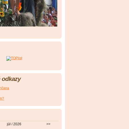
 odkazy
nčana
om?
júl / 2026
>>