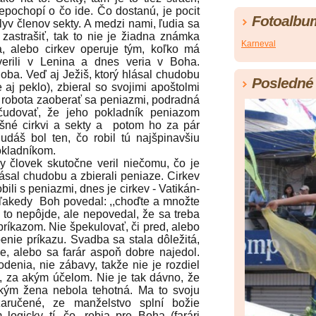
nepochopí o čo ide. Čo dostanú, je pocit
Fotoalbu
plyv členov sekty. A medzi nami, ľudia sa
 zastrašiť, tak to nie je žiadna známka
Karneval
a, alebo cirkev operuje tým, koľko má
verili v Lenina a dnes veria v Boha.
oba. Veď aj Ježiš, ktorý hlásal chudobu
Posledné 
 aj peklo), zbieral so svojimi apoštolmi
á robota zaoberať sa peniazmi, podradná
čudovať, že jeho pokladník peniazom
ešné cirkvi a sekty a potom ho za pár
Judáš bol ten, čo robil tú najšpinavšiu
okladníkom.
človek skutočne veril niečomu, čo je
ásal chudobu a zbierali peniaze. Cirkev
ili s peniazmi, dnes je cirkev - Vatikán-
oľakedy Boh povedal: ,,choďte a množte
u to nepôjde, ale nepovedal, že sa treba
príkazom. Nie špekulovať, či pred, alebo
nie príkazu. Svadba sa stala dôležitá,
e, alebo sa farár aspoň dobre najedol.
enia, nie zábavy, takže nie je rozdiel
, za akým účelom. Nie je tak dávno, že
 kým žena nebola tehotná. Ma to svoju
zaručené, ze manželstvo splní božie
 logicky tí, čo „robia pre Boha (farári