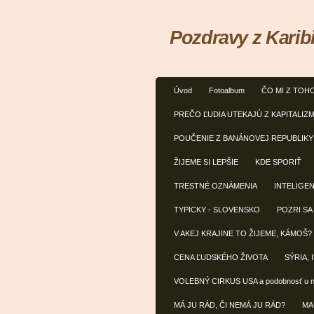
Pozdravy z Karib
Úvod
Fotoalbum
ČO MI Z TOH
PREČO ĽUDIA UTEKAJÚ Z KAPITALIZ
POUČENIE Z BANÁNOVEJ REPUBLIKY
ŽIJEME SI LEPŠIE
KDE SPORIŤ
TRESTNÉ OZNÁMENIA
INTELIGE
TYPICKY - SLOVENSKO
POZRI SA
V AKEJ KRAJINE TO ŽIJEME, KÁMOŠ?
CENA ĽUDSKÉHO ŽIVOTA
SÝRIA, 
VOLEBNÝ CIRKUS USA a podobnosť u 
MÁ JU RÁD, ČI NEMÁ JU RÁD?
MA