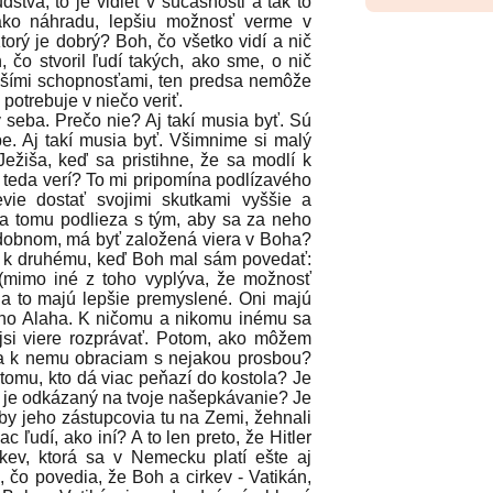
ľudstva, to je vidieť v súčasnosti a tak to
ako náhradu, lepšiu možnosť verme v
rý je dobrý? Boh, čo všetko vidí a nič
, čo stvoril ľudí takých, ako sme, o nič
epšími schopnosťami, ten predsa nemôže
potrebuje v niečo veriť.
seba. Prečo nie? Aj takí musia byť. Sú
e. Aj takí musia byť. Všimnime si malý
Ježiša, keď sa pristihne, že sa modlí k
teda verí? To mi pripomína podlízavého
evie dostať svojimi skutkami vyššie a
 a tomu podlieza s tým, aby sa za neho
odobnom, má byť založená viera v Boha?
o k druhému, keď Boh mal sám povedať:
(mimo iné z toho vyplýva, že možnosť
ia to majú lepšie premyslené. Oni majú
ého Alaha. K ničomu a nikomu inému sa
jsi viere rozprávať. Potom, ako môžem
sa k nemu obraciam s nejakou prosbou?
 tomu, kto dá viac peňazí do kostola? Je
a je odkázaný na tvoje našepkávanie? Je
aby jeho zástupcovia tu na Zemi, žehnali
 ľudí, ako iní? A to len preto, že Hitler
kev, ktorá sa v Nemecku platí ešte aj
čo povedia, že Boh a cirkev - Vatikán,