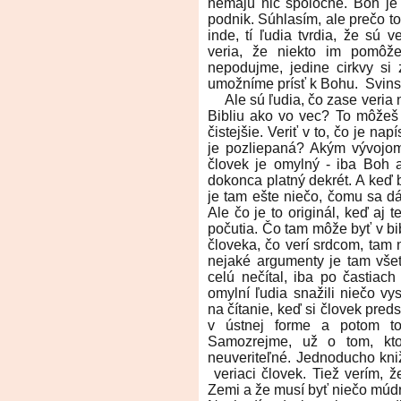
nemajú nič spoločné. Boh je
podnik. Súhlasím, ale prečo t
inde, tí ľudia tvrdia, že sú v
veria, že niekto im pomôž
nepodujme, jedine cirkvy si 
umožníme prísť k Bohu. Svins
Ale sú ľudia, čo zase veria na 
Bibliu ako vo vec? To môžeš ve
čistejšie. Veriť v to, čo je na
je pozliepaná? Akým vývojo
človek je omylný - iba Boh
dokonca platný dekrét. A keď bi
je tam ešte niečo, čomu sa dá
Ale čo je to originál, keď aj 
počutia. Čo tam môže byť v bib
človeka, čo verí srdcom, tam n
nejaké argumenty je tam všet
celú nečítal, iba po častiac
omylní ľudia snažili niečo vy
na čítanie, keď si človek predst
v ústnej forme a potom to 
Samozrejme, už o tom, kto
neuveriteľné. Jednoducho kni
veriaci človek. Tiež verím, ž
Zemi a že musí byť niečo múdre 