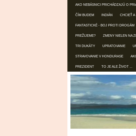
AKO NEBÁSNICI PRICHÁDZAJÚ O PRI
ČÍM BUDEM
INDIÁN
CHCIEŤ A
FANTASTICKÉ - BOJ PROTI DROGÁM
PREŽIJEME?
ZMENY NIELEN NA Z
TRI DUKÁTY
UPRATOVANIE
U
STRAVOVANIE V HONDURASE
AK
PREZIDENT
TO JE ALE ŽIVOT ...