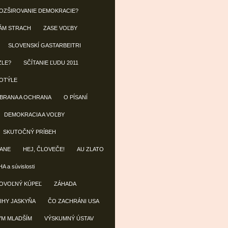
OZŠIROVANIE DEMOKRACIE?
ÁM STRACH
ZASE VOĽBY
SLOVENSKÍ GASTARBEITRI
ZLE?
SČÍTANIE ĽUDU 2011
OTÝLE
OBRANA A OCHRANA
O PÍSANÍ
DEMOKRACIA A VOĽBY
SKUTOČNÝ PRÍBEH
ANE
HEJ, ČLOVEČE!
AU ZLATO
A a súvislosti
OVOĽNÝ KÚPEĽ
ZÁHADA
IHY JASKYŇA
ČO ZACHRÁNI USA
ÝM MLADŠÍM
VÝSKUMNÝ ÚSTAV