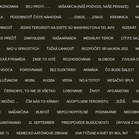
EKONOMIKA
BOJ PROTI ......
VAŠA AKCIA (NÁŠ PODVOD, NAŠE PENIAZE)
R
LA
PODOBNOSŤ ČISTE NÁHODNÁ
......IZMUS, ......IZMUS
KREMNICA
M
OBNOSŤ
JEDINÍ TERORISTI NA SVETE SÚ WASHINGTON A TEL AVIV
INZERÁT
KO PREŽIŤ
ZAMYSLENIE
NAŠA ARMÁDA
MEDIÁLNY TEROR
CÍTITE SA 
AKO U SPROSTÝCH
ŤAŽKÁ ĽAHKOSŤ
ROZPOČET SR NA ROK 2011
M
EĽKÁ PYRAMÍDA
ZASE TO ISTÉ
ROZHODOVANIE
SLOBODA
CIVILNÁ 
 VODCA
POROVNANIE
BEZ ELEKTRINY
ARMÁDA
ČO BUDE ĎALEJ?
LUŽIAKOM
MOBIL
HUDBA
VIERA
NO A TOTO?
MESAČNÝ SPLN
ČERNOBYĽ, TO NIE JE VŠETKO
LOBOVANIE
ŽIVOT
AFGANISTAN
D
E MOŽNO ...
ČÍM NÁS TO KŔMIA?
ADOPTUJEM TERORISTU
JEŽIŠ
KNIH
E
MAĎARČINA
BLBOSŤ
NEPOCHOPITEĽNÉ
PODNIKANIE
NEDOBR
UANTANAMO
11. SEPTEMBER
PREDPOVEDE BUDÚCNOSTI
ÚRYVOK Z KN
SR 71
NEMECKO A ATÓMOVÉ ZBRANE
DVA TÝŽDNE A SVET BY BOL INÝ
T