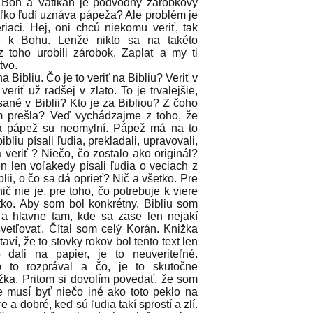
 Boh a Vatikán je podvodný zárobkový
oľko ľudí uznáva pápeža? Ale problém je
eriaci. Hej, oni chcú niekomu veriť, tak
e k Bohu. Lenže nikto sa na takéto
z toho urobili zárobok. Zaplať a my ti
tvo.
Bibliu. Čo je to veriť na Bibliu? Veriť v
riť už radšej v zlato. To je trvalejšie,
písané v Biblii? Kto je za Bibliou? Z čoho
m prešla? Veď vychádzajme z toho, že
 a pápež su neomylní. Pápež má na to
bliu písali ľudia, prekladali, upravovali,
 veriť ? Niečo, čo zostalo ako originál?
ten len voľakedy písali ľudia o veciach z
lii, o čo sa dá oprieť? Nič a všetko. Pre
ič nie je, pre toho, čo potrebuje k viere
ko. Aby som bol konkrétny. Bibliu som
h a hlavne tam, kde sa zase len nejakí
svetľovať. Čítal som celý Korán. Knižka
aví, že to stovky rokov bol tento text len
dali na papier, je to neuveriteľné.
 to rozprával a čo, je to skutočne
žka. Pritom si dovolím povedať, že som
e musí byť niečo iné ako toto peklo na
a dobré, keď sú ľudia takí sprostí a zlí.