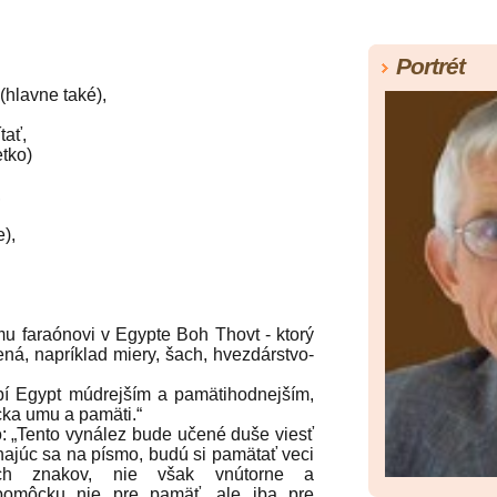
Portrét
(hlavne také),
tať,
tko)
,
e),
faraónovi v Egypte Boh Thovt - ktorý
ená, napríklad miery, šach, hvezdárstvo-
í Egypt múdrejším a pamätihodnejším,
ka umu a pamäti.“
 „Tento vynález bude učené duše viesť
ehajúc sa na písmo, budú si pamätať veci
zích znakov, nie však vnútorne a
 pomôcku nie pre pamäť, ale iba pre