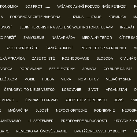
EKONOMIKA
BOJ PROTI ......
VAŠA AKCIA (NÁŠ PODVOD, NAŠE PENIAZE)
R
LA
PODOBNOSŤ ČISTE NÁHODNÁ
......IZMUS, ......IZMUS
KREMNICA
M
OBNOSŤ
JEDINÍ TERORISTI NA SVETE SÚ WASHINGTON A TEL AVIV
INZERÁT
KO PREŽIŤ
ZAMYSLENIE
NAŠA ARMÁDA
MEDIÁLNY TEROR
CÍTITE SA 
AKO U SPROSTÝCH
ŤAŽKÁ ĽAHKOSŤ
ROZPOČET SR NA ROK 2011
M
EĽKÁ PYRAMÍDA
ZASE TO ISTÉ
ROZHODOVANIE
SLOBODA
CIVILNÁ 
 VODCA
POROVNANIE
BEZ ELEKTRINY
ARMÁDA
ČO BUDE ĎALEJ?
LUŽIAKOM
MOBIL
HUDBA
VIERA
NO A TOTO?
MESAČNÝ SPLN
ČERNOBYĽ, TO NIE JE VŠETKO
LOBOVANIE
ŽIVOT
AFGANISTAN
D
E MOŽNO ...
ČÍM NÁS TO KŔMIA?
ADOPTUJEM TERORISTU
JEŽIŠ
KNIH
E
MAĎARČINA
BLBOSŤ
NEPOCHOPITEĽNÉ
PODNIKANIE
NEDOBR
UANTANAMO
11. SEPTEMBER
PREDPOVEDE BUDÚCNOSTI
ÚRYVOK Z KN
SR 71
NEMECKO A ATÓMOVÉ ZBRANE
DVA TÝŽDNE A SVET BY BOL INÝ
T