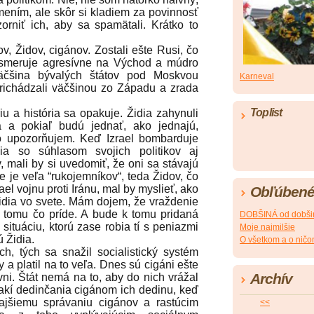
mením, ale skôr si kladiem za povinnosť
orniť ich, aby sa spamätali. Krátko to
Židov, cigánov. Zostali ešte Rusi, čo
 smeruje agresívne na Východ a múdro
Väčšina bývalých štátov pod Moskvou
Karneval
richádzali väčšinou zo Západu a zrada
Toplist
 a história sa opakuje. Židia zahynuli
a a pokiaľ budú jednať, ako jednajú,
o upozorňujem. Keď Izrael bombarduje
ia so súhlasom svojich politikov aj
v, mali by si uvedomiť, že oni sa stávajú
te je veľa “rukojemníkov“, teda Židov, čo
ael vojnu proti Iránu, mal by myslieť, ako
Obľúbené
 Židia vo svete. Mám dojem, že vraždenie
ti tomu čo príde. A bude k tomu pridaná
DOBŠINÁ od dobši
situáciu, ktorú zase robia tí s peniazmi
Moje najmilšie
ú Židia.
O všetkom a o nič
tých sa snažil socialistický systém
a platil na to veľa. Dnes sú cigáni ešte
Archív
vni. Štát nemá na to, aby do nich vrážal
akí dedinčania cigánom ich dedinu, keď
erajšiemu správaniu cigánov a rastúcim
<<