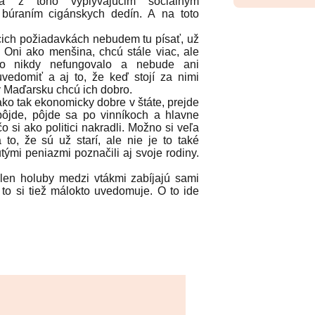
a z toho vyplývajúcim sociálnym
 búraním cigánskych dedín. A na toto
ch požiadavkách nebudem tu písať, už
 Oni ako menšina, chcú stále viac, ale
to nikdy nefungovalo a nebude ani
uvedomiť a aj to, že keď stojí za nimi
 Maďarsku chcú ich dobro.
o tak ekonomicky dobre v štáte, prejde
ôjde, pôjde sa po vinníkoch a hlavne
o si ako politici nakradli. Možno si veľa
a to, že sú už starí, ale nie je to také
ými peniazmi poznačili aj svoje rodiny.
n holuby medzi vtákmi zabíjajú sami
 to si tiež málokto uvedomuje. O to ide