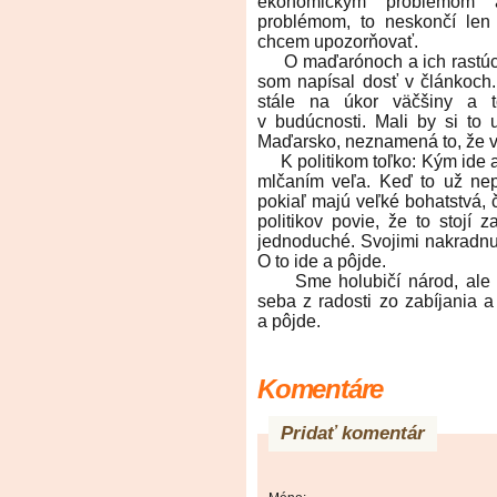
ekonomickým problémom 
problémom, to neskončí len
chcem upozorňovať.
O maďarónoch a ich rastúci
som napísal dosť v článkoch.
stále na úkor väčšiny a 
v budúcnosti. Mali by si to 
Maďarsko, neznamená to, že v
K politikom toľko: Kým ide ak
mlčaním veľa. Keď to už nep
pokiaľ majú veľké bohatstvá, č
politikov povie, že to stojí z
jednoduché. Svojimi nakradnut
O to ide a pôjde.
Sme holubičí národ, ale le
seba z radosti zo zabíjania a
a pôjde.
Komentáre
Pridať komentár