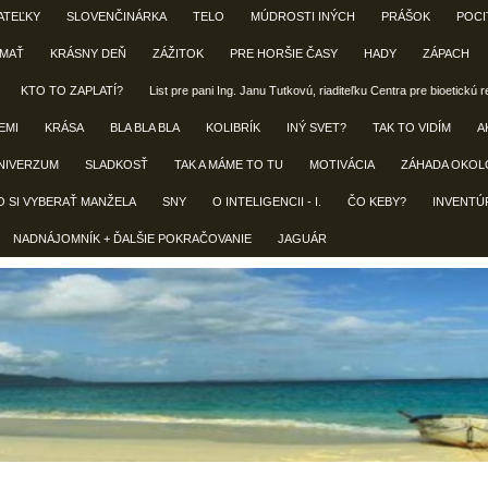
ATEĽKY
SLOVENČINÁRKA
TELO
MÚDROSTI INÝCH
PRÁŠOK
POCI
 MAŤ
KRÁSNY DEŇ
ZÁŽITOK
PRE HORŠIE ČASY
HADY
ZÁPACH
KTO TO ZAPLATÍ?
List pre pani Ing. Janu Tutkovú, riaditeľku Centra pre bioetickú 
EMI
KRÁSA
BLA BLA BLA
KOLIBRÍK
INÝ SVET?
TAK TO VIDÍM
A
NIVERZUM
SLADKOSŤ
TAK A MÁME TO TU
MOTIVÁCIA
ZÁHADA OKOL
O SI VYBERAŤ MANŽELA
SNY
O INTELIGENCII - I.
ČO KEBY?
INVENTÚ
NADNÁJOMNÍK + ĎALŠIE POKRAČOVANIE
JAGUÁR