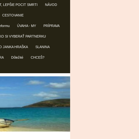
T, LEPŠIE POCIT SMRTI
NÁVOD
CESTOVANIE
reformu
ÚVAHA - MY
PRÍPRAVA
KO SI VYBERAŤ PARTNERKU
O JANKA HRAŠKA
SLANINA
RA
Dôležité
CHCEŠ?