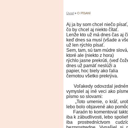
Úvod
»
O PÍSANÍ
Aj ja by som chcel niečo písať,
čo by chcel aj niekto čítať.
Lenže kto už má dnes čas aj čí
keď dnes sa musí (všade a vše
už len rýchlo písať.
Sem, tam, sú tam múdre slová
ktoré ale (niekto z hora)
rýchlo jasne prekrúti, (veď čož
dnes už pamäť neslúži a
papier, hoc biely ako ľalia
černotou všetko prekrýva.
Voľakedy odovzdal jednému 
vymyslel aj iné veci ako písm
písmo so slovami:
„Toto umenie, o kráľ, urob
lebo bolo objavené ako pomôc
Faraón to komentoval takto:
iba k zábudlivosti, lebo spoli
iba prostredníctvom cud
bezprostredne. Vynašiel si