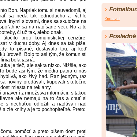
Fotoalbu
to Boh. Napriek tomu si neuvedomil, aj
mäť sa nedá tak jednoducho a rýchlo
Karneval
vá. Inými slovami, dnes sa skutočne na
spoľahne sa na napísane veci. No a to
otreby, či už tak, alebo onak.
Posledné 
ilo proti komunistickej cenzúre.
ať v duchu doby. Aj dnes sa tak píše.
edy to písané, dostavalo tou, aj keď
kú úroveň. Bolo to asi tým, že komunisti
línia bola jasná.
ka je tiež, ale sakra nízko. Nižšie, ako
To bude asi tým, že média patria u nás
hyblivá, ako živý had. Raz jedným, raz
a noviny predávali, kupovali skutočne
dosť miesta na reklamy.
unavení z množstva informácii, s takou
Hlavne ale nemajú na to čas a chuť si
se s nechuťou odložili a nadávali nad
 zlé knihy a je to pochopiteľné. Preto:
omu pomôcť a preto píšem dosť proti
olitikom. Nie, nie som natoľko naivný,