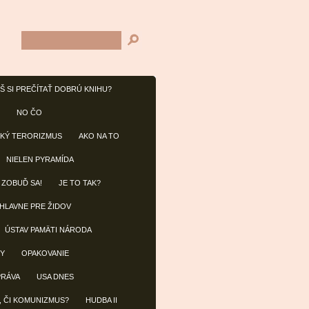
Š SI PREČÍTAŤ DOBRÚ KNIHU?
NO ČO
KÝ TERORIZMUS
AKO NA TO
NIELEN PYRAMÍDA
 ZOBUĎ SA!
JE TO TAK?
 HLAVNE PRE ŽIDOV
ÚSTAV PAMÄTI NÁRODA
BY
OPAKOVANIE
PRÁVA
USA DNES
, ČI KOMUNIZMUS?
HUDBA II