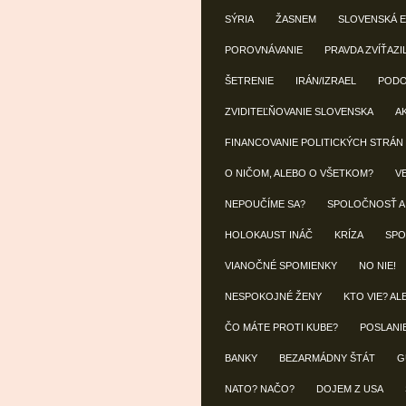
SÝRIA
ŽASNEM
SLOVENSKÁ 
POROVNÁVANIE
PRAVDA ZVÍŤAZI
ŠETRENIE
IRÁN/IZRAEL
POD
ZVIDITEĽŇOVANIE SLOVENSKA
A
FINANCOVANIE POLITICKÝCH STRÁN
O NIČOM, ALEBO O VŠETKOM?
V
NEPOUČÍME SA?
SPOLOČNOSŤ A
HOLOKAUST INÁČ
KRÍZA
SPO
VIANOČNÉ SPOMIENKY
NO NIE!
NESPOKOJNÉ ŽENY
KTO VIE? AL
ČO MÁTE PROTI KUBE?
POSLANI
BANKY
BEZARMÁDNY ŠTÁT
G
NATO? NAČO?
DOJEM Z USA