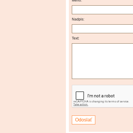
Méno:
Nadpis:
Text: