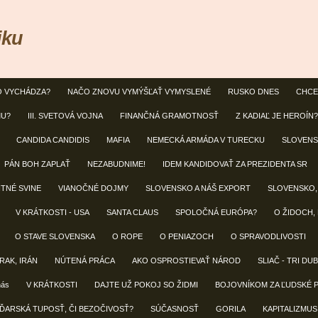
iku
O VYCHÁDZA?
NAČO ZNOVU VYMÝŠĽAŤ VYMYSLENÉ
RUSKO DNES
CHCE
MU?
III. SVETOVÁ VOJNA
FINANČNÁ GRAMOTNOSŤ
Z KADIAĽ JE HEROÍN?
CANDIDA CANDIDIS
MAFIA
NEMECKÁ ARMÁDA V TURECKU
SLOVENS
PÁN BOH ZAPLAŤ
NEZABUDNIME!
IDEM KANDIDOVAŤ ZA PREZIDENTA SR
NTNÉ SVINE
VIANOČNÉ DOJMY
SLOVENSKO A NÁŠ EXPORT
SLOVENSKO,
V KRÁTKOSTI - USA
SANTA CLAUS
SPOLOČNÁ EURÓPA?
O ŽIDOCH,
O STAVE SLOVENSKA
O ROPE
O PENIAZOCH
O SPRAVODLIVOSTI
IRAK, IRÁN
NÚTENÁ PRÁCA
AKO OSPROSTIEVAŤ NÁROD
SLIAČ - TRI DU
nás
V KRÁTKOSTI
DAJTE UŽ POKOJ SO ŽIDMI
BOJOVNÍKOM ZA ĽUDSKÉ 
ĎARSKÁ TUPOSŤ, ČI BEZOČIVOSŤ?
SÚČASNOSŤ
GORILA
KAPITALIZMUS