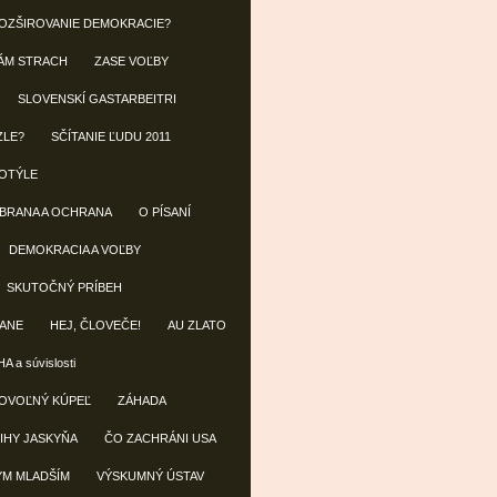
OZŠIROVANIE DEMOKRACIE?
ÁM STRACH
ZASE VOĽBY
SLOVENSKÍ GASTARBEITRI
ZLE?
SČÍTANIE ĽUDU 2011
OTÝLE
OBRANA A OCHRANA
O PÍSANÍ
DEMOKRACIA A VOĽBY
SKUTOČNÝ PRÍBEH
ANE
HEJ, ČLOVEČE!
AU ZLATO
A a súvislosti
OVOĽNÝ KÚPEĽ
ZÁHADA
IHY JASKYŇA
ČO ZACHRÁNI USA
ÝM MLADŠÍM
VÝSKUMNÝ ÚSTAV