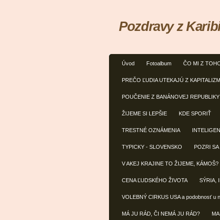
Pozdravy z Karib
Úvod
Fotoalbum
ČO MI Z TOH
PREČO ĽUDIA UTEKAJÚ Z KAPITALIZ
POUČENIE Z BANÁNOVEJ REPUBLIKY
ŽIJEME SI LEPŠIE
KDE SPORIŤ
TRESTNÉ OZNÁMENIA
INTELIGE
TYPICKY - SLOVENSKO
POZRI SA
V AKEJ KRAJINE TO ŽIJEME, KÁMOŠ?
CENA ĽUDSKÉHO ŽIVOTA
SÝRIA, 
VOLEBNÝ CIRKUS USA a podobnosť u 
MÁ JU RÁD, ČI NEMÁ JU RÁD?
MA