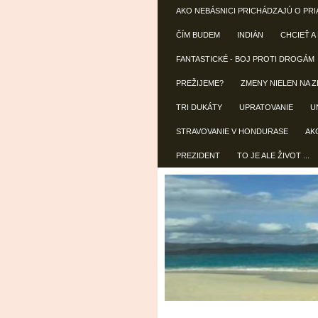
AKO NEBÁSNICI PRICHÁDZAJÚ O PRI
ČÍM BUDEM
INDIÁN
CHCIEŤ A
FANTASTICKÉ - BOJ PROTI DROGÁM
PREŽIJEME?
ZMENY NIELEN NA Z
TRI DUKÁTY
UPRATOVANIE
U
STRAVOVANIE V HONDURASE
AK
PREZIDENT
TO JE ALE ŽIVOT ...