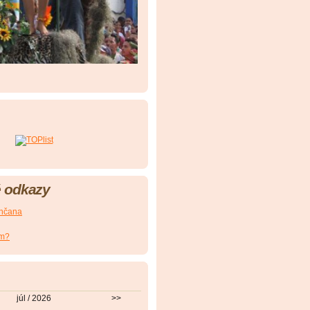
 odkazy
nčana
om?
júl / 2026
>>