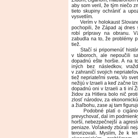
aby som veril, že tým niečo z
tieto skupiny ochrániť a upoz
vysvetlím.
Verím v holokaust Slovanov, 
pochopili, že Západ aj dnes
robí prípravy na obranu. 
zabudla na to, že problémy p
tiež.
Stačí si pripomenúť históriu
v táboroch, ale nepoučili s
dopadnú ešte horšie. A na t
iných bez následkov, vražd
v zahraničí svojich nepriateľo
tiež nepriateľmi sveta. Vo sve
nežijú v Izraeli a keď začne Izr
dopadnú oni v Izraeli a ti iní
židov za Hitlera bolo nič pro
zlosť národov, za ekonomickú 
a žiaľbohu, zase aj tam figuruj
Podobné platí o cigánoch, 
prevychovať, dal im podmienky 
horší, nebezpečnejší a agresí
peniaze. Voľakedy zbúrali nej
terorizovali. Myslím, že k t