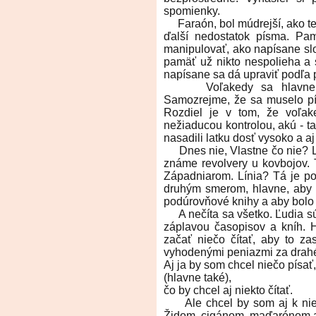
spomienky.
Faraón, bol múdrejší, ako ten
ďalší nedostatok písma. Pa
manipulovať, ako napísane slo
pamäť už nikto nespolieha a 
napísane sa dá upraviť podľa p
Voľakedy sa hlavne útoč
Samozrejme, že sa muselo pís
Rozdiel je v tom, že voľak
nežiaducou kontrolou, akú - ta
nasadili latku dosť vysoko a aj 
Dnes nie, Vlastne čo nie? Lat
známe revolvery u kovbojov. 
Západniarom. Línia? Tá je po
druhým smerom, hlavne, aby s
podúrovňové knihy a aby bolo 
A nečíta sa všetko. Ľudia sú 
záplavou časopisov a kníh. 
začať niečo čítať, aby to za
vyhodenými peniazmi za drahé a
Aj ja by som chcel niečo písať,
(hlavne také),
čo by chcel aj niekto čítať.
Ale chcel by som aj k nieč
Židom, cigánom, maďarónom a p