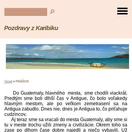
Pozdravy z Karibiku
Úvod
»
PRÁŠOK
Do Guatemaly, hlavného mesta, sme chodili viackrát.
Predtým sme boli dlhší čas v Antigue, čo bolo voľakedy
hlavným mestom, ale po veľkom zemetrasení sa na
Antigua zabudlo. Dnes nie, dnes je Antigua to, čo priťahuje
cudzincov.
Aj teraz sme sa vracali do mesta Guatemaly, aby sme si
tu v meste trochu užili zmeny a civilizácie. Okrem toho sa
zase po dlhom čase dobre najedli a niečo vybavili. Už