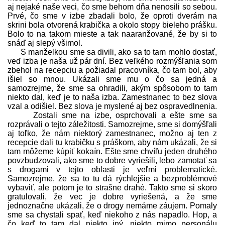
aj nejaké naše veci, čo sme behom dňa nenosili so sebou.
Prvé, čo sme v izbe zbadali bolo, že oproti dverám na
skrini bola otvorená krabička a okolo stopy bieleho prášku.
Bolo to na takom mieste a tak naaranžované, že by si to
snáď aj slepý všimol.
S manželkou sme sa divili, ako sa to tam mohlo dostať,
veď izba je naša už pár dní. Bez veľkého rozmýšľania som
zbehol na recepciu a požiadal pracovníka, čo tam bol, aby
išiel so mnou. Ukázali sme mu o čo sa jedná a
samozrejme, že sme sa ohradili, akým spôsobom to tam
niekto dal, keď je to naša izba. Zamestnanec to bez slova
vzal a odišiel. Bez slova je myslené aj bez ospravedlnenia.
Zostali sme na izbe, osprchovali a ešte sme sa
rozprávali o tejto záležitosti. Samozrejme, sme si domýšľali
aj toľko, že nám niektorý zamestnanec, možno aj ten z
recepcie dali tu krabičku s práškom, aby nám ukázali, že si
tam môžeme kúpiť kokaín. Ešte sme chvíľu jeden druhého
povzbudzovali, ako sme to dobre vyriešili, lebo zamotať sa
s drogami v tejto oblasti je veľmi problematické.
Samozrejme, že sa to tu dá rýchlejšie a bezproblémové
vybaviť, ale potom je to strašne drahé. Takto sme si skoro
gratulovali, že vec je dobre vyriešená, a že sme
jednoznačne ukázali, že o drogy nemáme záujem. Pomaly
sme sa chystali spať, keď niekoho z nás napadlo. Hop, a
čo keď to tam dal niekto iný, niekto mimo personálu