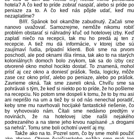
hotela? A čo keď to príde zobrať naspäť, alebo si príde po
peniaze za to. A čo keď nás pôjde udať, keď mu
nezaplatíme?
Bŕŕŕ. Spánok bol okamžite zabudnutý. Začali sme
nanovo uvažovať. Samozrejme, nemôže nikomu robiť
problém obstarať si náhradný kľuč od hotelovej izby. Keď
zaplatí niečo na recepcii, tak mu ho predá aj ten z
recepcie. A tiež mu dá informácie, v ktorej izbe sú
zaujímaví ľudia, prípadní klienti. Boli sme na prvom
poschodí, ale pod oknami išla rímsa, tak ako to na starých
koloniálnych domoch bolo zvykom, tak sa do izby cez
otvorené okno mohol hocikto dostať. To znamená, mohol
prísť aj cez okno a doniesť prášok. Teda, logicky, môže
zase cez okno prísť, alebo po peniaze, alebo po prášok.
Zavrieme okná. Tak sme zavreli okná. Chvíľu sme sa
pohrávali s tým, že keď si niekto po to príde, že ho pošleme
na recepciu. No potom sme dospeli k tomu, že to by mu asi
ani neprišlo na um a tiež by si od nás nenechal poradiť,
keby sme mu navrhovali hocijaké fantastické riešenie, čo
by vyhovovalo nám. Čítali sme nedávno predtým v
novinách, že na hotelovej izbe našli nejakého
podrezaného a na stene jeho krvou napísané ,,s drogami
sa nehrá“. Tomu sme boli ochotní uveriť aj my.
Takže ako na to. Pozrel som, čo by sme mohli použiť
ako zbrane. Okrem švajčiarskeho nožíka sme mali len