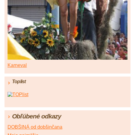
Karneval
Toplist
Obľúbené odkazy
DOBŠINÁ od dobšinčana