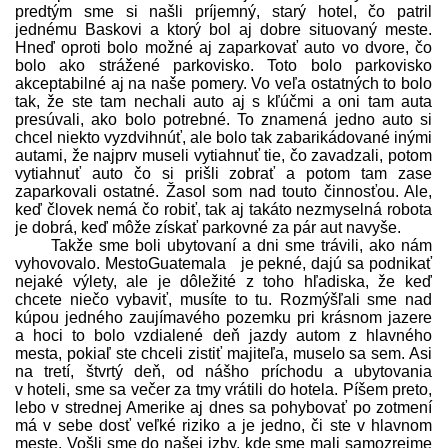
predtým sme si našli príjemný, starý hotel, čo patril
jednému Baskovi a ktorý bol aj dobre situovaný meste.
Hneď oproti bolo možné aj zaparkovať auto vo dvore, čo
bolo ako strážené parkovisko. Toto bolo parkovisko
akceptabilné aj na naše pomery. Vo veľa ostatných to bolo
tak, že ste tam nechali auto aj s kľúčmi a oni tam auta
presúvali, ako bolo potrebné. To znamená jedno auto si
chcel niekto vyzdvihnúť, ale bolo tak zabarikádované inými
autami, že najprv museli vytiahnuť tie, čo zavadzali, potom
vytiahnuť auto čo si prišli zobrať a potom tam zase
zaparkovali ostatné. Žasol som nad touto činnosťou. Ale,
keď človek nemá čo robiť, tak aj takáto nezmyselná robota
je dobrá, keď môže získať parkovné za pár aut navyše.
Takže sme boli ubytovaní a dni sme trávili, ako nám
vyhovovalo. MestoGuatemala je pekné, dajú sa podnikať
nejaké výlety, ale je dôležité z toho hľadiska, že keď
chcete niečo vybaviť, musíte to tu. Rozmýšľali sme nad
kúpou jedného zaujímavého pozemku pri krásnom jazere
a hoci to bolo vzdialené deň jazdy autom z hlavného
mesta, pokiaľ ste chceli zistiť majiteľa, muselo sa sem. Asi
na tretí, štvrtý deň, od nášho príchodu a ubytovania
v hoteli, sme sa večer za tmy vrátili do hotela. Píšem preto,
lebo v strednej Amerike aj dnes sa pohybovať po zotmení
má v sebe dosť veľké riziko a je jedno, či ste v hlavnom
meste. Vošli sme do našej izby, kde sme mali samozrejme