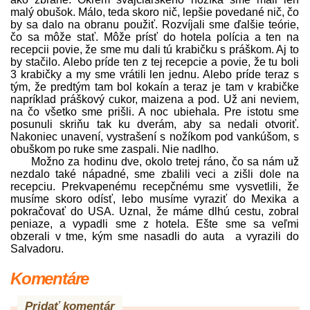
malý obušok. Málo, teda skoro nič, lepšie povedané nič, čo
by sa dalo na obranu použiť. Rozvíjali sme ďalšie teórie,
čo sa môže stať. Môže prísť do hotela polícia a ten na
recepcii povie, že sme mu dali tú krabičku s práškom. Aj to
by stačilo. Alebo príde ten z tej recepcie a povie, že tu boli
3 krabičky a my sme vrátili len jednu. Alebo príde teraz s
tým, že predtým tam bol kokaín a teraz je tam v krabičke
napríklad práškový cukor, maizena a pod. Už ani neviem,
na čo všetko sme prišli. A noc ubiehala. Pre istotu sme
posunuli skriňu tak ku dverám, aby sa nedali otvoriť.
Nakoniec unavení, vystrašení s nožíkom pod vankúšom, s
obuškom po ruke sme zaspali. Nie nadlho.
Možno za hodinu dve, okolo tretej ráno, čo sa nám už
nezdalo také nápadné, sme zbalili veci a zišli dole na
recepciu. Prekvapenému recepčnému sme vysvetlili, že
musíme skoro odísť, lebo musíme vyraziť do Mexika a
pokračovať do USA. Uznal, že máme dlhú cestu, zobral
peniaze, a vypadli sme z hotela. Ešte sme sa veľmi
obzerali v tme, kým sme nasadli do auta a vyrazili do
Salvadoru.
Komentáre
Pridať komentár