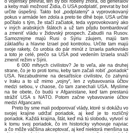
o vojenský prevrat, ten by bol robený zhora, od generálov
a keby mali možnosť Židia, či USA podplatiť, prevrat by bol
určite úspešný. Takto bol „podplatený“ a vyprovokovaný
pokus v armáde len zdola a preto tie dlhé boje. USA určite
počítalo s tým, že stačí začiatok, teda vyprovokovaný ako
v iných arabských štátoch a už tam pôjdu bombardovať
a zmeniť vládu v židovský prospech. Zabudli na Rusov.
Samozrejme majú Rusi o Sýriu záujem, majú tam
základňu a hlavne Izrael pod kontrolou. Určite tam majú
svoje rakety, čo urobia do pár minút z Izraela parkovisko
a toto je celé, prečo sa USA pod vedením Izraela snaží
zmeniť režim v Sýrii.
6 000 mŕtvych civilistov? Je to veľa, ale na druhej
strane, čo je to proti tomu, keby tam začali robiť „poriadok“
USA. Nezabudnime na desaťtisíce civilistov, čo zahynú
v Iraku a to už mimo „vojny“, len z vybavovania účtov
medzi sebou, v chaose, čo tam zanechali USA. Myslime
na tie obete, čo budú v Afganistane, keď tam prestanú
strážiť USA s NATO. Potom začne vybavovanie účtov
medzi Afgancami.
Preto by sme mali podporovať vlády, ktoré si dokážu vo
svojej krajine udržať poriadok, aj keď je to rozličný
poriadok. Každá krajina, štát, keď má tú slobodu, vytvorí si
k tomu svoj poriadok, čo im historicky vyhovuje najviac
a čo môže väčšina akceptovať, aj keď niektorá menšina sa