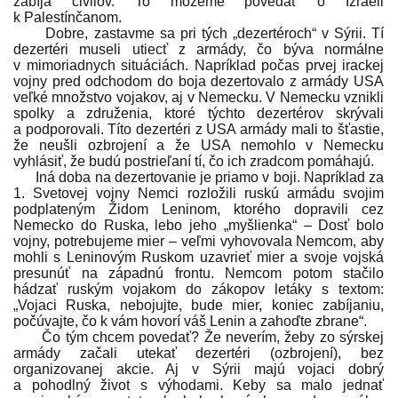
zabíja civilov. To môžeme povedať o Izraeli
k Palestínčanom.
Dobre, zastavme sa pri tých „dezertéroch“ v Sýrii. Tí
dezertéri museli utiecť z armády, čo býva normálne
v mimoriadnych situáciách. Napríklad počas prvej irackej
vojny pred odchodom do boja dezertovalo z armády USA
veľké množstvo vojakov, aj v Nemecku. V Nemecku vznikli
spolky a združenia, ktoré týchto dezertérov skrývali
a podporovali. Títo dezertéri z USA armády mali to šťastie,
že neušli ozbrojení a že USA nemohlo v Nemecku
vyhlásiť, že budú postrieľaní tí, čo ich zradcom pomáhajú.
Iná doba na dezertovanie je priamo v boji. Napríklad za
1. Svetovej vojny Nemci rozložili ruskú armádu svojim
podplateným Židom Leninom, ktorého dopravili cez
Nemecko do Ruska, lebo jeho „myšlienka“ – Dosť bolo
vojny, potrebujeme mier – veľmi vyhovovala Nemcom, aby
mohli s Leninovým Ruskom uzavrieť mier a svoje vojská
presunúť na západnú frontu. Nemcom potom stačilo
hádzať ruským vojakom do zákopov letáky s textom:
„Vojaci Ruska, nebojujte, bude mier, koniec zabíjaniu,
počúvajte, čo k vám hovorí váš Lenin a zahoďte zbrane“.
Čo tým chcem povedať? Že neverím, žeby zo sýrskej
armády začali utekať dezertéri (ozbrojení), bez
organizovanej akcie. Aj v Sýrii majú vojaci dobrý
a pohodlný život s výhodami. Keby sa malo jednať