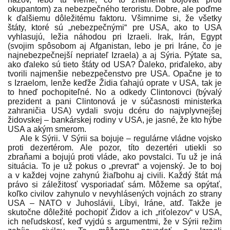
okupantom) za nebezpečného teroristu. Dobre, ale poďme
k ďalšiemu dôležitému faktoru. Všimnime si, že všetky
štáty, ktoré sú „nebezpečnými“ pre USA, ako to USA
vyhlasujú, ležia náhodou pri Izraeli. Irak, Irán, Egypt
(svojim spôsobom aj Afganistan, lebo je pri Iráne, čo je
najnebezpečnejší nepriateľ Izraela) a aj Sýria. Pýtate sa,
ako ďaleko sú tieto štáty od USA? Ďaleko, priďaleko, aby
tvorili najmenšie nebezpečenstvo pre USA. Opačne je to
s Izraelom, lenže keďže Židia ťahajú oprate v USA, tak je
to hneď pochopiteľné. No a odkedy Clintonovci (bývalý
prezident a pani Clintonová je v súčasnosti ministerka
zahraničia USA) vydali svoju dcéru do najvplyvnejšej
židovskej – bankárskej rodiny v USA, je jasné, že kto hýbe
USA a akým smerom.
Ale k Sýrii. V Sýrii sa bojuje – regulárne vládne vojsko
proti dezertérom. Ale pozor, títo dezertéri utiekli so
zbraňami a bojujú proti vláde, ako povstalci. Tu už je iná
situácia. To je už pokus o „prevrat“ a vojenský. Je to boj
a v každej vojne zahynú žiaľbohu aj civili. Každý štát má
právo si záležitosť vysporiadať sám. Môžeme sa opýtať,
koľko civilov zahynulo v nevyhlásených vojnách zo strany
USA – NATO v Juhoslávii, Líbyi, Iráne, atď. Takže je
skutočne dôležité pochopiť Židov a ich „riťolezov“ v USA,
ich neľudskosť, keď vyjdú s argumentmi, že v Sýrii režim