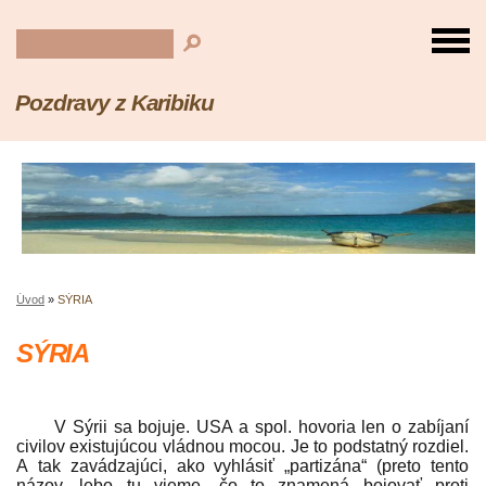
Pozdravy z Karibiku
Úvod
»
SÝRIA
SÝRIA
V Sýrii sa bojuje. USA a spol. hovoria len o zabíjaní
civilov existujúcou vládnou mocou. Je to podstatný rozdiel.
A tak zavádzajúci, ako vyhlásiť „partizána“ (preto tento
názov, lebo tu vieme, čo to znamená bojovať proti