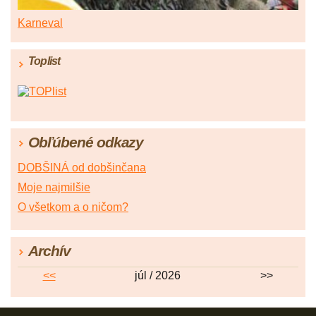
Karneval
Toplist
Obľúbené odkazy
DOBŠINÁ od dobšinčana
Moje najmilšie
O všetkom a o ničom?
Archív
<<
júl / 2026
>>