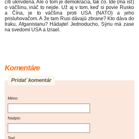
cíti ukrivdená. Ale o tom je demokracia, tak čo. Ide (má ísť)
o väčšinu, ináč to nejde. Už aj v tom, keď si povie Rusko
a Čína, je to väčšina proti USA (NATO) a jeho
prisluhovačom. A že tam Rusi dávajú zbrane? Kto dáva do
Iraku, Afganistanu? Hádajte! Jednoducho, Sýriu má zase
na svedomí USA a Izrael.
Komentáre
Pridať komentár
Méno:
Nadpis:
Text: