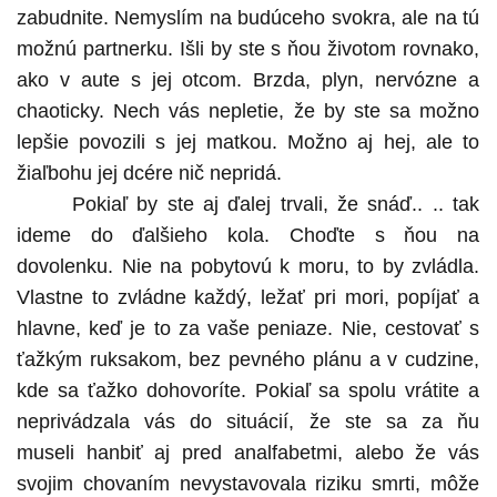
zabudnite. Nemyslím na budúceho svokra, ale na tú
možnú partnerku. Išli by ste s ňou životom rovnako,
ako v aute s jej otcom. Brzda, plyn, nervózne a
chaoticky. Nech vás nepletie, že by ste sa možno
lepšie povozili s jej matkou. Možno aj hej, ale to
žiaľbohu jej dcére nič nepridá.
Pokiaľ by ste aj ďalej trvali, že snáď.. .. tak
ideme do ďalšieho kola. Choďte s ňou na
dovolenku. Nie na pobytovú k moru, to by zvládla.
Vlastne to zvládne každý, ležať pri mori, popíjať a
hlavne, keď je to za vaše peniaze. Nie, cestovať s
ťažkým ruksakom, bez pevného plánu a v cudzine,
kde sa ťažko dohovoríte. Pokiaľ sa spolu vrátite a
neprivádzala vás do situácií, že ste sa za ňu
museli hanbiť aj pred analfabetmi, alebo že vás
svojim chovaním nevystavovala riziku smrti, môže