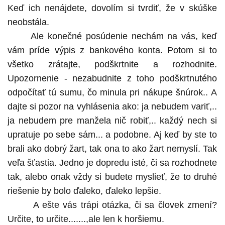
Keď ich nenájdete, dovolím si tvrdiť, že v skúške
neobstála.
Ale konečné posúdenie nechám na vás, keď
vám príde výpis z bankového konta. Potom si to
všetko zrátajte, podškrtnite a rozhodnite.
Upozornenie - nezabudnite z toho podškrtnutého
odpočítať tú sumu, čo minula pri nákupe šnúrok.. A
dajte si pozor na vyhlásenia ako: ja nebudem variť,..
ja nebudem pre manžela nič robiť,.. každý nech si
upratuje po sebe sám... a podobne. Aj keď by ste to
brali ako dobrý žart, tak ona to ako žart nemyslí. Tak
veľa šťastia. Jedno je dopredu isté, či sa rozhodnete
tak, alebo onak vždy si budete myslieť, že to druhé
riešenie by bolo ďaleko, ďaleko lepšie.
A ešte vás trápi otázka, či sa človek zmení?
Určite, to určite.......,ale len k horšiemu.