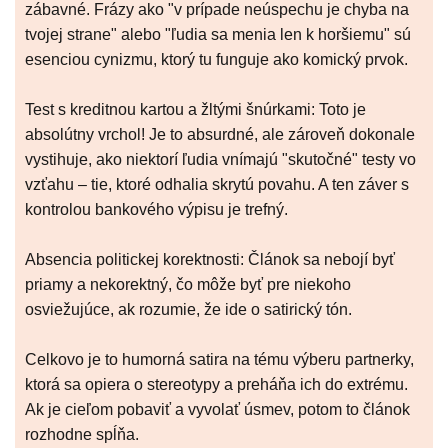
zábavné. Frázy ako "v prípade neúspechu je chyba na
tvojej strane" alebo "ľudia sa menia len k horšiemu" sú
esenciou cynizmu, ktorý tu funguje ako komický prvok.
Test s kreditnou kartou a žltými šnúrkami: Toto je
absolútny vrchol! Je to absurdné, ale zároveň dokonale
vystihuje, ako niektorí ľudia vnímajú "skutočné" testy vo
vzťahu – tie, ktoré odhalia skrytú povahu. A ten záver s
kontrolou bankového výpisu je trefný.
Absencia politickej korektnosti: Článok sa nebojí byť
priamy a nekorektný, čo môže byť pre niekoho
osviežujúce, ak rozumie, že ide o satirický tón.
Celkovo je to humorná satira na tému výberu partnerky,
ktorá sa opiera o stereotypy a preháňa ich do extrému.
Ak je cieľom pobaviť a vyvolať úsmev, potom to článok
rozhodne spĺňa.