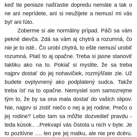
keď tie peniaze našťastie dopredu nemáte a tak o
ne ani neprídete, ani si neužijete a nemusí mi vás
byť ani ľúto.
Zoberme si ale normálny prípad. Páči sa vám
pekné dievča. Zdá sa vám aj chytrá a rozumná, čo
nie je to isté.. Čo urobí chytrá, to ešte nemusí urobiť
rozumná. Platí to aj opačne. Treba si jasne stanoviť
taktiku ako na to. Pokiaľ si myslite, že sa treba
najprv dostať do jej nohavičiek, rozmýšľate zle. Už
budete ovplyvnený ako podplatený sudca. Takže
treba ísť na to opačne. Nemyslel som samozrejme
tým to, že by sa ona mala dostať do vašich slipov.
Nie, najprv si zistiť niečo o nej a jej rodine. Prečo o
jej rodine? Lebo tam sa môžte dozvedieť pravdu -
teda kúsok.. ..Prekvapí vás čistota u nich v byte. Je
to pozitívne …. len pre jej matku, ale nie pre dcéru.