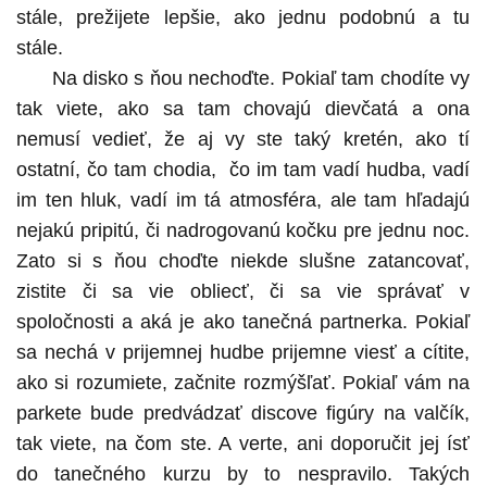
stále, prežijete lepšie, ako jednu podobnú a tu
stále.
Na disko s ňou nechoďte. Pokiaľ tam chodíte vy
tak viete, ako sa tam chovajú dievčatá a ona
nemusí vedieť, že aj vy ste taký kretén, ako tí
ostatní, čo tam chodia, čo im tam vadí hudba, vadí
im ten hluk, vadí im tá atmosféra, ale tam hľadajú
nejakú pripitú, či nadrogovanú kočku pre jednu noc.
Zato si s ňou choďte niekde slušne zatancovať,
zistite či sa vie obliecť, či sa vie správať v
spoločnosti a aká je ako tanečná partnerka. Pokiaľ
sa nechá v prijemnej hudbe prijemne viesť a cítite,
ako si rozumiete, začnite rozmýšľať. Pokiaľ vám na
parkete bude predvádzať discove figúry na valčík,
tak viete, na čom ste. A verte, ani doporučit jej ísť
do tanečného kurzu by to nespravilo. Takých