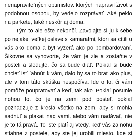
nenapraviteľných optimistov, ktorých napravil život s
podobnou osobou, by vedelo rozprávať. Aké peklo
na parkete, také neskôr aj doma.
Tým to ale ešte nekončí. Zavolajte si ju k sebe
po nejakej veľkej oslave s kamarátmi, ktorí sa cítili u
vás ako doma a byt vyzerá ako po bombardovaní.
Šikovne sa vyhovorte, že vám je zle a zostaňte v
posteli a sledujte, čo sa bude diať. Pokiaľ si bude
chcieť ísť ľahnúť k vám, dalo by sa to brať ako plus,
ale v tom táto skúška nespočíva. Ide o to, či vám
pomôže poupratovať a keď, tak ako. Pokiaľ posunie
nohou to, čo je na zemi pod posteľ, pokiaľ
pozhadzuje z kresla všetko na zem, aby si mohla
sadnúť a plakať nad vami, alebo vám nadávať, nie
je to tá pravá. To iste platí aj vtedy, keď vás za nohu
stiahne z postele, aby ste jej urobili miesto, kde si