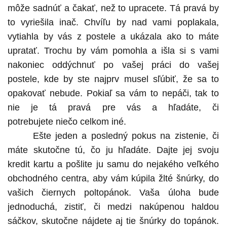
môže sadnúť a čakať, než to upracete. Tá pravá by
to vyriešila inač. Chvíľu by nad vami poplakala,
vytiahla by vás z postele a ukázala ako to máte
upratať. Trochu by vám pomohla a išla si s vami
nakoniec oddýchnuť po vašej práci do vašej
postele, kde by ste najprv musel sľúbiť, že sa to
opakovať nebude. Pokiaľ sa vám to nepáči, tak to
nie je tá pravá pre vás a hľadáte, či
potrebujete niečo celkom iné.
Ešte jeden a posledný pokus na zistenie, či
máte skutočne tú, čo ju hľadáte. Dajte jej svoju
kredit kartu a pošlite ju samu do nejakého veľkého
obchodného centra, aby vám kúpila žlté šnúrky, do
vašich čiernych poltopánok. Vaša úloha bude
jednoduchá, zistiť, či medzi nakúpenou haldou
sáčkov, skutočne nájdete aj tie šnúrky do topánok.