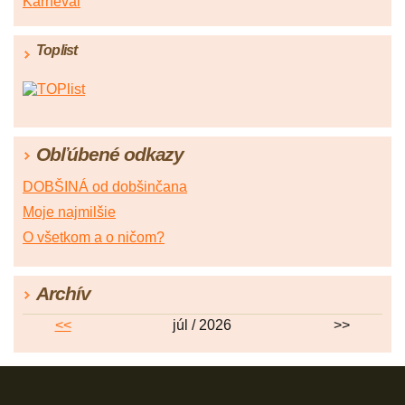
Karneval
Toplist
Obľúbené odkazy
DOBŠINÁ od dobšinčana
Moje najmilšie
O všetkom a o ničom?
Archív
<<
júl / 2026
>>