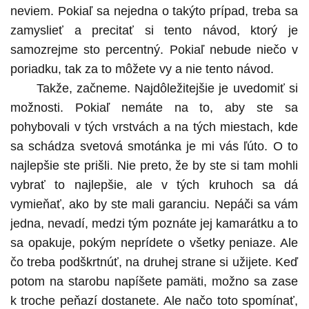
neviem. Pokiaľ sa nejedna o takýto prípad, treba sa
zamyslieť a precitať si tento návod, ktorý je
samozrejme sto percentný. Pokiaľ nebude niečo v
poriadku, tak za to môžete vy a nie tento návod.
Takže, začneme. Najdôležitejšie je uvedomiť si
možnosti. Pokiaľ nemáte na to, aby ste sa
pohybovali v tých vrstvách a na tých miestach, kde
sa schádza svetová smotánka je mi vás ľúto. O to
najlepšie ste prišli. Nie preto, že by ste si tam mohli
vybrať to najlepšie, ale v tých kruhoch sa dá
vymieňať, ako by ste mali garanciu. Nepáči sa vám
jedna, nevadí, medzi tým poznáte jej kamarátku a to
sa opakuje, pokým neprídete o všetky peniaze. Ale
čo treba podškrtnúť, na druhej strane si užijete. Keď
potom na starobu napíšete pamäti, možno sa zase
k troche peňazí dostanete. Ale načo toto spomínať,