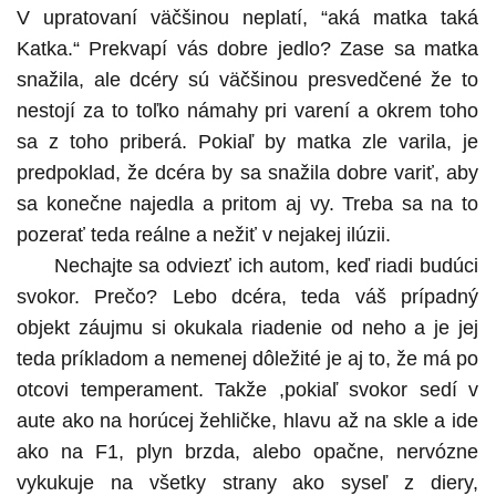
V upratovaní väčšinou neplatí, “aká matka taká
Katka.“ Prekvapí vás dobre jedlo? Zase sa matka
snažila, ale dcéry sú väčšinou presvedčené že to
nestojí za to toľko námahy pri varení a okrem toho
sa z toho priberá. Pokiaľ by matka zle varila, je
predpoklad, že dcéra by sa snažila dobre variť, aby
sa konečne najedla a pritom aj vy. Treba sa na to
pozerať teda reálne a nežiť v nejakej ilúzii.
Nechajte sa odviezť ich autom, keď riadi budúci
svokor. Prečo? Lebo dcéra, teda váš prípadný
objekt záujmu si okukala riadenie od neho a je jej
teda príkladom a nemenej dôležité je aj to, že má po
otcovi temperament. Takže ,pokiaľ svokor sedí v
aute ako na horúcej žehličke, hlavu až na skle a ide
ako na F1, plyn brzda, alebo opačne, nervózne
vykukuje na všetky strany ako syseľ z diery,