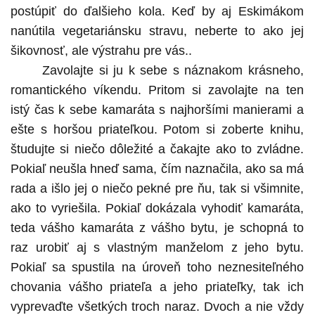
postúpiť do ďalšieho kola. Keď by aj Eskimákom
nanútila vegetariánsku stravu, neberte to ako jej
šikovnosť, ale výstrahu pre vás..
Zavolajte si ju k sebe s náznakom krásneho,
romantického víkendu. Pritom si zavolajte na ten
istý čas k sebe kamaráta s najhoršími manierami a
ešte s horšou priateľkou. Potom si zoberte knihu,
študujte si niečo dôležité a čakajte ako to zvládne.
Pokiaľ neušla hneď sama, čím naznačila, ako sa má
rada a išlo jej o niečo pekné pre ňu, tak si všimnite,
ako to vyriešila. Pokiaľ dokázala vyhodiť kamaráta,
teda vášho kamaráta z vášho bytu, je schopná to
raz urobiť aj s vlastným manželom z jeho bytu.
Pokiaľ sa spustila na úroveň toho neznesiteľného
chovania vášho priateľa a jeho priateľky, tak ich
vyprevaďte všetkých troch naraz. Dvoch a nie vždy