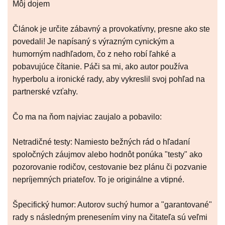
Môj dojem
Článok je určite zábavný a provokatívny, presne ako ste
povedali! Je napísaný s výrazným cynickým a
humorným nadhľadom, čo z neho robí ľahké a
pobavujúce čítanie. Páči sa mi, ako autor používa
hyperbolu a ironické rady, aby vykreslil svoj pohľad na
partnerské vzťahy.
Čo ma na ňom najviac zaujalo a pobavilo:
Netradičné testy: Namiesto bežných rád o hľadaní
spoločných záujmov alebo hodnôt ponúka "testy" ako
pozorovanie rodičov, cestovanie bez plánu či pozvanie
nepríjemných priateľov. To je originálne a vtipné.
Špecifický humor: Autorov suchý humor a "garantované"
rady s následným prenesením viny na čitateľa sú veľmi