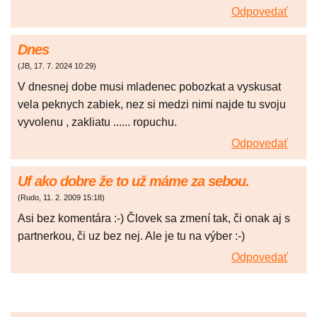
Odpovedať
Dnes
(
JB
,
17. 7. 2024
10:29
)
V dnesnej dobe musi mladenec pobozkat a vyskusat
vela peknych zabiek, nez si medzi nimi najde tu svoju
vyvolenu , zakliatu ...... ropuchu.
Odpovedať
Uf ako dobre že to už máme za sebou.
(
Rudo
,
11. 2. 2009
15:18
)
Asi bez komentára :-) Človek sa zmení tak, či onak aj s
partnerkou, či uz bez nej. Ale je tu na výber :-)
Odpovedať