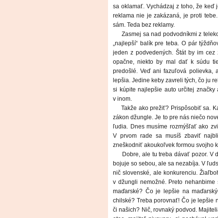
sa oklamať. Vychádzaj z toho, že keď j
reklama nie je zakázaná, je proti tebe
sám. Teda bez reklamy.
Zasmej sa nad podvodníkmi z teleko
„najlepší“ balík pre teba. O pár týždňo
jeden z podvedených. Štát by im cez 
opačne, niekto by mal dať k súdu tiet
predošlé. Veď ani fazuľová polievka
lepšia. Jedine keby zavreli tých, čo ju r
si kúpite najlepšie auto určitej značky 
v inom.
Takže ako prežiť? Prispôsobiť sa. 
zákon džungle. Je to pre nás niečo nové
ľudia. Dnes musíme rozmýšľať ako zvier
V prvom rade sa musíš zbaviť najbli
zneškodniť akoukoľvek formou svojho k
Dobre, ale tu treba dávať pozor. V 
bojuje so sebou, ale sa nezabíja. V ľud
nič slovenské, ale konkurenciu. Žiaľbo
v džungli nemožné. Preto nehanbime s
maďarské? Čo je lepšie na maďarskýc
chilské? Treba porovnať! Čo je lepšie
či našich? Nič, rovnaký podvod. Majiteli