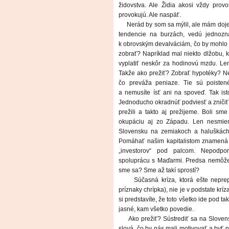
židovstva. Ale Židia akosi vždy prov
provokujú. Ale naspäť.
Nerád by som sa mýlil, ale mám doje
tendencie na burzách, vedú jednoz
k obrovským devalváciám, čo by mohlo 
zobrať? Napríklad mal niekto dlžobu, k
vyplatiť neskôr za hodinovú mzdu. Le
Takže ako prežiť? Zobrať hypotéky? Nev
čo preváža peniaze. Tie sú poistené
a nemusíte ísť ani na spoveď. Tak ist
Jednoducho okradnúť podviesť a zničiť 
prežili a takto aj prežijeme. Boli s
okupáciu aj zo Západu. Len nesmiem
Slovensku na zemiakoch a haluškách
Pomáhať našim kapitalistom znamená 
„investorov“ pod palcom. Nepodporo
spoluprácu s Maďarmi. Predsa nemôže f
sme sa? Sme až takí sprostí?
Súčasná kríza, ktorá ešte nepre
príznaky chrípka), nie je v podstate kr
si predstavíte, že toto všetko ide pod 
jasné, kam všetko povedie.
Ako prežiť? Sústrediť sa na Slovensk
slová, čo by nás mali motivovať a byť