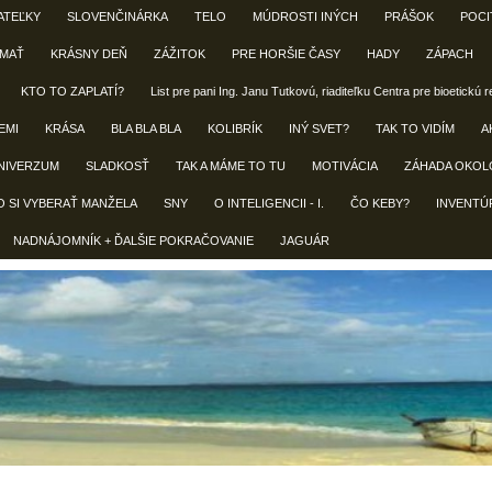
ATEĽKY
SLOVENČINÁRKA
TELO
MÚDROSTI INÝCH
PRÁŠOK
POCI
 MAŤ
KRÁSNY DEŇ
ZÁŽITOK
PRE HORŠIE ČASY
HADY
ZÁPACH
KTO TO ZAPLATÍ?
List pre pani Ing. Janu Tutkovú, riaditeľku Centra pre bioetickú 
EMI
KRÁSA
BLA BLA BLA
KOLIBRÍK
INÝ SVET?
TAK TO VIDÍM
A
NIVERZUM
SLADKOSŤ
TAK A MÁME TO TU
MOTIVÁCIA
ZÁHADA OKOL
O SI VYBERAŤ MANŽELA
SNY
O INTELIGENCII - I.
ČO KEBY?
INVENTÚ
NADNÁJOMNÍK + ĎALŠIE POKRAČOVANIE
JAGUÁR