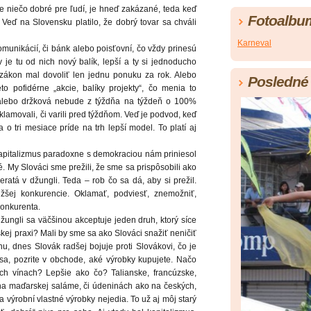
e niečo dobré pre ľudí, je hneď zakázané, teda keď
Fotoalbu
. Veď na Slovensku platilo, že dobrý tovar sa chváli
Karneval
munikácií, či bánk alebo poisťovní, čo vždy prinesú
v je tu od nich nový balík, lepší a ty si jednoducho
zákon mal dovoliť len jednu ponuku za rok. Alebo
Posledné 
o pofidérne „akcie, balíky projekty“, čo menia to
, alebo držková nebude z týždňa na týždeň o 100%
eklamovali, či varili pred týždňom. Veď je podvod, keď
a o tri mesiace príde na trh lepší model. To platí aj
Kapitalizmus paradoxne s demokraciou nám priniesol
. My Slováci sme prežili, že sme sa prispôsobili ako
atá v džungli. Teda – rob čo sa dá, aby si prežil.
žšej konkurencie. Oklamať, podviesť, znemožniť,
onkurenta.
džungli sa väčšinou akceptuje jeden druh, ktorý síce
skej praxi? Mali by sme sa ako Slováci snažiť neničiť
hu, dnes Slovák radšej bojuje proti Slovákovi, čo je
a, pozrite v obchode, aké výrobky kupujete. Načo
h vínach? Lepšie ako čo? Talianske, francúzske,
 na maďarskej saláme, či údeninách ako na českých,
a výrobní vlastné výrobky nejedia. To už aj môj starý