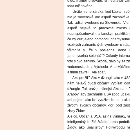
otec, majiteľ pivovaru, si nechával var
teda nič nového.
Určite nie je záruka, keď kúpite nie
nie je slovenská, ale aspoň zachováva
Tak radšej vyrobené na Slovensku. Viem,
aspoň nejaké to pracovné miesto
neprispôsobovali mafiánskym praktikám 
čo by cez, alebo pomocou priemyselnej 
všetkých zahraničných výrobcov u nás, 
všimnite si, že v poslednej dobe 
„priemyselná špionáž“? Odkedy internac
toto slovo zaniklo. Škoda, dalo by sa z
vedomostiach z Východu. A to väčšinou
a firmu zavreli.
Ale späť.
Ako prežiť? Ako v džungli, ako v US
nám nejaký cudzí občan? Vypísať odm
džungle. Tak prežije silnejší. Ako na to
Arabov, aby zachránili USA spod útlak
ani pojem, ako ich využíva Izrael a ak
životmi svojich občanov, ktorí pod zá
zisky Židov.
Ale čo. Občania USA, až na výnimky, nep
inteligentných. Zlé žrádlo, treba podot
Židov, ako „majiteľov“ Hollywoodu n