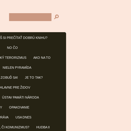
Š SI PREČÍTAŤ DOBRÚ KNIHU?
NO ČO
KÝ TERORIZMUS
AKO NA TO
NIELEN PYRAMÍDA
 ZOBUĎ SA!
JE TO TAK?
 HLAVNE PRE ŽIDOV
ÚSTAV PAMÄTI NÁRODA
BY
OPAKOVANIE
PRÁVA
USA DNES
, ČI KOMUNIZMUS?
HUDBA II