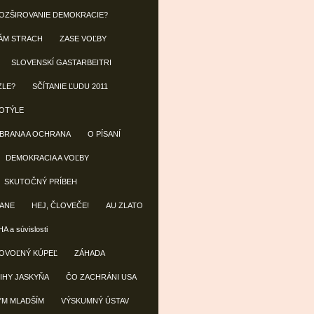
OZŠIROVANIE DEMOKRACIE?
ÁM STRACH
ZASE VOĽBY
SLOVENSKÍ GASTARBEITRI
ZLE?
SČÍTANIE ĽUDU 2011
OTÝLE
OBRANA A OCHRANA
O PÍSANÍ
DEMOKRACIA A VOĽBY
SKUTOČNÝ PRÍBEH
ANE
HEJ, ČLOVEČE!
AU ZLATO
A a súvislosti
OVOĽNÝ KÚPEĽ
ZÁHADA
IHY JASKYŇA
ČO ZACHRÁNI USA
ÝM MLADŠÍM
VÝSKUMNÝ ÚSTAV