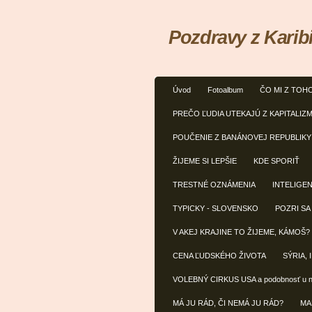
Pozdravy z Karib
Úvod
Fotoalbum
ČO MI Z TOH
PREČO ĽUDIA UTEKAJÚ Z KAPITALIZ
POUČENIE Z BANÁNOVEJ REPUBLIKY
ŽIJEME SI LEPŠIE
KDE SPORIŤ
TRESTNÉ OZNÁMENIA
INTELIGE
TYPICKY - SLOVENSKO
POZRI SA
V AKEJ KRAJINE TO ŽIJEME, KÁMOŠ?
CENA ĽUDSKÉHO ŽIVOTA
SÝRIA, 
VOLEBNÝ CIRKUS USA a podobnosť u 
MÁ JU RÁD, ČI NEMÁ JU RÁD?
MA