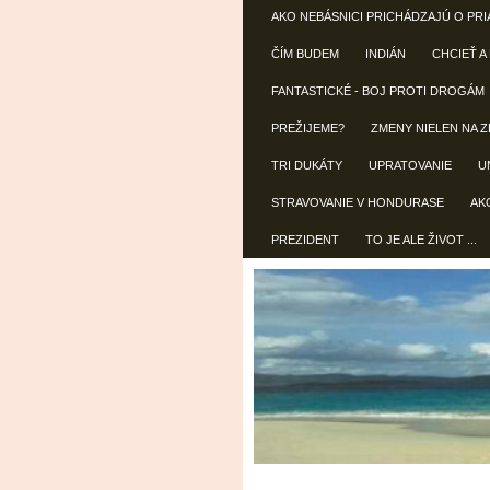
AKO NEBÁSNICI PRICHÁDZAJÚ O PRI
ČÍM BUDEM
INDIÁN
CHCIEŤ A
FANTASTICKÉ - BOJ PROTI DROGÁM
PREŽIJEME?
ZMENY NIELEN NA Z
TRI DUKÁTY
UPRATOVANIE
U
STRAVOVANIE V HONDURASE
AK
PREZIDENT
TO JE ALE ŽIVOT ...