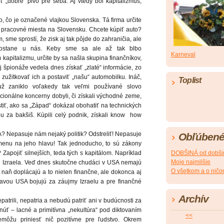
iť „dobré“ pivo pre seba. Aj vtedy bol kapitalizmus,
čo, čo je označené vlajkou Slovenska. Tá firma určite
 pracovné miesta na Slovensku. Chcete kúpiť auto?
 sme sprostí, že zisk aj tak pôjde do zahraničia, ale
 ostane u nás. Keby sme sa ale až tak blbo
Karneval
kapitalizmu, určite by sa našla skupina finančníkov,
špionáže vedela dnes získať „zlaté“ informácie, zo
zužitkovať ich a postaviť „našu“ automobilku. Ináč,
Toplist
už zaniklo voľakedy tak veľmi používané slovo
ionálne koncerny dobyli, či získali východné zeme,
istiť, ako sa „Západ“ dokázal obohatiť na technických
 za bakšiš. Kúpili celý podnik, získali know
how
A? Nepasuje nám nejaký politik? Odstreliť! Nepasuje
Obľúbené
enu na jeho hlavu! Tak jednoducho, to sú zákony
? Zapojiť silnejších, teda tých s kapitálom. Napríklad
DOBŠINÁ od dobši
Moje najmilšie
u Izraela. Veď dnes skutočne chudáci v USA nemajú
O všetkom a o nič
o naň doplácajú a to nielen finančne, ale dokonca aj
stavou USA bojujú za záujmy Izraelu a pre finančné
Archív
atrili, nepatria a nebudú patriť ani v budúcnosti za
knúť – lacné a primitívna „nekultúra“ pod diktovaním
<<
emôžu priniesť nič pozitívne pre ľudstvo. Okrem