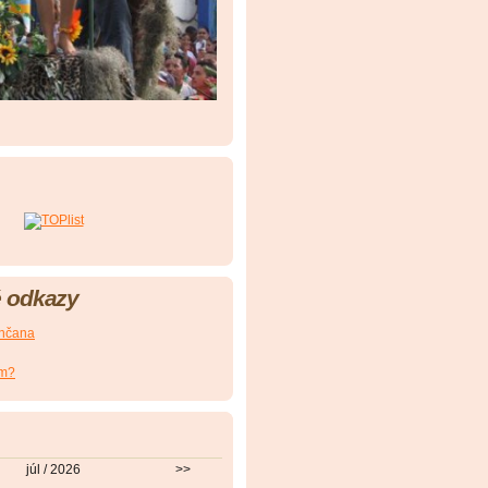
 odkazy
nčana
om?
júl / 2026
>>