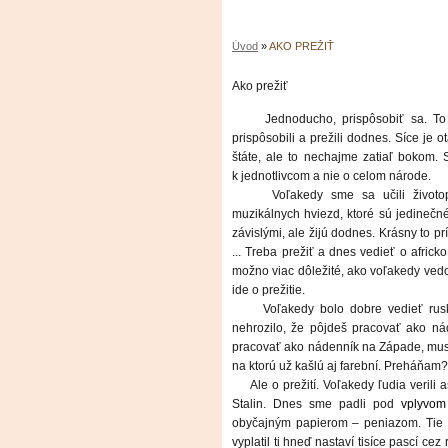
Úvod
»
AKO PREŽIŤ
Ako prežiť
Jednoducho, prispôsobiť sa. To 
prispôsobili a prežili dodnes. Síce je
štáte, ale to nechajme zatiaľ bokom.
k jednotlivcom a nie o celom národe.
Voľakedy sme sa učili životo
muzikálnych hviezd, ktoré sú jedinečn
závislými, ale žijú dodnes. Krásny to pr
... Treba prežiť a dnes vedieť o afric
možno viac dôležité, ako voľakedy vedo
ide o prežitie.
Voľakedy bolo dobre vedieť rusk
nehrozilo, že pôjdeš pracovať ako n
pracovať ako nádenník na Západe, musíš
na ktorú už kašlú aj farební. Preháňam?
Ale o prežití. Voľakedy ľudia verili
Stalin. Dnes sme padli pod
vplyvom
obyčajným papierom – peniazom. Tie d
vyplatil ti hneď nastaví tisíce pascí cez