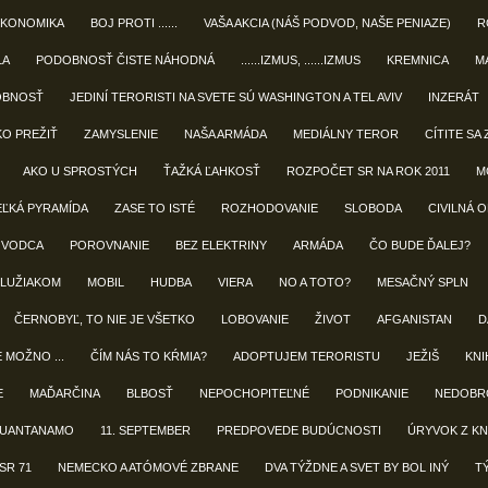
EKONOMIKA
BOJ PROTI ......
VAŠA AKCIA (NÁŠ PODVOD, NAŠE PENIAZE)
R
LA
PODOBNOSŤ ČISTE NÁHODNÁ
......IZMUS, ......IZMUS
KREMNICA
M
OBNOSŤ
JEDINÍ TERORISTI NA SVETE SÚ WASHINGTON A TEL AVIV
INZERÁT
KO PREŽIŤ
ZAMYSLENIE
NAŠA ARMÁDA
MEDIÁLNY TEROR
CÍTITE SA 
AKO U SPROSTÝCH
ŤAŽKÁ ĽAHKOSŤ
ROZPOČET SR NA ROK 2011
M
EĽKÁ PYRAMÍDA
ZASE TO ISTÉ
ROZHODOVANIE
SLOBODA
CIVILNÁ 
 VODCA
POROVNANIE
BEZ ELEKTRINY
ARMÁDA
ČO BUDE ĎALEJ?
LUŽIAKOM
MOBIL
HUDBA
VIERA
NO A TOTO?
MESAČNÝ SPLN
ČERNOBYĽ, TO NIE JE VŠETKO
LOBOVANIE
ŽIVOT
AFGANISTAN
D
E MOŽNO ...
ČÍM NÁS TO KŔMIA?
ADOPTUJEM TERORISTU
JEŽIŠ
KNIH
E
MAĎARČINA
BLBOSŤ
NEPOCHOPITEĽNÉ
PODNIKANIE
NEDOBR
UANTANAMO
11. SEPTEMBER
PREDPOVEDE BUDÚCNOSTI
ÚRYVOK Z KN
SR 71
NEMECKO A ATÓMOVÉ ZBRANE
DVA TÝŽDNE A SVET BY BOL INÝ
T