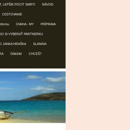
T, LEPŠIE POCIT SMRTI
NÁVOD
CESTOVANIE
reformu
ÚVAHA - MY
PRÍPRAVA
KO SI VYBERAŤ PARTNERKU
O JANKA HRAŠKA
SLANINA
RA
Dôležité
CHCEŠ?