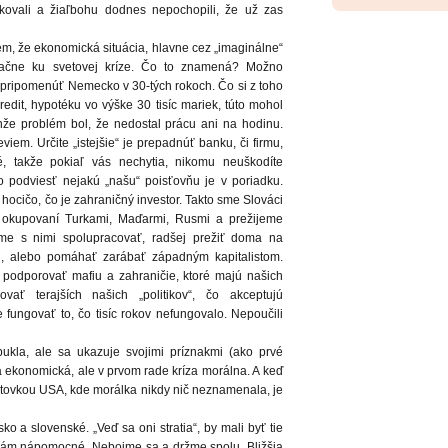
okovali a žiaľbohu dodnes nepochopili, že už zas
m, že ekonomická situácia, hlavne cez „imaginálne“
načne ku svetovej kríze. Čo to znamená? Možno
pripomenúť Nemecko v 30-tých rokoch. Čo si z toho
redit, hypotéku vo výške 30 tisíc mariek, túto mohol
nže problém bol, že nedostal prácu ani na hodinu.
iem. Určite „istejšie“ je prepadnúť banku, či firmu,
, takže pokiaľ vás nechytia, nikomu neuškodíte
o podviesť nejakú „našu“ poisťovňu je v poriadku.
hocičo, čo je zahraničný investor. Takto sme Slováci
me okupovaní Turkami, Maďarmi, Rusmi a prežijeme
e s nimi spolupracovať, radšej prežiť doma na
, alebo pomáhať zarábať západným kapitalistom.
podporovať mafiu a zahraničie, ktoré majú našich
vať terajších našich „politikov“, čo akceptujú
ungovať to, čo tisíc rokov nefungovalo. Nepoučili
pukla, ale sa ukazuje svojimi príznakmi (ako prvé
íza ekonomická, ale v prvom rade kríza morálna. A keď
taktovkou USA, kde morálka nikdy nič neznamenala, je
o a slovenské. „Veď sa oni stratia“, by mali byť tie
 nám nápomocné. Nebojme sa a držme spolu. Bližšia