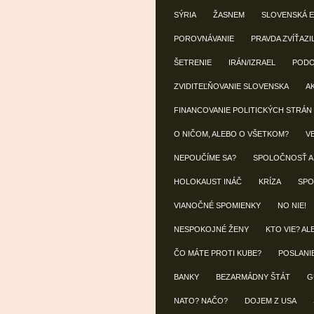
SÝRIA
ŽASNEM
SLOVENSKÁ 
POROVNÁVANIE
PRAVDA ZVÍŤAZI
ŠETRENIE
IRÁN/IZRAEL
POD
ZVIDITEĽŇOVANIE SLOVENSKA
A
FINANCOVANIE POLITICKÝCH STRÁN
O NIČOM, ALEBO O VŠETKOM?
V
NEPOUČÍME SA?
SPOLOČNOSŤ A
HOLOKAUST INÁČ
KRÍZA
SPO
VIANOČNÉ SPOMIENKY
NO NIE!
NESPOKOJNÉ ŽENY
KTO VIE? AL
ČO MÁTE PROTI KUBE?
POSLANI
BANKY
BEZARMÁDNY ŠTÁT
G
NATO? NAČO?
DOJEM Z USA