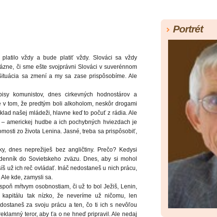
Portrét
platilo vždy a bude platiť vždy. Slováci sa vždy
 otázne, či sme ešte svojprávni Slováci v suverénnom
 Situácia sa zmení a my sa zase prispôsobíme. Ale
pisy komunistov, dnes cirkevných hodnostárov a
é v tom, že predtým boli alkoholom, neskôr drogami
íklad našej mládeži, hlavne keď to počuť z rádia. Ale
ko – americkej hudbe a ich pochybných hviezdach je
mosti zo života Lenina. Jasné, treba sa prispôsobiť,
y, dnes neprežiješ bez angličtiny. Prečo? Kedysi
ádenník do Sovietskeho zväzu. Dnes, aby si mohol
 už ich reč ovládať. Ináč nedostaneš u nich prácu,
 Ale kde, zamysli sa.
 aspoň mŕtvym osobnostiam, či už to bol Ježiš, Lenin,
kapitálu tak nízko, že neveríme už ničomu, len
ostaneš za svoju prácu a ten, čo ti ich s nevôľou
 reklamný teror, aby ťa o ne hneď pripravil. Ale nedaj