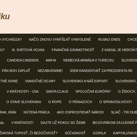
iku
O VYCHÁDZA?
NAČO ZNOVU VYMÝŠĽAŤ VYMYSLENÉ
RUSKO DNES
CHCE
MU?
III. SVETOVÁ VOJNA
FINANČNÁ GRAMOTNOSŤ
Z KADIAĽ JE HEROÍN?
CANDIDA CANDIDIS
MAFIA
NEMECKÁ ARMÁDA V TURECKU
SLOVENS
PÁN BOH ZAPLAŤ
NEZABUDNIME!
IDEM KANDIDOVAŤ ZA PREZIDENTA SR
NTNÉ SVINE
VIANOČNÉ DOJMY
SLOVENSKO A NÁŠ EXPORT
SLOVENSKO,
V KRÁTKOSTI - USA
SANTA CLAUS
SPOLOČNÁ EURÓPA?
O ŽIDOCH,
O STAVE SLOVENSKA
O ROPE
O PENIAZOCH
O SPRAVODLIVOSTI
IRAK, IRÁN
NÚTENÁ PRÁCA
AKO OSPROSTIEVAŤ NÁROD
SLIAČ - TRI DU
nás
V KRÁTKOSTI
DAJTE UŽ POKOJ SO ŽIDMI
BOJOVNÍKOM ZA ĽUDSKÉ 
ĎARSKÁ TUPOSŤ, ČI BEZOČIVOSŤ?
SÚČASNOSŤ
GORILA
KAPITALIZMUS