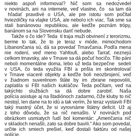
niekto aspoň informoval? Nič som sa nedozvedel
v novinách, ani na internete, veď vlastne, čo sa tam dá
hľadať pravdivé o USA, ale pre istotu som počítal
hviezdičky na vlajke USA, ale nebolo ich viac. Tak sme sa
stali banánovou republikou, ale keďže poznám trópy,
banánom sa na Slovensku dariť nebude.
Takže o čo ide? Teda tí traja muži obvinení z terorizmu,
berme to tak, že to je teraz v móde, mimochodom
Libanončania sú, dá sa povedať Trnavčania. Podľa mena
nie rodení, veď meno Yahfoufi, alebo Tarraf, neznejú
celkom trnavsky, ale v Trnave sa dá počuť hocičo. Títo páni
neboli momentálne doma, lebo už teda bezpečne sedeli
v USA, čo teda využila FBI a prišla im skontrolovať
v Trnave viaceré objekty a keďže boli neozbrojení, veď
v žiadnom suverénom štáte by im zbrane nepovolili,
zaplatila si FBI našich kukláčov. Teda počítam, veď na
takýchto službách sa dá dobre zarobiť. Naša
polícia asistuje aj na štadiónoch zadarmo, čiže kluby to nič
nestojí, len dane na to idú a tak verím, že teraz vystavili FBI
taký mastný účet, že si vyrovnáme štátny deficit. Už aj
z toho dôvodu, že sa nič nenašlo. V novinách pod
obrázkom usmiatych ľudí bol komentár: „Američania nič
v skladoch nenašli, zato sa dobre bavili.“ Ako som povedal,
určite ich smiech prešiel, keď dostali faktúru od našej
polície.