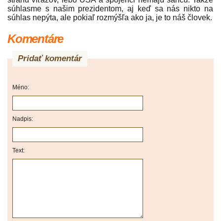
súhlasme s našim prezidentom, aj keď sa nás nikto na
súhlas nepýta, ale pokiaľ rozmýšľa ako ja, je to náš človek.
Komentáre
Pridať komentár
Méno:
Nadpis:
Text: