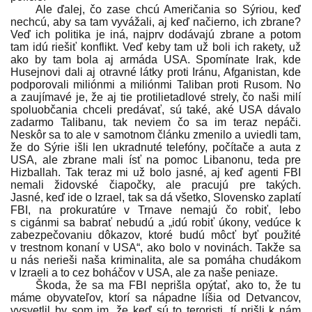
Ale ďalej, čo zase chcú Američania so Sýriou, keď
nechcú, aby sa tam vyvážali, aj keď načierno, ich zbrane?
Veď ich politika je iná, najprv dodávajú zbrane a potom
tam idú riešiť konflikt. Veď keby tam už boli ich rakety, už
ako by tam bola aj armáda USA. Spomínate Irak, kde
Husejnovi dali aj otravné látky proti Iránu, Afganistan, kde
podporovali miliónmi a miliónmi Taliban proti Rusom. No
a zaujímavé je, že aj tie protilietadlové strely, čo naši milí
spoluobčania chceli predávať, sú také, aké USA dávalo
zadarmo Talibanu, tak neviem čo sa im teraz nepáči.
Neskôr sa to ale v samotnom článku zmenilo a uviedli tam,
že do Sýrie išli len ukradnuté telefóny, počítače a auta z
USA, ale zbrane mali ísť na pomoc Libanonu, teda pre
Hizballah. Tak teraz mi už bolo jasné, aj keď agenti FBI
nemali židovské čiapočky, ale pracujú pre takých.
Jasné, keď ide o Izrael, tak sa dá všetko, Slovensko zaplatí
FBI, na prokuratúre v Trnave nemajú čo robiť, lebo
s cigánmi sa babrať nebudú a „idú robiť úkony, vedúce k
zabezpečovaniu dôkazov, ktoré budú môcť byť použité
v trestnom konaní v USA“, ako bolo v novinách. Takže sa
u nás nerieši naša kriminalita, ale sa pomáha chudákom
v Izraeli a to cez boháčov v USA, ale za naše peniaze.
Škoda, že sa ma FBI neprišla opýtať, ako to, že tu
máme obyvateľov, ktorí sa nápadne líšia od Detvancov,
vysvetlil by som im, že keď sú to teroristi, tí prišli k nám