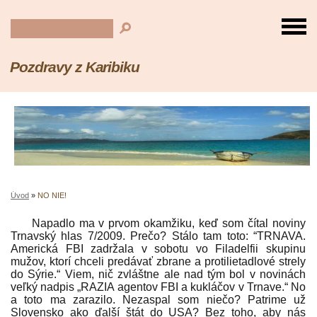
Pozdravy z Karibiku
Úvod
»
NO NIE!
Napadlo ma v prvom okamžiku, keď som čítal noviny
Trnavský hlas 7/2009. Prečo? Stálo tam toto: “TRNAVA.
Americká FBI zadržala v sobotu vo Filadelfii skupinu
mužov, ktorí chceli predávať zbrane a protilietadlové strely
do Sýrie.“ Viem, nič zvláštne ale nad tým bol v novinách
veľký nadpis „RAZIA agentov FBI a kukláčov v Trnave.“ No
a toto ma zarazilo. Nezaspal som niečo? Patrime už
Slovensko ako ďalší štát do USA? Bez toho, aby nás