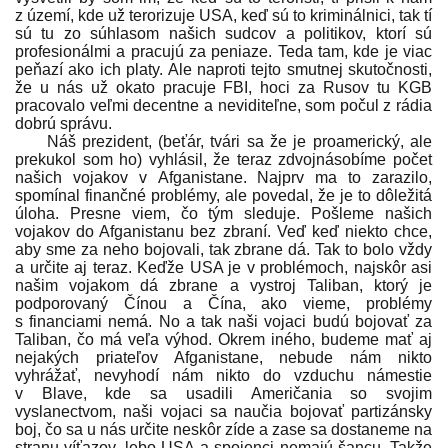
z území, kde už terorizuje USA, keď sú to kriminálnici, tak tí
sú tu zo súhlasom našich sudcov a politikov, ktorí sú
profesionálmi a pracujú za peniaze. Teda tam, kde je viac
peňazí ako ich platy. Ale naproti tejto smutnej skutočnosti,
že u nás už okato pracuje FBI, hoci za Rusov tu KGB
pracovalo veľmi decentne a neviditeľne, som počul z rádia
dobrú správu.
Náš prezident, (beťár, tvári sa že je proamerický, ale
prekukol som ho) vyhlásil, že teraz zdvojnásobíme počet
našich vojakov v Afganistane. Najprv ma to zarazilo,
spomínal finančné problémy, ale povedal, že je to dôležitá
úloha. Presne viem, čo tým sleduje. Pošleme našich
vojakov do Afganistanu bez zbraní. Veď keď niekto chce,
aby sme za neho bojovali, tak zbrane dá. Tak to bolo vždy
a určite aj teraz. Keďže USA je v problémoch, najskôr asi
našim vojakom dá zbrane a vystroj Taliban, ktorý je
podporovaný Čínou a Čína, ako vieme, problémy
s financiami nemá. No a tak naši vojaci budú bojovať za
Taliban, čo má veľa výhod. Okrem iného, budeme mať aj
nejakých priateľov Afganistane, nebude nám nikto
vyhrážať, nevyhodí nám nikto do vzduchu námestie
v Blave, kde sa usadili Američania so svojim
vyslanectvom, naši vojaci sa naučia bojovať partizánsky
boj, čo sa u nás určite neskôr zíde a zase sa dostaneme na
stranu víťazov, lebo USA a spojenci nemajú šancu. Takže