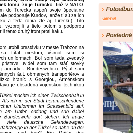
riek tomu, že je Turecko tiež v NATO.
Fotoalbu
om do Turecka aspoň svoje špeciálne
ale podporuje Kurdov, lenže tí sú za ich
Karneval
aku a teda robia zle aj Turecku). Títo
e, vyzbrojili a tieto potom s podporou
i tento druhý front proti Iraku.
Posledné 
m urobil prestávku v meste Trabzon na
sa túlal mestom, všimol som si
ých uniformách. Bol som teda zvedavý
prístave uvidel som tam stáť stovky
ej armády - Bundeswehr-u. Pýtal som
rénnych áut, obrnených transportérov a
blízko hraníc s Georgiou, Arménskom
stavu je obsadená vojenskou technikou
ürkei machte ich einen Zwischenhalt in
Als ich in der Stadt herumschlenderte
schen Uniformen im Strassenbild auf.
ch am Hafen entlang und sah dabei
er Bundeswehr dort stehen. Ich fragte
viele deutsche Geländewagen,
fahrzeuge in der Türkei so nahe an der
enien und Iran? Ein Drittel des