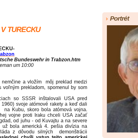
Portrét
 V TURECKU
ECKU-
rabzon
utsche Bundeswehr in Trabzon.htm
Freeman um 10:00
nemčine a vložím môj preklad medzi
 s voľným prekladom, spomenul by som
ch so SSSR inštalovali USA pred
 1960) svoje atómové rakety a keď dali
y na Kubu, skoro bola atómová vojna.
hej vojne proti Iraku chceli USA začať
gdad, od juhu - od Kuvajtu a na severe
 už bola americká 4. pešia divízia na
vláda z dôvodu silných demonštrácii
slednej chvíli vstup tejto americkej