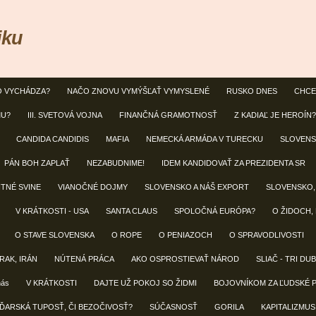
iku
O VYCHÁDZA?
NAČO ZNOVU VYMÝŠĽAŤ VYMYSLENÉ
RUSKO DNES
CHCE
MU?
III. SVETOVÁ VOJNA
FINANČNÁ GRAMOTNOSŤ
Z KADIAĽ JE HEROÍN?
CANDIDA CANDIDIS
MAFIA
NEMECKÁ ARMÁDA V TURECKU
SLOVENS
PÁN BOH ZAPLAŤ
NEZABUDNIME!
IDEM KANDIDOVAŤ ZA PREZIDENTA SR
NTNÉ SVINE
VIANOČNÉ DOJMY
SLOVENSKO A NÁŠ EXPORT
SLOVENSKO,
V KRÁTKOSTI - USA
SANTA CLAUS
SPOLOČNÁ EURÓPA?
O ŽIDOCH,
O STAVE SLOVENSKA
O ROPE
O PENIAZOCH
O SPRAVODLIVOSTI
IRAK, IRÁN
NÚTENÁ PRÁCA
AKO OSPROSTIEVAŤ NÁROD
SLIAČ - TRI DU
nás
V KRÁTKOSTI
DAJTE UŽ POKOJ SO ŽIDMI
BOJOVNÍKOM ZA ĽUDSKÉ 
ĎARSKÁ TUPOSŤ, ČI BEZOČIVOSŤ?
SÚČASNOSŤ
GORILA
KAPITALIZMUS