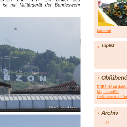
ist mit Militärgerät der Bundeswehr
Karneval
Toplist
Obľúbené
DOBŠINÁ od dobši
Moje najmilšie
O všetkom a o nič
Archív
<<