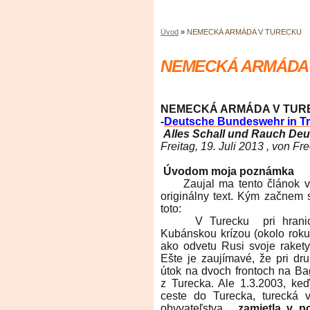
Úvod
»
NEMECKÁ ARMÁDA V TURECKU
NEMECKÁ ARMÁDA
NEMECKÁ ARMÁDA V TUR
-
Deutsche Bundeswehr in T
Alles Schall und Rauch De
Freitag, 19. Juli 2013 , von 
Úvodom moja poznámka
Zaujal ma tento článok v 
originálny text. Kým začnem
toto:
V Turecku pri hranicia
Kubánskou krízou (okolo roku
ako odvetu Rusi svoje raket
Ešte je zaujímavé, že pri dru
útok na dvoch frontoch na Ba
z Turecka. Ale 1.3.2003, keď
ceste do Turecka, turecká 
obyvateľstva ,
zamietla v po