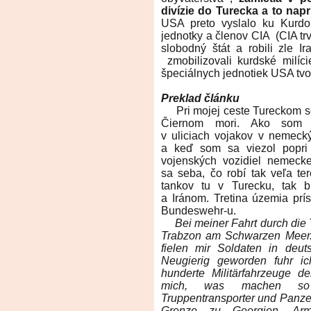
divízie do Turecka a to nap
USA preto vyslalo ku Kurd
jednotky a členov CIA (CIA trv
slobodný štát a robili zle Ir
zmobilizovali kurdské milíci
špeciálnych jednotiek USA tvoril
Preklad článku
Pri mojej ceste Tureckom so
Čiernom mori. Ako som 
v uliciach vojakov v nemeck
a keď som sa viezol popri 
vojenských vozidiel nemeck
sa seba, čo robí tak veľa te
tankov tu v Turecku, tak 
a Iránom. Tretina územia prí
Bundeswehr-u.
Bei meiner Fahrt durch die T
Trabzon am Schwarzen Meer. 
fielen mir Soldaten in deut
Neugierig geworden fuhr i
hunderte Militärfahrzeuge d
mich, was machen so 
Truppentransporter und Panzer
Grenze zu Georgien, Arm