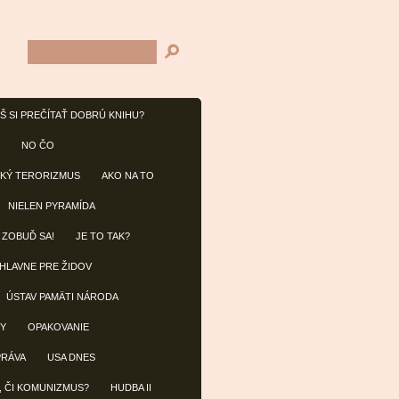
Š SI PREČÍTAŤ DOBRÚ KNIHU?
NO ČO
KÝ TERORIZMUS
AKO NA TO
NIELEN PYRAMÍDA
 ZOBUĎ SA!
JE TO TAK?
 HLAVNE PRE ŽIDOV
ÚSTAV PAMÄTI NÁRODA
BY
OPAKOVANIE
PRÁVA
USA DNES
, ČI KOMUNIZMUS?
HUDBA II