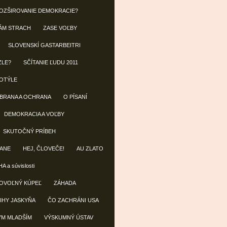
OZŠIROVANIE DEMOKRACIE?
ÁM STRACH
ZASE VOĽBY
SLOVENSKÍ GASTARBEITRI
ZLE?
SČÍTANIE ĽUDU 2011
OTÝLE
OBRANA A OCHRANA
O PÍSANÍ
DEMOKRACIA A VOĽBY
SKUTOČNÝ PRÍBEH
ANE
HEJ, ČLOVEČE!
AU ZLATO
A a súvislosti
OVOĽNÝ KÚPEĽ
ZÁHADA
IHY JASKYŇA
ČO ZACHRÁNI USA
ÝM MLADŠÍM
VÝSKUMNÝ ÚSTAV