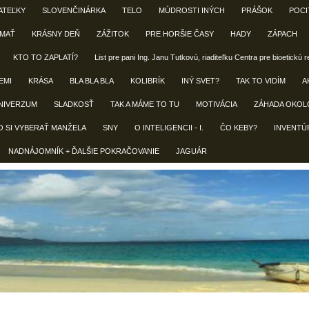
ATEĽKY
SLOVENČINÁRKA
TELO
MÚDROSTI INÝCH
PRÁŠOK
POCI
 MAŤ
KRÁSNY DEŇ
ZÁŽITOK
PRE HORŠIE ČASY
HADY
ZÁPACH
KTO TO ZAPLATÍ?
List pre pani Ing. Janu Tutkovú, riaditeľku Centra pre bioetickú 
EMI
KRÁSA
BLA BLA BLA
KOLIBRÍK
INÝ SVET?
TAK TO VIDÍM
A
NIVERZUM
SLADKOSŤ
TAK A MÁME TO TU
MOTIVÁCIA
ZÁHADA OKOL
O SI VYBERAŤ MANŽELA
SNY
O INTELIGENCII - I.
ČO KEBY?
INVENTÚ
NADNÁJOMNÍK + ĎALŠIE POKRAČOVANIE
JAGUÁR