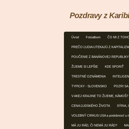
Pozdravy z Karib
Úvod
Fotoalbum
ČO MI Z TOH
PREČO ĽUDIA UTEKAJÚ Z KAPITALIZ
POUČENIE Z BANÁNOVEJ REPUBLIKY
ŽIJEME SI LEPŠIE
KDE SPORIŤ
TRESTNÉ OZNÁMENIA
INTELIGE
TYPICKY - SLOVENSKO
POZRI SA
V AKEJ KRAJINE TO ŽIJEME, KÁMOŠ?
CENA ĽUDSKÉHO ŽIVOTA
SÝRIA, 
VOLEBNÝ CIRKUS USA a podobnosť u 
MÁ JU RÁD, ČI NEMÁ JU RÁD?
MA