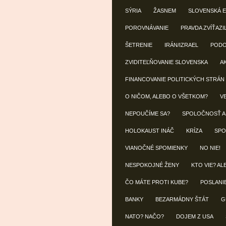
SÝRIA
ŽASNEM
SLOVENSKÁ 
POROVNÁVANIE
PRAVDA ZVÍŤAZI
ŠETRENIE
IRÁN/IZRAEL
POD
ZVIDITEĽŇOVANIE SLOVENSKA
A
FINANCOVANIE POLITICKÝCH STRÁN
O NIČOM, ALEBO O VŠETKOM?
V
NEPOUČÍME SA?
SPOLOČNOSŤ A
HOLOKAUST INÁČ
KRÍZA
SPO
VIANOČNÉ SPOMIENKY
NO NIE!
NESPOKOJNÉ ŽENY
KTO VIE? AL
ČO MÁTE PROTI KUBE?
POSLANI
BANKY
BEZARMÁDNY ŠTÁT
G
NATO? NAČO?
DOJEM Z USA