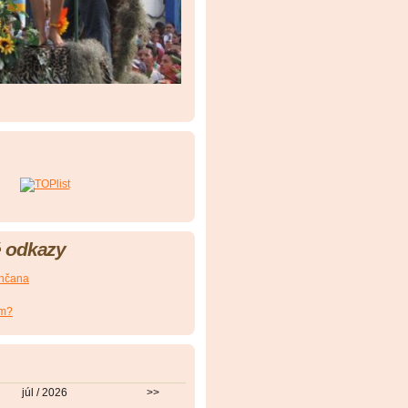
 odkazy
nčana
om?
júl / 2026
>>