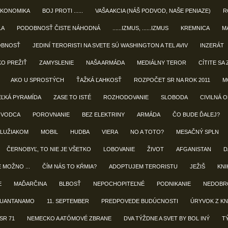
EKONOMIKA
BOJ PROTI ......
VAŠA AKCIA (NÁŠ PODVOD, NAŠE PENIAZE)
R
LA
PODOBNOSŤ ČISTE NÁHODNÁ
......IZMUS, ......IZMUS
KREMNICA
M
OBNOSŤ
JEDINÍ TERORISTI NA SVETE SÚ WASHINGTON A TEL AVIV
INZERÁT
KO PREŽIŤ
ZAMYSLENIE
NAŠA ARMÁDA
MEDIÁLNY TEROR
CÍTITE SA 
AKO U SPROSTÝCH
ŤAŽKÁ ĽAHKOSŤ
ROZPOČET SR NA ROK 2011
M
EĽKÁ PYRAMÍDA
ZASE TO ISTÉ
ROZHODOVANIE
SLOBODA
CIVILNÁ 
 VODCA
POROVNANIE
BEZ ELEKTRINY
ARMÁDA
ČO BUDE ĎALEJ?
LUŽIAKOM
MOBIL
HUDBA
VIERA
NO A TOTO?
MESAČNÝ SPLN
ČERNOBYĽ, TO NIE JE VŠETKO
LOBOVANIE
ŽIVOT
AFGANISTAN
D
E MOŽNO ...
ČÍM NÁS TO KŔMIA?
ADOPTUJEM TERORISTU
JEŽIŠ
KNIH
E
MAĎARČINA
BLBOSŤ
NEPOCHOPITEĽNÉ
PODNIKANIE
NEDOBR
UANTANAMO
11. SEPTEMBER
PREDPOVEDE BUDÚCNOSTI
ÚRYVOK Z KN
SR 71
NEMECKO A ATÓMOVÉ ZBRANE
DVA TÝŽDNE A SVET BY BOL INÝ
T