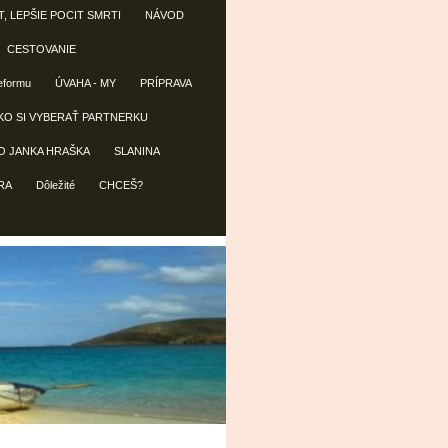
T, LEPŠIE POCIT SMRTI
NÁVOD
CESTOVANIE
reformu
ÚVAHA - MY
PRÍPRAVA
KO SI VYBERAŤ PARTNERKU
O JANKA HRAŠKA
SLANINA
RA
Dôležité
CHCEŠ?