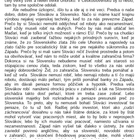
celý veľký svet a nielen veľké Uhorsko. V Československu by to nešlo,
tam by sme spoločne odolali.
Ale nebuďme úzkoprsí, išlo tu a ide aj o iné veci. Predsa o naše
dobro, dobro pre Slovákov a Slovensko. Načo si máme kaziť krajinu
výrobou nejakej vojenskej techniky, keď to za nás prevezme Západ.
Prečo by si Slováci nemohli oddýchnuť od roboty ako nezamestnaní,
keď vždy museli robiť na druhých. Prečo by nás mali utláčať len
Maďari, keď je toľko iných možností v rámci EU. Prečo by sa chudáci
Slováci mali zaoberať ťažbou nejakých prírodných surovín, keď je
známe, že zo Slovenského zlata žilo cele Uhorsko a naposledy sa
zlato ťažilo pre socialistický štát a nie pre nejakého súkromníka zo
Západu. Prečo by si mali sami Slováci ničiť životné prostredie a potom
sa obviňovávať, keď nám to môže urobiť a kvalitne zahraničná firma?
Dokonca si na Slovensku nebudeme musieť robiť ani starosti so
stúpajúcou cenou zlata, teda ziskom, keď to všetko za nás urobí
nejaký dobrosrdečný Žid, zo zahraničia. Slovensku treba pomáhať a
keď už veľa Slovákov nemusí robiť, lebo nemajú robotu a tí čo majú
robotu, dostávajú málo peňazí, tým prišli pomáhať banky zo Západu,
aby im dávali peniaze formou pôžičiek a hypoték. Predsa veľa
Slovákov robí nanútenú otrockú prácu v zahraničí a tak na Slovensko
prichádza takto dosť peňazí, ktoré im treba zase zobrať. Lebo
slovenské majetky boli rozkradnuté a peniaze presunuté preč zo
Slovenska. To preto, aby tu nemuseli bohatí Slováci investovať tie
peniaze, čo tu už boli. Radšej prídu investori, ktorí ako „cudzí
záchrancovia“ dosiahnu u nás také štátne dotácie, za ktoré by štát
mohol vytvoriť viac pracovných miest, ale to by bolo v neprospech
Slovákov, lebo by ich muselo viac pracovať, namiesto užívania si
nezamestnanosti. Západ nám vyšiel tak ďaleko v ústrety, že nám
zaviedol povinnú angličtinu, aby sa slovenskí, novodobí otroci
v zahraničí, po skončení 8-hodinovej pracovnej dobe, mohli všetci