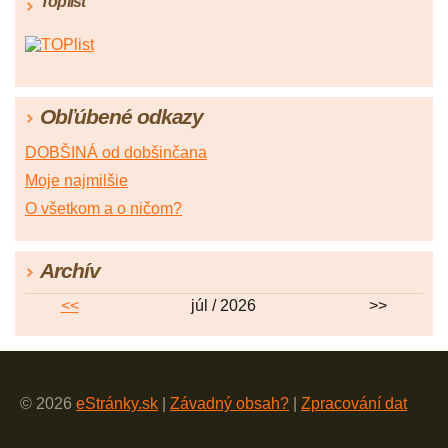
Toplist
Obľúbené odkazy
DOBŠINÁ od dobšinčana
Moje najmilšie
O všetkom a o ničom?
Archív
<<
júl / 2026
>>
© 2026
eStránky.sk
|
Závadný obsah?
|
Zpracování dat