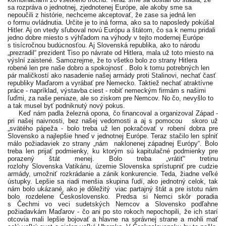
sa rozpráva o jednotnej, zjednotenej Európe, ale akoby sme sa
nepoučili z histórie, nechceme akceptovať, že zase sa jedná len
o formu ovládnutia. Určite je to iná forma, ako sa to naposledy pokúšal
Hitler. Aj on vtedy sľuboval novú Európu a štátom, čo sa k nemu pridali
jedno dobre miesto s výhľadom na výhody v tejto modernej Európe
s tisícročnou budúcnosťou. Aj Slovenská republika, ako to národu
„prezradil“ prezident Tiso po návrate od Hitlera, mala už toto miesto na
výslní zaistené. Samozrejme, že to všetko bolo zo strany Hitlera
robené len pre naše dobro a spokojnosť . Bolo k tomu potrebných len
pár maličkostí ako nasadenie našej armády proti Stalinovi, nechať časť
republiky Maďarom a vyrábať pre Nemecko. Taktiež nechať atraktívne
práce - napríklad, výstavba ciest - robiť nemeckým firmám s našimi
ľuďmi, za naše peniaze, ale so ziskom pre Nemcov. No čo, nevyšlo to
a tak musel byť podniknutý nový pokus.
Keď nám padla železná opona, čo financoval a organizoval Západ -
pri našej naivnosti, bez našej vedomosti a aj s pomocou skoro už
„svätého pápeža - bolo treba už len pokračovať v robení dobra pre
Slovensko a najlepšie hneď v jednotnej Európe. Teraz stačilo len splniť
málo požiadaviek zo strany „nám naklonenej západnej Európy“. Bolo
treba len prijať podmienky, ku ktorým sú kapitulačné podmienky pre
porazený štát menej. Bolo treba „vrátiť“ tretinu
rozlohy Slovenska Vatikánu, územie Slovenska sprístupniť pre cudzie
armády, umožniť rozkrádanie a zánik konkurencie. Teda, žiadne veľké
ústupky. Lepšie sa riadi menšia skupina ľudí, ako jednotný celok, tak
nám bolo ukázané, ako je dôležitý viac partajný štát a pre istotu nám
bolo rozdelene Československo. Predsa si Nemci skôr poradia
s Čechmi vo veci sudetských Nemcov a Slovensko podľahne
požiadavkám Maďarov - čo ani po sto rokoch nepochopili, že ich starí
otcovia mali lepšie bojovať a hlavne na správnej strane a mohli mať