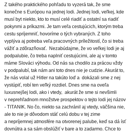
Z takého praktického pohľadu to vyzerá tak, že sme
konečne s Európou na jednej lodi. Jednej lodi, veľkej, kde
musí byt niekto, kto to musí celé riadiť a ostatní sa riadiť
pokynmi a príkazmi. Je tam veľa cestujúcich, ktorým treba
cestu spríjemniť, hovoríme o tých vybraných. Z toho
vyplýva aj potreba veľa pracovných príležitostí, čo si treba
vážiť a zdôrazňovať. Nezabúdajme, že vo veľkej lodi je aj
podpalubie, čo treba naplniť cestujúcimi, ale aj v tomto
máme Slováci výhodu. Od nás sa chodilo za prácou vždy
v podpalubí, tak nám ani toto dnes nie je cudzie. Akurát to,
že nás volal už Hitler na takúto loď a dokázali sme z nej
vystúpiť, robí ten veľký rozdiel. Dnes sme na oveľa
luxusnejšej lodi, ako i vtedy, akurát že sme si nevšimli
v neprehľadnom množstve prospektov o tejto lodi jej názov
- TITANIK. No čo, niekto sa zachránil aj vtedy, väčšina nie,
ale to nie je dôvodom stáť celú dobu v tej zime
a nepríjemnej atmosfére na otvorenej palube, keď sa dá ísť
dovnútra a sa sám obslúžiť v bare a to zadarmo. Chce to