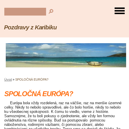
Pozdravy z Karibiku
Úvod
»
SPOLOČNÁ EURÓPA?
SPOLOČNÁ EURÓPA?
Európa bola vždy rozdelená, raz na väčšie, raz na menšie územné
celky. Nikdy to nebolo spravodlivé, ale čo bolo horšie, nikdy to nebolo
ku všeobecnej spokojnosti. K čomu to viedlo, vieme z histórie.
Samozrejme, že tu boli pokusy o zjednotenie, ale vždy len formou
ovládnutia na rôzne spôsoby. Buď sa postupovalo pomocou
náboženstva, rodinnými väzbami, či pomocou zbraní, alebo
kombináciami zo všetkého trochu. Teraz sme sa dostali do štádia, že