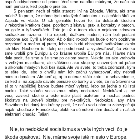
aspoň oddýchneme od práce. Veď sme natoľko múdrymi, že načo sú
nám peniaze, keď pôjde o prežitie.
S peniazmi nech si robia starosti iní na Západe. Vidíte, akí sme
múdri? To preto, že máme tých mladých študentov z najlepších škôl zo
Západu vo vláde. O ich genialite hovorí to, že dokázali štúdium
v rekordne krátkom čase, popritom získavali prax a kontakty v baroch,
na golfe a lyžovačkách. Toto je už o inom ako o nejakom zdravom
sedliackom rozume. Títo experti, diaľkovo riadení, nám boli poslaní
podobne ako Cyril a Metod. Až o tisíc rokoch sa bude o tom pozitívne
rozprávať a možno aj preto, lebo sa budú obhajovať svätožiare okolo
ich hláv. Nechcem ísť ďalej do podrobností a vychvaľovať, čo všetko
sme urobili pre Európu a čo krásne urobila EU pre nás. Hlavne nám
dala pocit, že sme a že sme po celom svete. Niekde len ako vrahovia
s veľkými majetkami, ale väčšinou ako skupiny unavených od práce
a alkoholu mladých ľudí bez ilúzii. Ale vo svete, to treba zdôrazniť, kým
to ešte ide, lebo o chvíľu nám ich začnú vyhadzovať, aby nebrali
miesto domácim. Ale keď aj, aj to doteraz stálo zato. To sebavedomie,
že keď si na Západe dávate peniaze do banky a viete, že na Slovensku
si to v najbližšej banke budete môcť vybrať, lebo sa jedná o tú istú
banku. Také voľačo socializmus nikdy nedokázal. Nedokázal aj iné
veci, zaviesť školné a ešte málo platiť učiteľom, a nechať padnúť
školstvo na úroveň biznisu pre niekoľkých. Nedokázal, aby nám
Slovákom bol daný ten krásny pocit, že našu vodu nám tu zabezpečujú
nejakí chudáci z Francúzska, elektriku sú nútení nám dodávať z našich
elektrárni chudáci Taliani.
Nie, to nedokázal socializmus a veľa iných veci, čo je
škoda opakovať. Nie, máme svoje isté miesto v Európe.