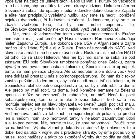
vzdelávať na cudzích univerzitách, alebo užívať si kultúry po večeroch
a to bez toho, aby sa cítili v tej zemi akoby cudzinci. Dokonca nám na
Slovensku zobrali do opatery média židovské dobré duše zo Západu
a ešte nám predpisujú vysielanú hudbu, aby sme sa necítili ponížení
nejakou dychovkou, či ľudovými piesňami. Jednoducho, aby sme sa
zbavili všetkého toho, čo by nám mohlo pripomínať to,
že Slovákov doteraz vždy niekto ovládal, využíval a ponižoval.
Nie, teraz už jednoznačne tento komplex menejcennosti v Európe
nemusíme mať, veď prečo aj? Naši slovenskí Rambovia zachraňujú
nielen Západnú Európu, ale dokonca celé USA v Afganistane a zajtra
možno už v Iráne, Sýrii a aj v Rusku. Preto nás zobrali do NATO, veď
slovenská armáda má bojové skúsenosti z Ruska a tak zachráni NATO
od toho, čo sa stalo Hitlerovi. Musíme byť hrdí sami na seba, že pod
zástavou EU bolo Slovákom umožnené pomáhať dnes Grécku, zajtra
bývalým svetovým mocnostiam Taliansku, Španielsku a to aj napriek
tomu, že nám peniaze chýbajú. Ale čo neurobíme pre dobrú vec? Veď
sme dokázali prestať u nás s poľnohospodárstvom, čo nám tisíc rokov
zaistilo prežitie a to len preto, aby naši mladí mohli ísť do Talianska, či
Španielska robiť do poľnohospodárstva to, čo by mohli robiť tu doma.
Ale prečo by mali robiť, tu doma, keď konečne nemáme tu železnú
oponu a môže sa cestovať do zahraničia, no nie? Nedá to pocit
sebauspokojenia, kam sme to ako Slováci dotiahli, keď sa u nás
montuje najviac áut na hlavu obyvateľa vo svete? Lepší pocit už majú,
len v Kostarike, kde produkujú asi najviac banánov na hlavu obyvateľa.
Veď montovať autá vo fabrikách na najúrodnejších poliach, je predsa
len o niečom inom, ako montovať tanky v nejakom zabudnutom údolí
a aj to pod zemou. Nie, berme to tak, že sme sa vzmohli. Poučili sme
sa na histórii . Výroba zbraní je lukratívna síce vždy a hlavne v tejto
dobe, keď sa blíži k vojne, ale z praktickej stránky, by sme počas vojny
museli robiť nadčasy a takto po skončení výroby áut zo dňa na deň, si