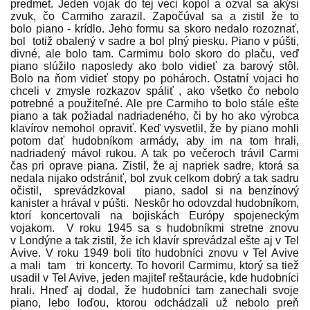
predmet. Jeden vojak do tej veci kopol a ozval sa akýsi
zvuk, čo Carmiho zarazil. Započúval sa a zistil že to
bolo piano - krídlo. Jeho formu sa skoro nedalo rozoznať,
bol totiž obalený v sadre a bol plný piesku. Piano v púšti,
divné, ale bolo tam. Carmimu bolo skoro do plaču, veď
piano slúžilo naposledy ako bolo vidieť za barový stôl.
Bolo na ňom vidieť stopy po pohároch. Ostatní vojaci ho
chceli v zmysle rozkazov spáliť , ako všetko čo nebolo
potrebné a použiteľné. Ale pre Carmiho to bolo stále ešte
piano a tak požiadal nadriadeného, či by ho ako výrobca
klavírov nemohol opraviť. Keď vysvetlil, že by piano mohli
potom dať hudobníkom armády, aby im na tom hrali,
nadriadený mávol rukou. A tak po večeroch trávil Carmi
čas pri oprave piana. Zistil, že aj napriek sadre, ktorá sa
nedala nijako odstrániť, bol zvuk celkom dobrý a tak sadru
očistil, sprevádzkoval piano, sadol si na benzínový
kanister a hrával v púšti. Neskôr ho odovzdal hudobníkom,
ktorí koncertovali na bojiskách Európy spojeneckým
vojakom. V roku 1945 sa s hudobníkmi stretne znovu
v Londýne a tak zistil, že ich klavír sprevádzal ešte aj v Tel
Avive. V roku 1949 boli títo hudobníci znovu v Tel Avive
a mali tam tri koncerty. To hovoril Carmimu, ktorý sa tiež
usadil v Tel Avive, jeden majiteľ reštaurácie, kde hudobníci
hrali. Hneď aj dodal, že hudobníci tam zanechali svoje
piano, lebo loďou, ktorou odchádzali už nebolo preň