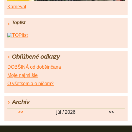
Karneval
Toplist
Obľúbené odkazy
DOBŠINÁ od dobšinčana
Moje najmilšie
O všetkom a o ničom?
Archív
<<
júl / 2026
>>