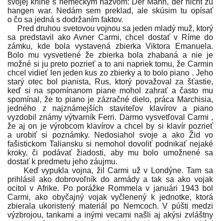
svojej knihe s nemeckým názvom: Der Mann, der nicht zu
hangen war. Nedám sem preklad, ale skúsim tu opísať
o čo sa jedná s dodržaním faktov.
Pred druhou svetovou vojnou sa jeden mladý muž, ktorý
sa predstavil ako Avner Carmi, chcel dostať v Ríme do
zámku, kde bola vystavená zbierka Viktora Emanuela.
Bolo mu vysvetlené že zbierka bola zhabaná a nie je
možné si ju preto pozrieť a to ani napriek tomu, že Carmin
chcel vidieť len jeden kus zo zbierky a to bolo piano . Jeho
starý otec bol pianista, Rus, ktorý považoval za šťastie,
keď si na spomínanom piane mohol zahrať a často mu
spomínal, že to piano je zázračné dielo, práca Marchisia,
jedného z najznámejších staviteľov klavírov a piano
vyzdobil známy výtvarník Ferri. Darmo vysvetľoval Carmi ,
že aj on je výrobcom klavírov a chcel by si klavír pozrieť
a urobiť si poznámky. Nedosiahol svoje a ako Žid vo
fašistickom Taliansku si nemohol dovoliť podnikať nejaké
kroky, či podávať žiadosti, aby mu bolo umožnené sa
dostať k predmetu jeho záujmu.
Keď vypukla vojna, žil Carmi už v Londýne. Tam sa
prihlásil ako dobrovoľník do armády a tak sa ako vojak
ocitol v Afrike. Po porážke Rommela v januári 1943 bol
Carmi, ako obyčajný vojak vyčlenený k jednotke, ktorá
zbierala ukoristený materiál po Nemcoch. V púšti medzi
výzbrojou, tankami a inými vecami našli aj akýsi zvláštny