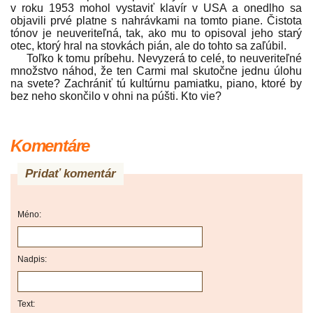
v roku 1953 mohol vystaviť klavír v USA a onedlho sa
objavili prvé platne s nahrávkami na tomto piane. Čistota
tónov je neuveriteľná, tak, ako mu to opisoval jeho starý
otec, ktorý hral na stovkách pián, ale do tohto sa zaľúbil.
Toľko k tomu príbehu. Nevyzerá to celé, to neuveriteľné
množstvo náhod, že ten Carmi mal skutočne jednu úlohu
na svete? Zachrániť tú kultúrnu pamiatku, piano, ktoré by
bez neho skončilo v ohni na púšti. Kto vie?
Komentáre
Pridať komentár
Méno:
Nadpis:
Text: