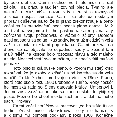
by bolo drahšie. Carmi nechcel veriť, ale muž mu dal
zálohu na prácu a tak len zdvihol plecia. Tým to ale
nekončilo. Muž prišiel nazad s tým, že si to rozmyslel
a chcel naspäť peniaze. Carmi sa ale už medzitým
pripravil duševne na to, že to piano zrekonštruuje a preto
začal muža presviedčať, nech nechá piano opraviť. Muž
ale trval na svojom a buchol päsťou na sadru piana, aby
zdôraznil svoju požiadavku o vrátenie zálohy. Úderom
pästi na sadru sa odlúpil kus sadry, ktorá už medzitým veľa
zažila a bola miestami popraskaná. Carmi pozeral na
drevo, čo sa objavilo po odpadnutí sadry a zbadal tam
malý reliéf, na ktorom bolo rozoznať hlavu a telo malého
anjela. Nechcel veriť svojim očiam, ale hneď vrátil mužovi
peniaze.
Toto bolo to kráľovské piano, o ktorom mu starý otec
rozprával, že je akoby z krištáľu a od ktorého sa dá veľa
naučiť. To ktoré chcel pred vojnou vidieť v Ríme. Piano,
ktoré bolo okolo roku 1800 urobene v Turíne. Roky neskôr
ho mestská rada so Sieny darovala kráľovi Umbertovi I.
Jediné zostava záhadou, ako sa piano dostalo do lybijskej
púšte. Možno ho chcel niekto zachrániť a dal na neho
sadru. Ktovie?
Carmi začal horúčkovite pracovať ,čo ho stálo tisíce
hodín. Zvlášť musel rekonštruovať celý mechanizmus
a k tomu mu pomohli podklady z roku 1800. Konečne