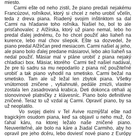
miesto.
Carmi ešte od neho zistil, že piano predali nejakému
Francúzovi, roľníkovi, ktorý si chcel z neho urobiť včelín,
teda z dreva piana. Riadený svojim inštinktom sa dal
Carmi na hľadanie toho roľníka. Našiel ho, bol to ale
prisťahovalec z Alžírska, ktorý už piano nemal, lebo ho
predal ďalej jednému, čo ho chcel použiť ako liaheň na
kurence, lebo mal chov sliepok. Ešte sa dozvedel, že
piano predal Alžírčan pred mesiacom. Carmi našiel aj jeho,
ale piano bolo ďalej predane mäsiarovi, lebo ako liaheň sa
nedal použiť. Mäsiar mal v pláne urobiť z piana nejaký
chladiaci box. Mäsiar, ktorého Carmi tiež našiel nadával,
že pre tú sadru sa mu nepodarilo z piana nič použiteľné
urobiť a tak piano vyhodil na smetisko. Carmi bežal na
smetisko. Tam ale už ležal len zbytok piana. Všetky
vnútornosti zničene , vytiahnuté, pedále zmizli, vlastne
zostala len zasadrovaná krabica. Deti dokonca otrhali aj
slonovinové platničky z klávesníc. Piano bolo definitívne
zničené. Teraz to už vzdal aj Carmi. Opraviť piano, by sa
už neoplatilo.
Vo svojej dielni v Tel Avive rozmýšľal ešte nad
tragickým osudom piana, keď sa objavil u neho muž, čo
ťahal káru, na ktorej ležalo naše zničené piano.
Neuveriteľné, ale bolo na káre a žiadal Carmiho, aby ho
opravil pre jeho dcéru, lebo doviesť nové piano z Európy