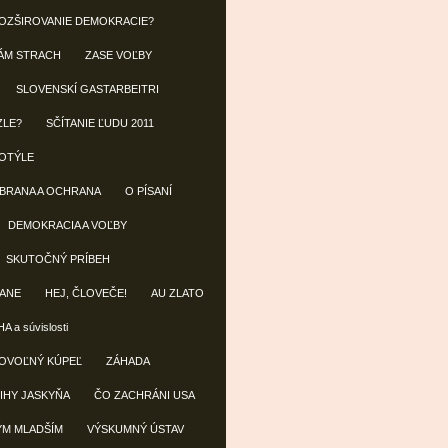
OZŠIROVANIE DEMOKRACIE?
ÁM STRACH
ZASE VOĽBY
SLOVENSKÍ GASTARBEITRI
ZLE?
SČÍTANIE ĽUDU 2011
OTÝLE
OBRANA A OCHRANA
O PÍSANÍ
DEMOKRACIA A VOĽBY
SKUTOČNÝ PRÍBEH
ANE
HEJ, ČLOVEČE!
AU ZLATO
A a súvislosti
OVOĽNÝ KÚPEĽ
ZÁHADA
IHY JASKYŇA
ČO ZACHRÁNI USA
ÝM MLADŠÍM
VÝSKUMNÝ ÚSTAV