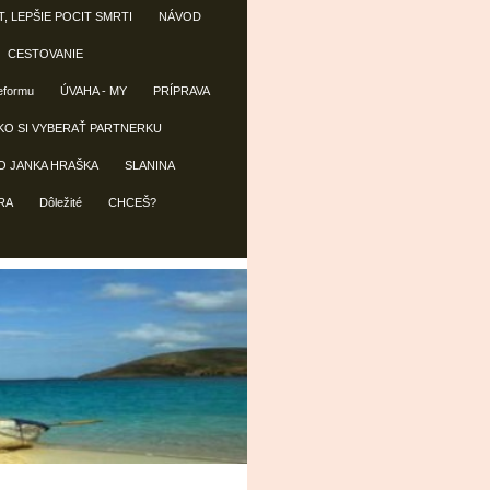
T, LEPŠIE POCIT SMRTI
NÁVOD
CESTOVANIE
reformu
ÚVAHA - MY
PRÍPRAVA
KO SI VYBERAŤ PARTNERKU
O JANKA HRAŠKA
SLANINA
RA
Dôležité
CHCEŠ?