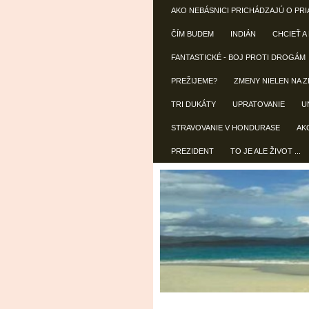
AKO NEBÁSNICI PRICHÁDZAJÚ O PRI
ČÍM BUDEM
INDIÁN
CHCIEŤ A
FANTASTICKÉ - BOJ PROTI DROGÁM
PREŽIJEME?
ZMENY NIELEN NA Z
TRI DUKÁTY
UPRATOVANIE
U
STRAVOVANIE V HONDURASE
AK
PREZIDENT
TO JE ALE ŽIVOT ...