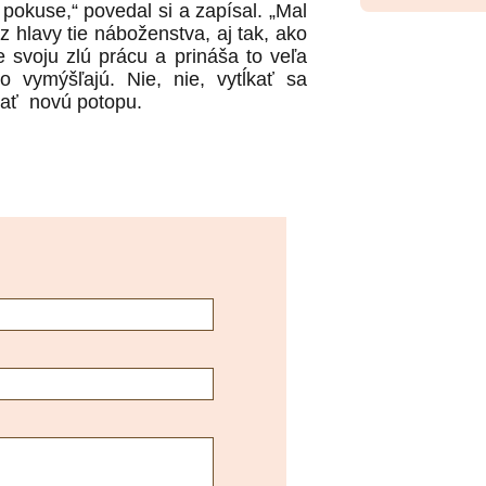
okuse,“ povedal si a zapísal. „Mal
z hlavy tie náboženstva, aj tak, ako
e svoju zlú prácu a prináša to veľa
o vymýšľajú. Nie, nie, vytĺkať sa
vať
novú potopu.