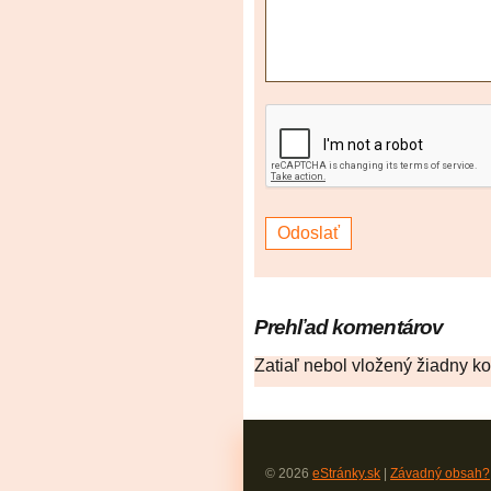
Prehľad komentárov
Zatiaľ nebol vložený žiadny k
© 2026
eStránky.sk
|
Závadný obsah?