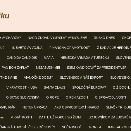
iku
O VYCHÁDZA?
NAČO ZNOVU VYMÝŠĽAŤ VYMYSLENÉ
RUSKO DNES
CHCE
MU?
III. SVETOVÁ VOJNA
FINANČNÁ GRAMOTNOSŤ
Z KADIAĽ JE HEROÍN?
CANDIDA CANDIDIS
MAFIA
NEMECKÁ ARMÁDA V TURECKU
SLOVENS
PÁN BOH ZAPLAŤ
NEZABUDNIME!
IDEM KANDIDOVAŤ ZA PREZIDENTA SR
NTNÉ SVINE
VIANOČNÉ DOJMY
SLOVENSKO A NÁŠ EXPORT
SLOVENSKO,
V KRÁTKOSTI - USA
SANTA CLAUS
SPOLOČNÁ EURÓPA?
O ŽIDOCH,
O STAVE SLOVENSKA
O ROPE
O PENIAZOCH
O SPRAVODLIVOSTI
IRAK, IRÁN
NÚTENÁ PRÁCA
AKO OSPROSTIEVAŤ NÁROD
SLIAČ - TRI DU
nás
V KRÁTKOSTI
DAJTE UŽ POKOJ SO ŽIDMI
BOJOVNÍKOM ZA ĽUDSKÉ 
ĎARSKÁ TUPOSŤ, ČI BEZOČIVOSŤ?
SÚČASNOSŤ
GORILA
KAPITALIZMUS