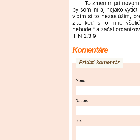
To zmením pri novom p
by som im aj nejako vytĺcť 
vidím si to nezaslúžim, pr
zla, keď si o mne všelič
nebude,“ a začal organizo
HN 1.3.9
Komentáre
Pridať komentár
Méno:
Nadpis:
Text: