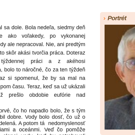
Portrét
l sa dole. Bola nedeľa, siedmy deň
ne ako voľakedy, po vykonanej
edy ale nepracoval. Nie, ani predtým
to skôr akási tvorčia práca. Doteraz
 týždennej práci a z akéhosi
, bolo to náročné, čo za ten týždeň
eraz si spomenul, že by sa mal na
upom času. Teraz, keď sa už ukázali
už prešlo obdobie eufórie nad
prvé, čo ho napadlo bolo, že s tým
bil dobre. Vody bolo dosť, čo už o
delená. A potom tá
nedomyslenosť
riami a oceánmi. Veď čo pomôže