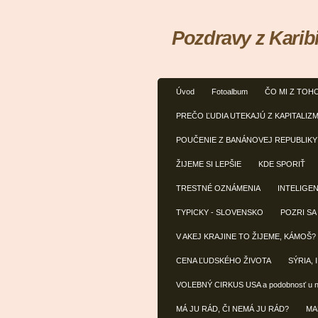
Pozdravy z Karib
Úvod
Fotoalbum
ČO MI Z TOH
PREČO ĽUDIA UTEKAJÚ Z KAPITALIZ
POUČENIE Z BANÁNOVEJ REPUBLIKY
ŽIJEME SI LEPŠIE
KDE SPORIŤ
TRESTNÉ OZNÁMENIA
INTELIGE
TYPICKY - SLOVENSKO
POZRI SA
V AKEJ KRAJINE TO ŽIJEME, KÁMOŠ?
CENA ĽUDSKÉHO ŽIVOTA
SÝRIA, 
VOLEBNÝ CIRKUS USA a podobnosť u 
MÁ JU RÁD, ČI NEMÁ JU RÁD?
MA