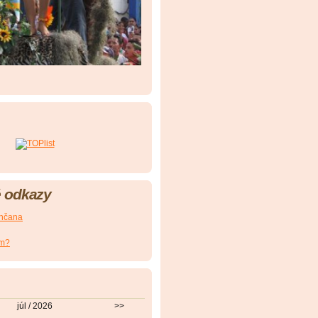
 odkazy
nčana
om?
júl / 2026
>>