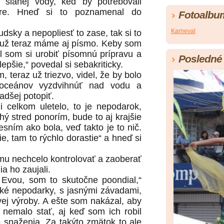
a slanej vody, keď by potrebovali
re. Hneď si to poznamenal do
Fotoalbu
Karneval
udsky a nepopliesť to zase, tak si to
 už teraz máme aj písmo. Keby som
 som si urobiť písomnú prípravu a
Posledné 
pšie,“ povedal si sebakriticky.
 teraz už triezvo, videl, že by bolo
oceánov vyzdvihnúť nad vodu a
adšej potopiť.
mi celkom uletelo, to je nepodarok,
hý stred ponorím, bude to aj krajšie
sním ako bola, veď takto je to nič.
 tam to rýchlo dorastie“ a hneď si
 mu nechcelo kontrolovať a zaoberať
ia ho zaujali.
vou, som to skutočne poondial,“
aké nepodarky, s jasnými závadami,
vej výroby. A ešte som nakázal, aby
 nemalo stať, aj keď som ich robil
 snaženia. Za takýto zmätok to ale