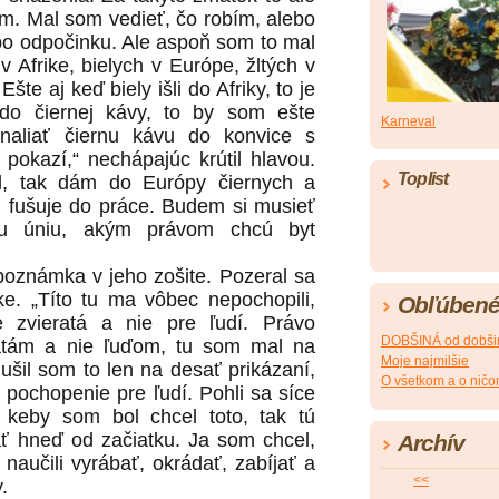
. Mal som vedieť, čo robím, alebo
 po odpočinku. Ale aspoň som to mal
v Afrike, bielych v Európe, žltých v
šte aj keď biely išli do Afriky, to je
do čiernej kávy, to by som ešte
Karneval
 naliať čiernu kávu do konvice s
 pokazí,“ nechápajúc krútil hlavou.
Toplist
l, tak dám do Európy čiernych a
mi fušuje do práce. Budem si musieť
ku úniu, akým právom chcú byt
poznámka v jeho zošite. Pozeral sa
e. „Títo tu ma vôbec nepochopili,
Obľúbené
 zvieratá a nie pre ľudí. Právo
DOBŠINÁ od dobši
ratám a nie ľuďom, tu som mal na
Moje najmilšie
dušil som to len na desať prikázaní,
O všetkom a o nič
na pochopenie pre ľudí. Pohli sa síce
 keby som bol chcel toto, tak tú
ť hneď od začiatku. Ja som chcel,
Archív
 naučili vyrábať, okrádať, zabíjať a
<<
.