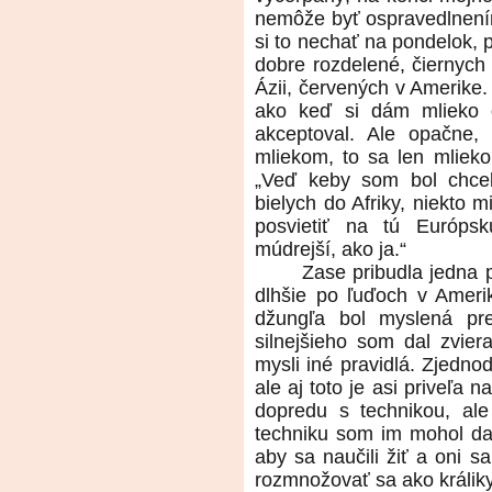
nemôže byť ospravedlnením
si to nechať na pondelok,
dobre rozdelené, čiernych 
Ázii, červených v Amerike. E
ako keď si dám mlieko 
akceptoval. Ale opačne,
mliekom, to sa len mlieko
„Veď keby som bol chce
bielych do Afriky, niekto 
posvietiť na tú Európs
múdrejší, ako ja.“
Zase pribudla jedna 
dlhšie po ľuďoch v Amerik
džungľa bol myslená pre
silnejšieho som dal zvie
mysli iné pravidlá. Zjedno
ale aj toto je asi priveľa 
dopredu s technikou, ale
techniku som im mohol da
aby sa naučili žiť a oni sa
rozmnožovať sa ako králiky