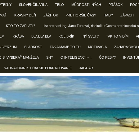
ATEĽKY
SLOVENČINÁRKA
TELO
MÚDROSTI INÝCH
PRÁŠOK
POCI
 MAŤ
KRÁSNY DEŇ
ZÁŽITOK
PRE HORŠIE ČASY
HADY
ZÁPACH
KTO TO ZAPLATÍ?
List pre pani Ing. Janu Tutkovú, riaditeľku Centra pre bioetickú 
EMI
KRÁSA
BLA BLA BLA
KOLIBRÍK
INÝ SVET?
TAK TO VIDÍM
A
NIVERZUM
SLADKOSŤ
TAK A MÁME TO TU
MOTIVÁCIA
ZÁHADA OKOL
O SI VYBERAŤ MANŽELA
SNY
O INTELIGENCII - I.
ČO KEBY?
INVENTÚ
NADNÁJOMNÍK + ĎALŠIE POKRAČOVANIE
JAGUÁR