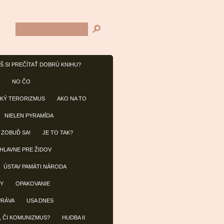
Š SI PREČÍTAŤ DOBRÚ KNIHU?
NO ČO
KÝ TERORIZMUS
AKO NA TO
NIELEN PYRAMÍDA
 ZOBUĎ SA!
JE TO TAK?
 HLAVNE PRE ŽIDOV
ÚSTAV PAMÄTI NÁRODA
BY
OPAKOVANIE
PRÁVA
USA DNES
, ČI KOMUNIZMUS?
HUDBA II