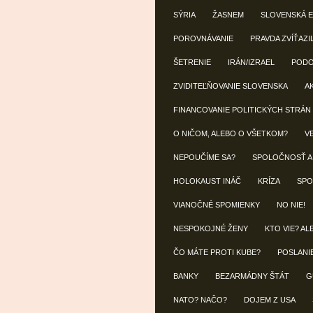
SÝRIA
ŽASNEM
SLOVENSKÁ 
POROVNÁVANIE
PRAVDA ZVÍŤAZI
ŠETRENIE
IRÁN/IZRAEL
POD
ZVIDITEĽŇOVANIE SLOVENSKA
A
FINANCOVANIE POLITICKÝCH STRÁN
O NIČOM, ALEBO O VŠETKOM?
V
NEPOUČÍME SA?
SPOLOČNOSŤ A
HOLOKAUST INÁČ
KRÍZA
SPO
VIANOČNÉ SPOMIENKY
NO NIE!
NESPOKOJNÉ ŽENY
KTO VIE? AL
ČO MÁTE PROTI KUBE?
POSLANI
BANKY
BEZARMÁDNY ŠTÁT
G
NATO? NAČO?
DOJEM Z USA