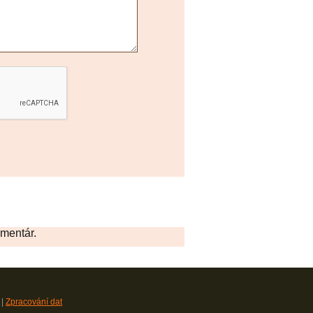
omentár.
|
Zpracování dat