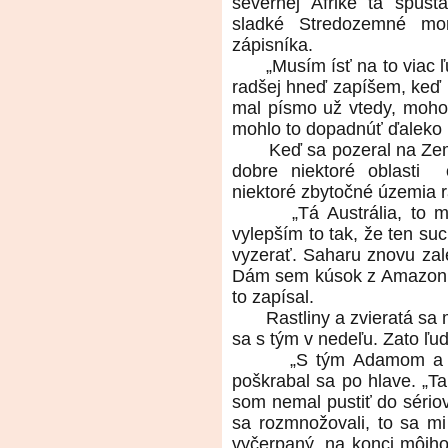
severnej Afrike tá spúst
sladké Stredozemné mo
zápisníka.
„Musím ísť na to viac ľ
radšej hneď zapíšem, keď
mal písmo už vtedy, mohol
mohlo to dopadnúť ďaleko le
Keď sa pozeral na Zem,
dobre niektoré oblasti
niektoré zbytočné územia r
„Tá Austrália, to 
vylepším to tak, že ten suc
vyzerať. Saharu znovu zale
Dám sem kúsok z Amazonie,
to zapísal.
Rastliny a zvieratá sa
sa s tým v nedeľu. Zato ľud
„S tým Adamom a E
poškrabal sa po hlave. „T
som nemal pustiť do sério
sa rozmnožovali, to sa mi
vyčerpaný, na konci môjho