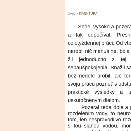
Úvod
»
INVENTÚRA
Sedel vysoko a pozera
a tak odpočíval. Pres
celotýždennej práci. Od vt
nerobil nič manuálne, bola 
žil jednoducho z tej
sebauspokojenia. Snažil sa
bez nedele urobil, ale t
svoju prácu pozrieť s odst
praktické výsledky a 
uskutočneným dielom.
Pozeral teda dole a 
rozdelením vody, to neuro
tom, len nespravodlivo roz
s tou slanou vodou, mo