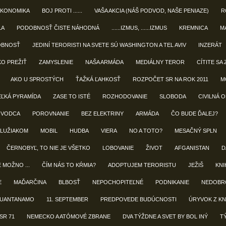
EKONOMIKA
BOJ PROTI ......
VAŠA AKCIA (NÁŠ PODVOD, NAŠE PENIAZE)
R
LA
PODOBNOSŤ ČISTE NÁHODNÁ
......IZMUS, ......IZMUS
KREMNICA
M
OBNOSŤ
JEDINÍ TERORISTI NA SVETE SÚ WASHINGTON A TEL AVIV
INZERÁT
KO PREŽIŤ
ZAMYSLENIE
NAŠA ARMÁDA
MEDIÁLNY TEROR
CÍTITE SA 
AKO U SPROSTÝCH
ŤAŽKÁ ĽAHKOSŤ
ROZPOČET SR NA ROK 2011
M
EĽKÁ PYRAMÍDA
ZASE TO ISTÉ
ROZHODOVANIE
SLOBODA
CIVILNÁ 
 VODCA
POROVNANIE
BEZ ELEKTRINY
ARMÁDA
ČO BUDE ĎALEJ?
LUŽIAKOM
MOBIL
HUDBA
VIERA
NO A TOTO?
MESAČNÝ SPLN
ČERNOBYĽ, TO NIE JE VŠETKO
LOBOVANIE
ŽIVOT
AFGANISTAN
D
E MOŽNO ...
ČÍM NÁS TO KŔMIA?
ADOPTUJEM TERORISTU
JEŽIŠ
KNIH
E
MAĎARČINA
BLBOSŤ
NEPOCHOPITEĽNÉ
PODNIKANIE
NEDOBR
UANTANAMO
11. SEPTEMBER
PREDPOVEDE BUDÚCNOSTI
ÚRYVOK Z KN
SR 71
NEMECKO A ATÓMOVÉ ZBRANE
DVA TÝŽDNE A SVET BY BOL INÝ
T