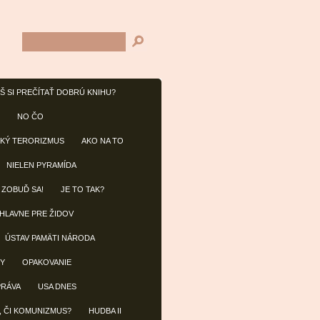
Š SI PREČÍTAŤ DOBRÚ KNIHU?
NO ČO
KÝ TERORIZMUS
AKO NA TO
NIELEN PYRAMÍDA
 ZOBUĎ SA!
JE TO TAK?
 HLAVNE PRE ŽIDOV
ÚSTAV PAMÄTI NÁRODA
BY
OPAKOVANIE
PRÁVA
USA DNES
, ČI KOMUNIZMUS?
HUDBA II