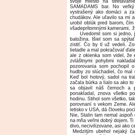
svoje miesto na stretávani
SAMADAMS bar. No veľký r
vystrašený ako domáci a z
chudákov. Ale uľavilo sa mi 
urobil oblúk pred barom, čí
všadeprítomnými kamerami, ž
Uvedomil som si jedno, ja 
batožina. Išiel som sa spýtať
zistiť. Čo by tí už vedeli. 
lietadle a mal pokračovať ďal
ale z okienka som videl, že
zvláštnymi pohybmi nakladal
pozorovania som pochopil o 
hudby zo slúchadiel, čo mal n
Keď bol hotový, sadol na trak
začala búrka a lialo sa ako to
sa objavil náš černoch a 
ponakladal, znova všetko po
hodinu. Stihol som všetko, tak
porovnaní s vekom Zeme. Ale 
letisko v USA, dá človeku poci
Nie, Stalin tam nemal aspoň če
na mňa veľmi dobrý dojem. Ti af
divo, necivilizovane, asi ako 
Medzitým ubehol nejaký ča