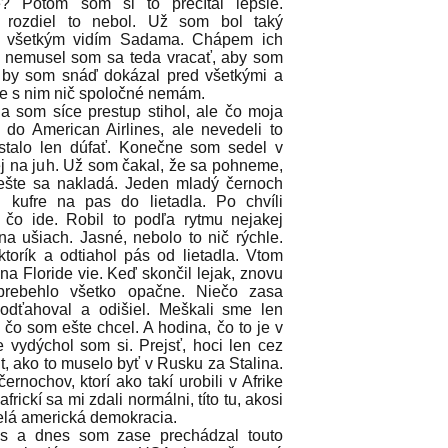
e? Potom som si to prečítal lepšie.
ozdiel to nebol. Už som bol taký
a všetkým vidím Sadama. Chápem ich
a nemusel som sa teda vracať, aby som
m by som snáď dokázal pred všetkými a
e s nim nič spoločné nemám.
som síce prestup stihol, ale čo moja
 do American Airlines, ale nevedeli to
Zostalo len dúfať. Konečne som sedel v
ej na juh. Už som čakal, že sa pohneme,
 ešte sa nakladá. Jeden mladý černoch
 kufre na pas do lietadla. Po chvíli
čo ide. Robil to podľa rytmu nejakej
a ušiach. Jasné, nebolo to nič rýchle.
torík a odtiahol pás od lietadla. Vtom
 na Floride vie. Keď skončil lejak, znovu
prebehlo všetko opačne. Niečo zasa
odťahoval a odišiel. Meškali sme len
 čo som ešte chcel. A hodina, čo to je v
vydýchol som si. Prejsť, hoci len cez
t, ako to muselo byť v Rusku za Stalina.
rnochov, ktorí ako takí urobili v Afrike
rickí sa mi zdali normálni, títo tu, akosi
celá americká demokracia.
s a dnes som zase prechádzal touto