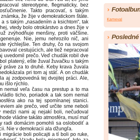
pracoval stereotypne, flegmaticky, bez
Fotoalbu
osťučinenie. Takto pracovať, s takým
 známka, že žije v demokratickom štáte.
Karneval
a a s takým „nasadením a ksichtom“, tak
ej, vtedy bolo otrokárstvo a dnes žije v
o už zvýhodňuje menšiny, proti väčšine.
Posledné 
eneruje. Nie, jemu nehrozilo nič, ani
iste rýchlejšie. Ten druhy, čo na svojom
dbavoval cestujúcich, ale tiež nepracoval
 aj uvedomil prečo. Veď chudák robil dve
 bol platený, ešte žuval žuvačku s takým
ý práve za to druhé. Keby krava žuvala
 nedokázala pri tom aj stáť. A on chudák
la aj zodpovedná tej dvojitej práci. Ale,
 išlo rýchlo.
 nemal veľa času na prestup a to ma
vládlo ticho, poriadok a tak som nemal
osféra ako na tej spomínanej stanici.
eviem ale prečo, veď určite sme neboli
y medzi nami aj nejakí boli, nečudoval
íchode vládne takáto atmosféra, musí mať
í by radi domácim pomohli sa oslobodiť a
cii. Nie v demokracii ala džungľa.
ácie boli policajti a tí boli po ruke,
odviesť. Vzadu bola miestnosť, kde za