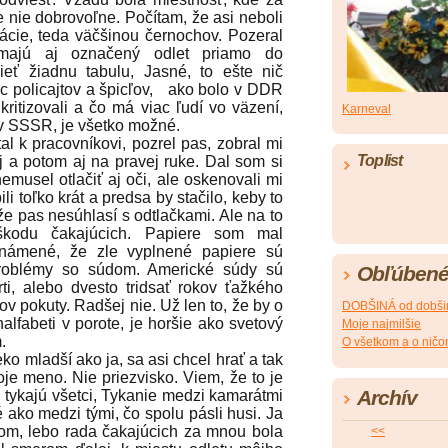
te nie dobrovoľne. Počítam, že asi neboli
ácie, teda väčšinou černochov. Pozeral
ajú aj označený odlet priamo do
eť žiadnu tabulu, Jasné, to ešte nič
iac policajtov a špicľov, ako bolo v DDR
kritizovali a čo má viac ľudí vo väzení,
Karneval
 v SSSR, je všetko možné.
 pracovníkovi, pozrel pas, zobral mi
Toplist
 a potom aj na pravej ruke. Dal som si
emusel otlačiť aj oči, ale oskenovali mi
li toľko krát a predsa by stačilo, keby to
 že pas nesúhlasí s odtlačkami. Ale na to
škodu čakajúcich. Papiere som mal
známené, že zle vyplnené papiere sú
oblémy so súdom. Americké súdy sú
Obľúbené
ti, alebo dvesto tridsať rokov ťažkého
ov pokuty. Radšej nie. Už len to, že by o
DOBŠINÁ od dobši
alfabeti v porote, je horšie ako svetový
Moje najmilšie
.
O všetkom a o nič
 mladší ako ja, sa asi chcel hrať a tak
oje meno. Nie priezvisko. Viem, že to je
Archív
 tykajú všetci, Tykanie medzi kamarátmi
 ako medzi tými, čo spolu pásli husi. Ja
om, lebo rada čakajúcich za mnou bola
<<