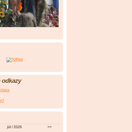
 odkazy
nčana
om?
júl / 2026
>>