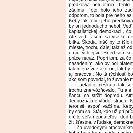
predkovia boli otroci. Tento 
záujmu. Toto bolo jeho zad
odporom, to bola pre neho asi
Keby tak robili jeho predkovi
by on jednoducho nebol. Veď h
kapitalistickej demokracii, č
Ale veď časom sa všetko deg
bitka. Škoda, ináč by to išlo 
mieste, trochu ďalej taktiež o
o nic rýchlejšie. Hneď som si
práce naraz. Popri tom, za čo
nasadením, ako by bol platen
tak intenzívne ako on, tak by
aj pracoval. No tá rýchlosť bo
ako som povedal, to žuvanie mu
Lietadlo meškalo, tak som
trochu znervózňovalo. Tu ale 
šancu sa strčiť dopredu. Atm
Jednoznačne vládol strach.. N
teroristi, aspoň väčšina. Keb
by som sa. Štát, kde už pri pr
určite veľa nepriateľov, ktor
žiť šťastne, v ľudskej demokra
Za uvedenými pracovníkmi migr
keby bolo treba podozrivého 