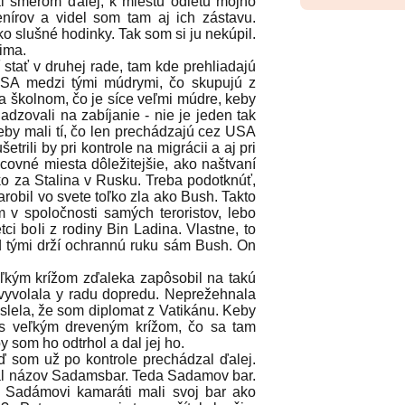
l smerom ďalej, k miestu odletu môjho
enírov a videl som tam aj ich zástavu.
o slušné hodinky. Tak som si ju nekúpil.
zima.
ať v druhej rade, tam kde prehliadajú
USA medzi tými múdrymi, čo skupujú z
na školnom, čo je síce veľmi múdre, keby
zovali na zabíjanie - nie je jeden tak
keby mali tí, čo len prechádzajú cez USA
etrili by pri kontrole na migrácii a aj pri
acovné miesta dôležitejšie, ako naštvaní
ako za Stalina v Rusku. Treba podotknúť,
arobil vo svete toľko zla ako Bush. Takto
v spoločnosti samých teroristov, lebo
ci boli z rodiny Bin Ladina. Vlastne, to
d tými drží ochrannú ruku sám Bush. On
kým krížom zďaleka zapôsobil na takú
vyvolala y radu dopredu. Neprežehnala
yslela, že som diplomat z Vatikánu. Keby
s veľkým dreveným krížom, čo sa tam
 som ho odtrhol a dal jej ho.
som už po kontrole prechádzal ďalej.
l názov Sadamsbar. Teda Sadamov bar.
u Sadámovi kamaráti mali svoj bar ako