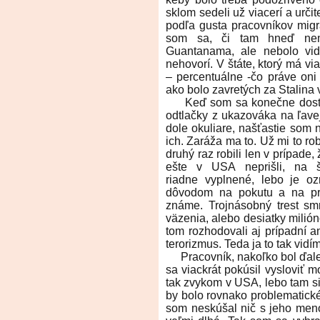
sklom sedeli už viacerí a urči
podľa gusta pracovníkov migr
som sa, či tam hneď nem
Guantanama, ale nebolo vidi
nehovorí. V štáte, ktorý má v
– percentuálne -čo práve oni 
ako bolo zavretých za Stalina
Keď som sa konečne dostal k
odtlačky z ukazováka na ľavej
dole okuliare, našťastie som n
ich. Zaráža ma to. Už mi to robi
druhý raz robili len v prípade,
ešte v USA neprišli, na 
riadne vyplnené, lebo je o
dôvodom na pokutu a na pr
známe. Trojnásobný trest smr
väzenia, alebo desiatky milión
tom rozhodovali aj prípadní an
terorizmus. Teda ja to tak vidím
Pracovník, nakoľko bol ďaleko
sa viackrát pokúsil vysloviť m
tak zvykom v USA, lebo tam si
by bolo rovnako problematické
som neskúšal nič s jeho men