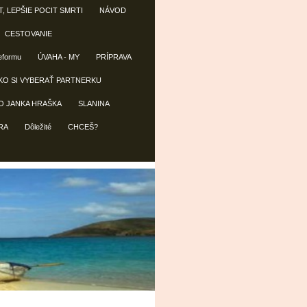
T, LEPŠIE POCIT SMRTI
NÁVOD
CESTOVANIE
reformu
ÚVAHA - MY
PRÍPRAVA
KO SI VYBERAŤ PARTNERKU
O JANKA HRAŠKA
SLANINA
RA
Dôležité
CHCEŠ?