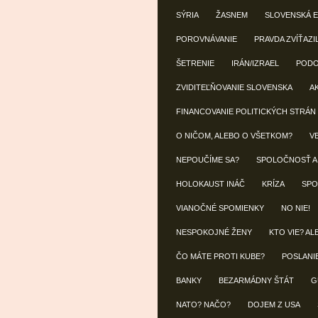
SÝRIA
ŽASNEM
SLOVENSKÁ 
POROVNÁVANIE
PRAVDA ZVÍŤAZI
ŠETRENIE
IRÁN/IZRAEL
POD
ZVIDITEĽŇOVANIE SLOVENSKA
A
FINANCOVANIE POLITICKÝCH STRÁN
O NIČOM, ALEBO O VŠETKOM?
V
NEPOUČÍME SA?
SPOLOČNOSŤ A
HOLOKAUST INÁČ
KRÍZA
SPO
VIANOČNÉ SPOMIENKY
NO NIE!
NESPOKOJNÉ ŽENY
KTO VIE? AL
ČO MÁTE PROTI KUBE?
POSLANI
BANKY
BEZARMÁDNY ŠTÁT
G
NATO? NAČO?
DOJEM Z USA