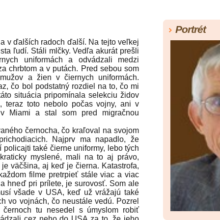
Portrét
 ďalších radoch ďalší. Na tejto veľkej
ta ľudí. Stáli mlčky. Vedľa akurát prešli
ernych uniformách a odvádzali medzi
za chrbtom a v putách. Pred sebou som
 mužov a žien v čiernych uniformách.
z, čo bol podstatný rozdiel na to, čo mi
táto situácia pripomínala selekciu židov
, teraz toto nebolo počas vojny, ani v
u v Miami a stal som pred migračnou
ného černocha, čo kraľoval na svojom
 prichodiacich. Najprv ma napadlo, že
 policajti také čierne uniformy, lebo tých
raticky myslené, mali na to aj právo,
a je väčšina, aj keď je čierna. Katastrofa,
aždom filme pretrpieť stále viac a viac
ia hneď pri prílete, je surovosť. Som ale
musí všade v USA, keď už vrážajú také
h vo vojnách, čo neustále vedú. Pozrel
o černoch tu nesedel s úmyslom robiť
hádzali cez neho do USA za to, že jeho