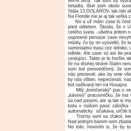
veľmi dlhá. Tak som sa vybra
lietadla. Išiel som okolo suv
Stála 13 DOLÁROV, tak isto ak
Na Floride nie je aj tak veľká 
No a už mám zase tú česť st
pred odletom. Škoda, že v 
celého sveta - ušetria pritom 
usporené peniaze zase nevyhad
múdry, čo by im vysvetlil, že 
samostatnú trasu cez letisko, uš
odlete. Ale zase sú asi tie pr
cestujúci. Takto je to horšie 
že na druhej strane Stalin nen
som bol presvedčený, že som 
nás prezerali, ako by sme všet
by nás vôbec neprezerali, na
bol naštvaný len na Husajna
Môj „kresťanský“ pas s veľ
„kávovú“ pracovníčku, že ma 
sa nad pasom, ale aj tak si m
bola v našom pase záložka 
automaticky očakáva, určite by
Trochu som sa zľakol, keď 
Nad jedným barom som zbada
No toto, hovorím si, že by t