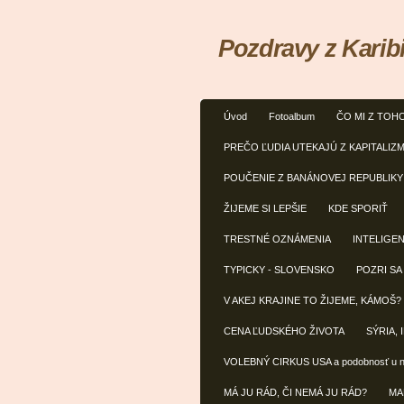
Pozdravy z Karib
Úvod
Fotoalbum
ČO MI Z TOH
PREČO ĽUDIA UTEKAJÚ Z KAPITALIZ
POUČENIE Z BANÁNOVEJ REPUBLIKY
ŽIJEME SI LEPŠIE
KDE SPORIŤ
TRESTNÉ OZNÁMENIA
INTELIGE
TYPICKY - SLOVENSKO
POZRI SA
V AKEJ KRAJINE TO ŽIJEME, KÁMOŠ?
CENA ĽUDSKÉHO ŽIVOTA
SÝRIA, 
VOLEBNÝ CIRKUS USA a podobnosť u 
MÁ JU RÁD, ČI NEMÁ JU RÁD?
MA