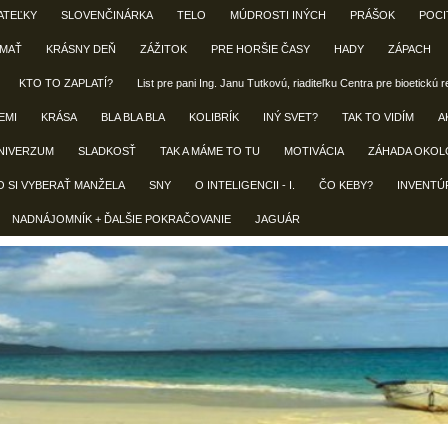
ATEĽKY
SLOVENČINÁRKA
TELO
MÚDROSTI INÝCH
PRÁŠOK
POCI
 MAŤ
KRÁSNY DEŇ
ZÁŽITOK
PRE HORŠIE ČASY
HADY
ZÁPACH
KTO TO ZAPLATÍ?
List pre pani Ing. Janu Tutkovú, riaditeľku Centra pre bioetickú 
EMI
KRÁSA
BLA BLA BLA
KOLIBRÍK
INÝ SVET?
TAK TO VIDÍM
A
NIVERZUM
SLADKOSŤ
TAK A MÁME TO TU
MOTIVÁCIA
ZÁHADA OKOL
O SI VYBERAŤ MANŽELA
SNY
O INTELIGENCII - I.
ČO KEBY?
INVENTÚ
NADNÁJOMNÍK + ĎALŠIE POKRAČOVANIE
JAGUÁR