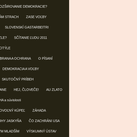
OZŠIROVANIE DEMOKRACIE?
ÁM STRACH
ZASE VOĽBY
SLOVENSKÍ GASTARBEITRI
ZLE?
SČÍTANIE ĽUDU 2011
OTÝLE
OBRANA A OCHRANA
O PÍSANÍ
DEMOKRACIA A VOĽBY
SKUTOČNÝ PRÍBEH
ANE
HEJ, ČLOVEČE!
AU ZLATO
A a súvislosti
OVOĽNÝ KÚPEĽ
ZÁHADA
IHY JASKYŇA
ČO ZACHRÁNI USA
ÝM MLADŠÍM
VÝSKUMNÝ ÚSTAV