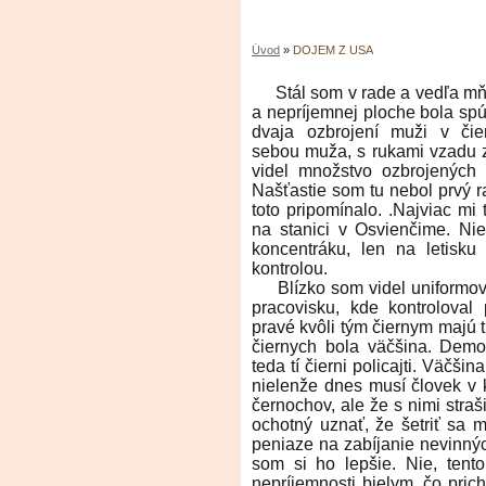
Úvod
»
DOJEM Z USA
Stál som v rade a vedľa mňa v
a nepríjemnej ploche bola spús
dvaja ozbrojení muži v či
sebou muža, s rukami vzadu 
videl množstvo ozbrojených
Našťastie som tu nebol prvý ra
toto pripomínalo. .Najviac mi 
na stanici v Osvienčime. Nie
koncentráku, len na letisk
kontrolou.
Blízko som videl uniformova
pracovisku, kde kontroloval
pravé kvôli tým čiernym majú tí
čiernych bola väčšina. Demok
teda tí čierni policajti. Väčšin
nielenže dnes musí človek v k
černochov, ale že s nimi straš
ochotný uznať, že šetriť sa 
peniaze na zabíjanie nevinnýc
som si ho lepšie. Nie, tent
nepríjemnosti bielym, čo pric