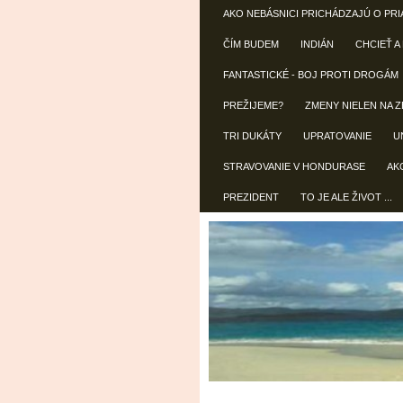
AKO NEBÁSNICI PRICHÁDZAJÚ O PRI
ČÍM BUDEM
INDIÁN
CHCIEŤ A
FANTASTICKÉ - BOJ PROTI DROGÁM
PREŽIJEME?
ZMENY NIELEN NA Z
TRI DUKÁTY
UPRATOVANIE
U
STRAVOVANIE V HONDURASE
AK
PREZIDENT
TO JE ALE ŽIVOT ...