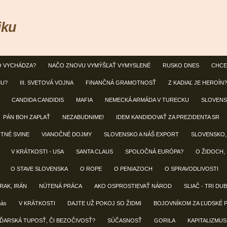
iku
O VYCHÁDZA?
NAČO ZNOVU VYMÝŠĽAŤ VYMYSLENÉ
RUSKO DNES
CHCE
MU?
III. SVETOVÁ VOJNA
FINANČNÁ GRAMOTNOSŤ
Z KADIAĽ JE HEROÍN?
CANDIDA CANDIDIS
MAFIA
NEMECKÁ ARMÁDA V TURECKU
SLOVENS
PÁN BOH ZAPLAŤ
NEZABUDNIME!
IDEM KANDIDOVAŤ ZA PREZIDENTA SR
NTNÉ SVINE
VIANOČNÉ DOJMY
SLOVENSKO A NÁŠ EXPORT
SLOVENSKO,
V KRÁTKOSTI - USA
SANTA CLAUS
SPOLOČNÁ EURÓPA?
O ŽIDOCH,
O STAVE SLOVENSKA
O ROPE
O PENIAZOCH
O SPRAVODLIVOSTI
IRAK, IRÁN
NÚTENÁ PRÁCA
AKO OSPROSTIEVAŤ NÁROD
SLIAČ - TRI DU
nás
V KRÁTKOSTI
DAJTE UŽ POKOJ SO ŽIDMI
BOJOVNÍKOM ZA ĽUDSKÉ 
ĎARSKÁ TUPOSŤ, ČI BEZOČIVOSŤ?
SÚČASNOSŤ
GORILA
KAPITALIZMUS