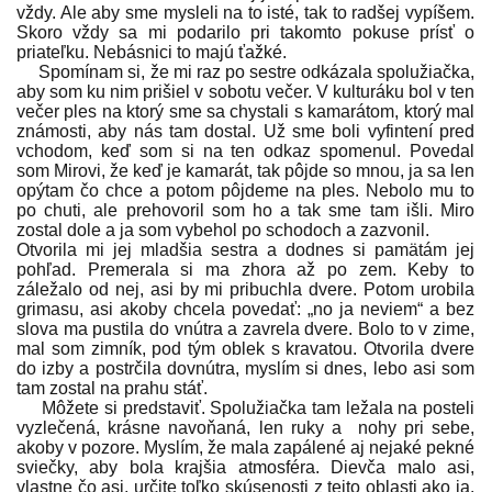
vždy. Ale aby sme mysleli na to isté, tak to radšej vypíšem.
Skoro vždy sa mi podarilo pri takomto pokuse prísť o
priateľku. Nebásnici to majú ťažké.
Spomínam si, že mi raz po sestre odkázala spolužiačka,
aby som ku nim prišiel v sobotu večer. V kulturáku bol v ten
večer ples na ktorý sme sa chystali s kamarátom, ktorý mal
známosti, aby nás tam dostal. Už sme boli vyfintení pred
vchodom, keď som si na ten odkaz spomenul. Povedal
som Mirovi, že keď je kamarát, tak pôjde so mnou, ja sa len
opýtam čo chce a potom pôjdeme na ples. Nebolo mu to
po chuti, ale prehovoril som ho a tak sme tam išli. Miro
zostal dole a ja som vybehol po schodoch a zazvonil.
Otvorila mi jej mladšia sestra a dodnes si pamätám jej
pohľad. Premerala si ma zhora až po zem. Keby to
záležalo od nej, asi by mi pribuchla dvere. Potom urobila
grimasu, asi akoby chcela povedať: „no ja neviem“ a bez
slova ma pustila do vnútra a zavrela dvere. Bolo to v zime,
mal som zimník, pod tým oblek s kravatou. Otvorila dvere
do izby a postrčila dovnútra, myslím si dnes, lebo asi som
tam zostal na prahu stáť.
Môžete si predstaviť. Spolužiačka tam ležala na posteli
vyzlečená, krásne navoňaná, len ruky a nohy pri sebe,
akoby v pozore. Myslím, že mala zapálené aj nejaké pekné
sviečky, aby bola krajšia atmosféra. Dievča malo asi,
vlastne čo asi, určite toľko skúsenosti z tejto oblasti ako ja.