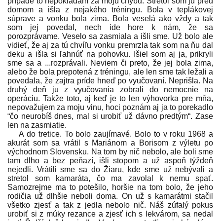
prípade to nepokladám za moju chybu. Stretol som ju pred
domom a išla z nejakého tréningu. Bola v teplákovej
súprave a vonku bola zima. Bola veselá ako vždy a tak
som jej povedal, nech ide hore k nám, že sa
porozprávame. Veselo sa zasmiala a išli sme. Už bolo ale
vidieť, že aj za tú chvíľu vonku premrzla tak som na ňu dal
deku a išla si ľahnúť na pohovku. Išiel som aj ja, prikryli
sme sa a ...rozprávali. Neviem či preto, že jej bola zima,
alebo že bola prepotená z tréningu, ale len sme tak ležali a
povedala, že zajtra príde hneď po vyučovaní. Neprišla. Na
druhý deň ju z vyučovania zobrali do nemocnie na
operáciu. Takže toto, aj keď je to len výhovorka pre mňa,
nepovažujem za moju vinu, hoci poznám aj ja to porekadlo
“čo neurobíš dnes, mal si urobiť už dávno predtým“. Zase
len na zasmiatie.
A do tretice. To bolo zaujímavé. Bolo to v roku 1968 a
akurát som sa vrátil s Mariánom a Borisom z výletu po
východnom Slovensku. Na tom by nič nebolo, ale boli sme
tam dlho a bez peňazí, išli stopom a už aspoň týždeň
nejedli. Vrátili sme sa do Žiaru, kde sme už nebývali a
stretol som kamaráta, čo ma zavolal k nemu spať.
Samozrejme ma to potešilo, horšie na tom bolo, že jeho
rodičia už dlhšie neboli doma. On už s kamarátmi stačil
všetko zjesť a tak z jedla nebolo nič. Náš zúfalý pokus
urobiť si z múky rezance a zjesť ich s lekvárom, sa nedal