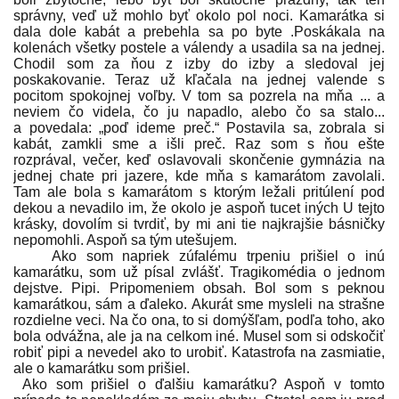
správny, veď už mohlo byť okolo pol noci. Kamarátka si
dala dole kabát a prebehla sa po byte .Poskákala na
kolenách všetky postele a válendy a usadila sa na jednej.
Chodil som za ňou z izby do izby a sledoval jej
poskakovanie. Teraz už kľačala na jednej valende s
pocitom spokojnej voľby. V tom sa pozrela na mňa ... a
neviem čo videla, čo ju napadlo, alebo čo sa stalo...
a povedala: „poď ideme preč.“ Postavila sa, zobrala si
kabát, zamkli sme a išli preč. Raz som s ňou ešte
rozprával, večer, keď oslavovali skončenie gymnázia na
jednej chate pri jazere, kde mňa s kamarátom zavolali.
Tam ale bola s kamarátom s ktorým ležali pritúlení pod
dekou a nevadilo im, že okolo je aspoň tucet iných U tejto
krásky, dovolím si tvrdiť, by mi ani tie najkrajšie básničky
nepomohli. Aspoň sa tým utešujem.
Ako som napriek zúfalému trpeniu prišiel o inú
kamarátku, som už písal zvlášť. Tragikomédia o jednom
dejstve. Pipi. Pripomeniem obsah. Bol som s peknou
kamarátkou, sám a ďaleko. Akurát sme mysleli na strašne
rozdielne veci. Na čo ona, to si domýšľam, podľa toho, ako
bola odvážna, ale ja na celkom iné. Musel som si odskočiť
robiť pipi a nevedel ako to urobiť. Katastrofa na zasmiatie,
ale o kamarátku som prišiel.
Ako som prišiel o ďalšiu kamarátku? Aspoň v tomto