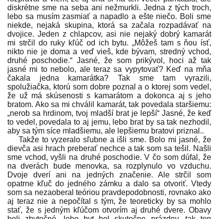
diskrétne sme na seba ani nežmurkli. Jedna z tých troch,
lebo sa musím zasmiať a napadlo a ešte niečo. Boli sme
niekde, nejaká skupina, ktorá sa začala rozpadávať na
dvojice. Jeden z chlapcov, asi nie nejaký dobrý kamarát
mi strčil do ruky kľúč od ich bytu. „Môžeš tam s ňou ísť,
nikto nie je doma a veď vieš, kde bývam, stredný vchod,
druhé poschodie.“ Jasné, že som prikývol, hoci až tak
jasné mi to nebolo, ale teraz sa vypytovať? Keď na mňa
čakala jedna kamarátka? Tak sme tam vyrazili,
spolužiačka, ktorú som dobre poznal a o ktorej som vedel,
že už má skúsenosti s kamarátom a dokonca aj s jeho
bratom. Ako sa mi chválil kamarát, tak povedala staršiemu:
„nerob sa hrdinom, tvoj mladší brat je lepší“ Jasné, že keď
to vedel, povedala to aj jemu, lebo brat by sa tak nezhodil,
aby sa tým síce mladšiemu, ale lepšiemu bratovi priznal..
Takže to vyzeralo sľubne a išli sme. Bolo mi jasné, že
dievča asi hrach preberať nechce a tak som sa tešil. Našli
sme vchod, vyšli na druhé poschodie. V čo som dúfal, že
na dverách bude menovka, sa rozplynulo vo vzduchu.
Dvoje dverí ani na jedných značenie. Ale strčil som
opatrne kľuč do jedného zámku a dalo sa otvoriť. Vtedy
som sa nezaoberal teóriou pravdepodobnosti, rovnako ako
aj teraz nie a nepočítal s tým, že teoreticky by sa mohlo
stať, že s jedným kľúčom otvorím aj druhé dvere. Obavy
boli zbytočné, lebo byt bol skutočne prázdny, tak ten