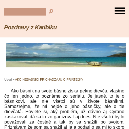
Pozdravy z Karibiku
Úvod
»
AKO NEBÁSNICI PRICHÁDZAJÚ O PRIATEĽKY
Ako básnik na svoje básne získa pekné dievča, vlastne
čo len jedno, to poznáme zo seriálu. Je jasné, to je o
básnikovi, ale nie všetci sú v živote básnikmi.
Samozrejme, že mi nejde o jeho básničky, ale o tie
dievčatá. Poviete si, aký problém, už dávno aj Cyrano
zaskakoval, dá sa to zorganizovať aj dnes. Nie všetci by to
považovali za čestné a tak by sa snažili po svojom.
Priznávam že som sa snažil aj ja a podarilo sa mi to skoro