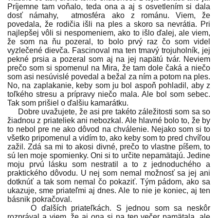
Príjemne tam voňalo, teda ona a aj s osvetlením si dala
dosť námahy, atmosféra ako z románu. Viem, že
povedala, že rodičia išli na ples a skoro sa nevrátia. Pri
najlepšej vôli si nespomeniem, ako to išlo ďalej, ale viem,
že som na ňu pozeral, to bolo prvý raz čo som videl
vyzlečené dievča. Fascinoval ma ten tmavý trojuholník, jej
pekné prsia a pozeral som aj na jej napätú tvár. Neviem
prečo som si spomenul na Mira, že tam dole čaká a niečo
som asi nesúvislé povedal a bežal za ním a potom na ples.
No, na zaplakanie, keby som ju bol aspoň pohladil, aby z
toľkého stresu a prípravy niečo mala. Ale bol som sebec.
Tak som prišiel o ďalšiu kamarátku.
Dobre uvažujete, že asi pre takéto záležitosti som sa so
žiadnou z priateliek ani nebozkal. Ale hlavné bolo to, že by
to nebol pre ne ako dôvod na chválenie. Nejako som si to
všetko pripomenul a vidím to, ako keby som to pred chvíľou
zažil. Zdá sa mi to akosi divné, prečo to vlastne píšem, to
sú len moje spomienky. Oni si to určite nepamätajú. Jedine
moju prvú lásku som nestratil a to z jednoduchého a
praktického dôvodu. U nej som nemal možnosť sa jej ani
dotknúť a tak som nemal čo pokaziť. Tým pádom, ako sa
ukazuje, sme priateľmi aj dnes. Ale to nie je koniec, aj ten
básnik pokračoval.
O ďalších priateľkách. S jednou som sa neskôr
rozprával a viem, že aj ona si na ten večer pamätala, ale