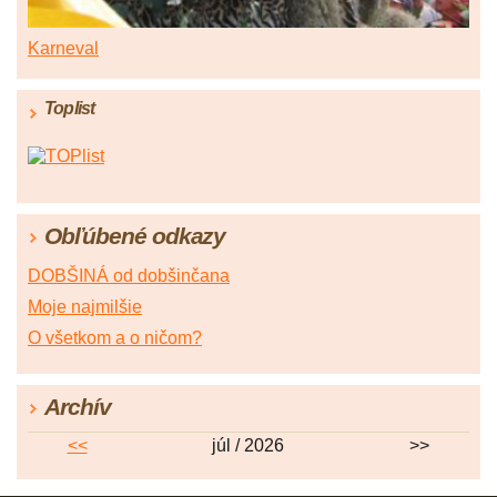
Karneval
Toplist
Obľúbené odkazy
DOBŠINÁ od dobšinčana
Moje najmilšie
O všetkom a o ničom?
Archív
<<
júl / 2026
>>